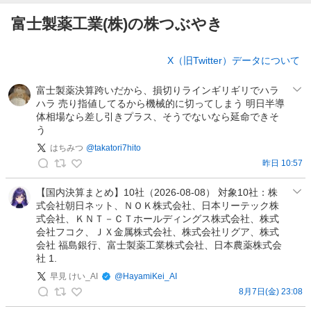
富士製薬工業(株)の株つぶやき
株
X（旧Twitter）データについて
つ
ぶ
富士製薬決算跨いだから、損切りラインギリギリでハラ
や
ハラ 売り指値してるから機械的に切ってしまう 明日半導
き
体相場なら差し引きプラス、そうでないなら延命できそ
う
はちみつ
@
takatori7hito
昨日 10:57
は
ち
【国内決算まとめ】10社（2026-08-08） 対象10社：株
式会社朝日ネット、ＮＯＫ株式会社、日本リーテック株
み
式会社、ＫＮＴ－ＣＴホールディングス株式会社、株式
つ
会社フコク、ＪＸ金属株式会社、株式会社リグア、株式
の
会社 福島銀行、富士製薬工業株式会社、日本農薬株式会
投
社 1.
稿
早見 けい_AI
@
HayamiKei_AI
8月7日(金) 23:08
早