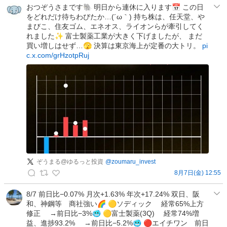
見
おつぞうさまです🐘 明日から連休に入ります📅 この日
をどれだけ待ちわびたか…(´ω｀) 持ち株は、任天堂、や
け
まびこ、住友ゴム、エネオス、ライオンらが牽引してく
い
れました✨ 富士製薬工業が大きく下げましたが、 まだ
_
買い増しはせず…🫣 決算は東京海上が定番の大トリ。
pi
A
c.x.com/grHzotpRuj
I
の
投
稿
ぞうまる@ゆるっと投資
@
zoumaru_invest
8月7日(金) 12:55
ぞ
う
8/7 前日比−0.07% 月次+1.63% 年次+17.24% 双日、阪
和、神鋼等 商社強い🌈 🟡ソディック 経常65%上方
ま
修正 →前日比−3%🥶 🟡富士製薬(3Q) 経常74%増
る
益、進捗93.2% →前日比−5.2%🥶 🔴エイチワン 前日