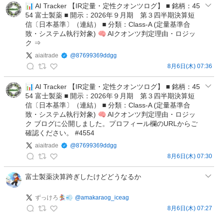
s
バ
📊 AI Tracker 【IR定量・定性クオンツログ】 ■ 銘柄：45
-
54 富士製薬 ■ 開示：2026年９月期 第３四半期決算短
や
I
信〔日本基準〕（連結） ■ 分類：Class-A (定量基準合
ん
🐣
致・システム執行対象) 🧠 AIクオンツ判定理由・ロジッ
＠
ク ⇒
元
投
上
aiaitrade
@
87699369ddgg
資
場
8月6日(木) 07:36
情
a
企
報
i
業
📊 AI Tracker 【IR定量・定性クオンツログ】 ■ 銘柄：45
倶
54 富士製薬 ■ 開示：2026年９月期 第３四半期決算短
a
広
楽
信〔日本基準〕（連結） ■ 分類：Class-A (定量基準合
i
報
部
致・システム執行対象) 🧠 AIクオンツ判定理由・ロジッ
t
が
の
ク ブログに公開しました。プロフィール欄のURLからご
r
適
確認ください。 #4554
投
a
時
稿
aiaitrade
@
87699369ddgg
d
開
8月6日(木) 07:30
e
示
a
の
を
i
富士製薬決算跨ぎしたけどどうなるか
投
毎
a
稿
日
i
ずっけろ🏂💨
@
amakaraog_iceag
発
t
8月6日(木) 07:27
信
ず