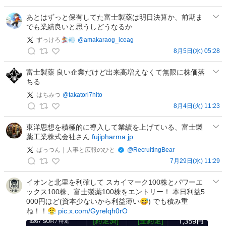
稿
K
E
あとはずっと保有してた富士製薬は明日決算か、前期ま
でも業績良いと思うしどうなるか
E
の
ずっけろ🏂💨
@
amakaraog_iceag
投
8月5日(水) 05:28
ず
稿
っ
富士製薬 良い企業だけど出来高増えなくて無限に株価落
ちる
け
ろ
はちみつ
@
takatori7hito
🏂
8月4日(火) 11:23
は
💨
ち
の
東洋思想を積極的に導入して業績を上げている、富士製
薬工業株式会社さん
fujipharma.jp
み
投
つ
稿
ぱっつん｜人事と広報のひと
@
RecruitingBear
の
7月29日(水) 11:29
ぱ
投
っ
稿
イオンと北里を利確して スカイマーク100株とパワーエ
ックス100株、富士製薬100株をエントリー！ 本日利益5
つ
000円ほど(資本少ないから利益薄い😅) でも積み重
ん
ね！！😤
pic.x.com/Gyrelqh0rO
｜