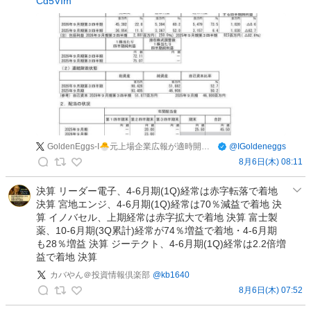
Cd5VIm
本
株
の
投
稿
GoldenEggs-I🐣元上場企業広報が適時開示を毎日発信／エッグ3億FIRE目指す兼業投資家
@
IGoldeneggs
8月6日(木) 08:11
G
o
決算 リーダー電子、4-6月期(1Q)経常は赤字転落で着地
決算 宮地エンジ、4-6月期(1Q)経常は70％減益で着地 決
l
算 イノバセル、上期経常は赤字拡大で着地 決算 富士製
d
薬、10-6月期(3Q累計)経常が74％増益で着地・4-6月期
e
も28％増益 決算 ジーテクト、4-6月期(1Q)経常は2.2倍増
n
益で着地 決算
E
カバやん＠投資情報倶楽部
@
kb1640
g
8月6日(木) 07:52
g
カ