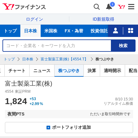
i
ログイン
ID新規取得
主
トップ
日本株
米国株
FX・為替
投資信託
ニュース
な
サ
銘
検索
ー
柄
ビ
を
トップ
日本株
富士製薬工業(株)【4554.T】
株つぶやき
ス
検
索
板
チャート
ニュース
株つぶやき
決算
適時開示
配当
富士製薬工業(株)
4554
東証PRM
1,824
+53
8/10 15:30
リアルタイム株価
+2.99
%
夜間PTS
ただいま取引時間外です
ポートフォリオ追加