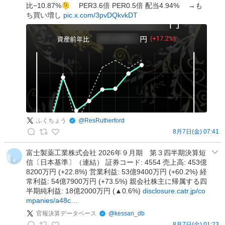
@
比−10.87%🫠 PER3.6倍 PER0.5倍 配当4.94% →も
ゆ
ち買い増し
pic.x.com/3pvDQkvkDT
る
っ
と
投
資
の
投
稿
ふくちょう
@
ResRutherford
8月7日(金) 07:41
ふ
く
富士製薬工業株式会社 2026年９月期 第３四半期決算短
信〔日本基準〕（連結） 証券コード: 4554 売上高: 453億
ち
8200万円 (+22.8%) 営業利益: 53億9400万円 (+60.2%) 経
ょ
常利益: 54億7900万円 (+73.5%) 親会社株主に帰属する四
う
半期純利益: 18億2000万円 (▲0.6%)
disclosure.catr.jp/co
の
mpanies/a48c…
投
官報決算データベース
@
kessan_db
稿
8月7日(金) 01:23