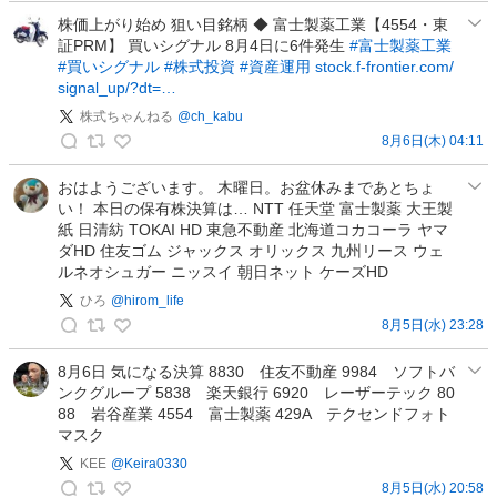
r
／
っ
株価上がり始め 狙い目銘柄 ◆ 富士製薬工業【4554・東
a
エ
証PRM】 買いシグナル 8月4日に6件発生
#富士製薬工業
け
d
ッ
#買いシグナル
#株式投資
#資産運用
stock.f-frontier.com/
ろ
e
signal_up/?dt=…
グ
🏂
の
3
株式ちゃんねる
@
ch_kabu
💨
投
億
8月6日(木) 04:11
の
稿
株
F
投
式
おはようございます。 木曜日。お盆休みまであとちょ
I
稿
い！ 本日の保有株決算は… NTT 任天堂 富士製薬 大王製
ち
R
紙 日清紡 TOKAI HD 東急不動産 北海道コカコーラ ヤマ
ゃ
E
ダHD 住友ゴム ジャックス オリックス 九州リース ウェ
ん
目
ルネオシュガー ニッスイ 朝日ネット ケーズHD
ね
指
ひろ
@
hirom_life
る
す
8月5日(水) 23:28
の
兼
ひ
投
業
ろ
8月6日 気になる決算 8830 住友不動産 9984 ソフトバ
稿
投
ンクグループ 5838 楽天銀行 6920 レーザーテック 80
の
資
88 岩谷産業 4554 富士製薬 429A テクセンドフォト
投
家
マスク
稿
の
KEE
@
Keira0330
投
8月5日(水) 20:58