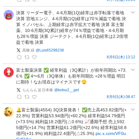
官
報
決算 リーダー電子、4-6月期(1Q)経常は赤字転落で着地
決算 宮地エンジ、4-6月期(1Q)経常は70％減益で着地 決
決
算 イノバセル、上期経常は赤字拡大で着地 決算 富士製
算
薬、10-6月期(3Q累計)経常が74％増益で着地・4-6月期
デ
も28％増益 決算 ジーテクト、4-6月期(1Q)経常は2.2倍増
ー
益で着地 決算
タ
高橋 緑
@
Luis65298238
ベ
8月6日(木) 13:12
ー
高
ス
橋
富士製薬決算 ✅ 経常利益（3Q累計）が前年同期比 +73.
の
6％ ✅ 4〜6月（3Q単体）も前年同期比 +28％増益 明日
緑
投
に期待！なお現在はマイナスです🫣
の
稿
投
らんらん🐰日本株
@
kotsu2__get
稿
8月6日(木) 08:47
ら
ん
🔔富士製薬(4554) 3Q決算発表！ ✅売上高453.82億円(+
22.8%) 営業利益53.94億円(+60.2%) 経常利益54.79億円
ら
(+73.5%) 純利益18.2億円(△0.6%) 📈通期予想 売上592.
ん
5億円(+14.7%) 営業利益61.2億円(+22.6%) 経常利益58.8
🐰
億円(+31.9%) 純利益22.4億円(△25.3%)
pic.x.com/VF0u
日