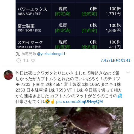
人
事
と
広
報
の
ひ
と
の
御宅兄弟
@
yuzhaixiongdi1
投
7月27日(月) 03:41
稿
御
宅
昨日は夜にクワガタとりにいきました 5時起きなので厳
しかったがカブトムシとれたのでいいだろう！のチリツ
兄
モ 7203 トヨタ 2株 4554 富士製薬 1株 166A タスキ 1株
弟
2353 日本駐車場 1株 7593 VTH 1株 今日張り切って相方
の
から連絡きました カブトムシのマットがどうのこうの💦
投
仕事させてくれ🤣🤞
pic.x.com/aSmjUNwyQM
稿