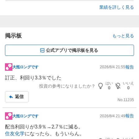
業績を詳しく見る
掲示板
もっと見る
公式アプリで掲示板を見る
報告
大抵ロングです
2026/8/4 21:55
掲
示
訂正、利回り3.3％でした
板
はい
いいえ
投資の参考になりましたか？
0
0
記
返信
事
No.
11235
報告
大抵ロングです
2026/8/4 21:49
掲
示
配当利回りが3.9％→2.7％に減る。
板
住友化学
になったら、もういらん。
はい
いいえ