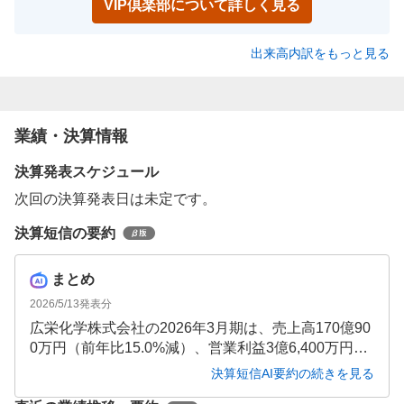
VIP倶楽部について詳しく見る
出来高内訳をもっと見る
業績・決算情報
決算発表スケジュール
次回の決算発表日は未定です。
決算短信の要約
まとめ
2026/5/13
発表分
広栄化学株式会社の2026年3月期は、売上高170億90
0万円（前年比15.0%減）、営業利益3億6,400万円
（同35.6%減）と減収減益となりました。北米・欧州
決算短信AI要約の続きを見る
向け製品の販売減少が影響し、減損損失計上により5