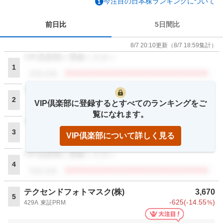
今注目の日本株ランキングについて
前日比
5日間比
8/7 20:10
更新
（
8/7 18:59
集計）
VIP倶楽部に登録ください
1
閲覧者数
VIP倶楽部に登録ください
2
VIP倶楽部に登録するとすべてのランキングをご
閲覧者数
覧になれます。
VIP倶楽部に登録ください
3
VIP倶楽部について詳しく見る
閲覧者数
VIP倶楽部に登録ください
4
閲覧者数
テクセンドフォトマスク(株)
3,670
5
-625
(
-14.55
)
429A
東証PRM
%