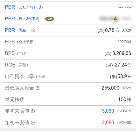
PER
---
（会社予想）
--:--
PER
000.00
倍
（過去3年平均）
00/00
PBR
0.78
(単)
倍
（実績）
07/29
EPS
---
（会社予想）
2027/03
BPS
3,289.66
(単)
（実績）
ROE
-27.24
(単)
%
（実績）
自己資本比率
53.9
(単)
%
（実績）
最低購入代金
255,000
07/29
単元株数
100
株
年初来高値
3,030
26/05/15
年初来安値
2,080
26/04/08