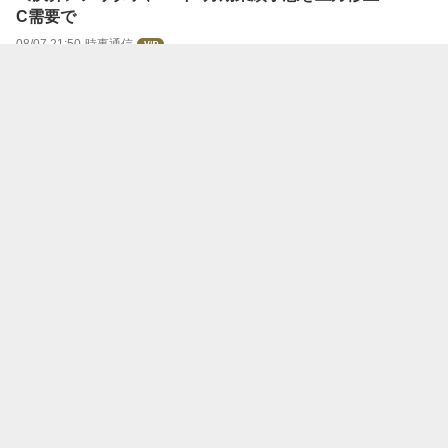
C需要で
08/07 21:50
時事通信
三井住友信託、中古不動産の再生投資強化＝今年度中に2
00億円規模
08/07 21:50
時事通信
〔決算〕日本郵政、4～6月期は増収増益＝ゆうちょ銀の
利ざや拡大
08/07 21:48
時事通信
【決算速報】ＴＫＣ<9746>---26年9月期3Qは増益、経常
利益は27.4％増
08/07 21:48
フィスコ
【決算速報】旭情報<9799>---27年3月期1Qは増益、経常
利益は23.7％増
08/07 21:48
フィスコ