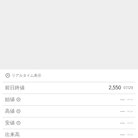
株
リアルタイム表示
価
詳
前日終値
2,550
07/29
細
値
始値
---
--:--
高値
---
--:--
安値
---
--:--
出来高
---
--:--