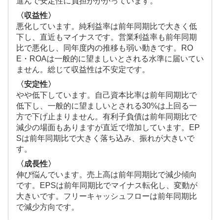
進んで安定性に負担がかかっています。
〈収益性〉
悪化しています。純利益率は前年同期比で大きく低
下し、直近もマイナスです。営業利益率も前年同期
比で悪化し、同年度内の推移も弱い動きです。RO
E・ROAは一般的に望ましいとされる水準に届いてい
ません。総じて収益性は不安定です。
〈安定性〉
やや低下しています。自己資本比率は前年同期比で
低下し、一般的に望ましいとされる30%は上回る一
方で下げ止まりません。有利子負債は前年同期比で
減少の場面もありますが直近で増加しています。EP
Sは前年同期比で大きく落ち込み、振れが大きいで
す。
〈成長性〉
伸び悩んでいます。売上高は前年同期比で減少傾向
です。EPSは前年同期比でマイナス転化し、変動が
大きいです。フリーキャッシュフローは前年同期比
で減少方向です。