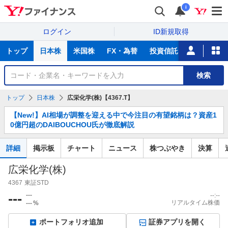
i
ログイン
ID新規取得
主
トップ
日本株
米国株
FX・為替
投資信託
ニュース
な
サ
銘
検索
ー
柄
ビ
を
トップ
日本株
広栄化学(株)【4367.T】
ス
検
お
索
【New!】AI相場が調整を迎える中で今注目の有望銘柄は？資産1
知
0億円超のDAIBOUCHOU氏が徹底解説
ら
せ
詳細
掲示板
チャート
ニュース
株つぶやき
決算
広栄化学(株)
4367
東証STD
---
---
--:--
リアルタイム株価
---
%
ポートフォリオ追加
証券アプリを開く