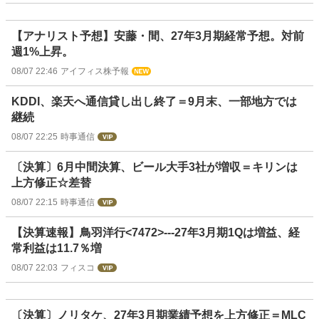
【アナリスト予想】安藤・間、27年3月期経常予想。対前
週1%上昇。
08/07 22:46
アイフィス株予報
KDDI、楽天へ通信貸し出し終了＝9月末、一部地方では
継続
08/07 22:25
時事通信
〔決算〕6月中間決算、ビール大手3社が増収＝キリンは
上方修正☆差替
08/07 22:15
時事通信
【決算速報】鳥羽洋行<7472>---27年3月期1Qは増益、経
常利益は11.7％増
08/07 22:03
フィスコ
〔決算〕ノリタケ、27年3月期業績予想を上方修正＝MLC