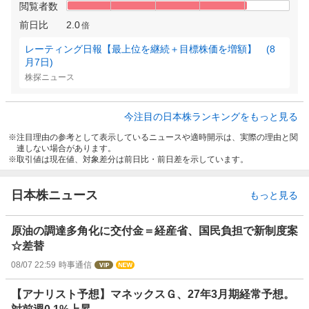
閲覧者数
前日比
2.0
倍
レーティング日報【最上位を継続＋目標株価を増額】 (8
月7日)
株探ニュース
今注目の日本株ランキングをもっと見る
注目理由の参考として表示しているニュースや適時開示は、実際の理由と関
連しない場合があります。
取引値は現在値、対象差分は前日比・前日差を示しています。
日本株ニュース
もっと見る
原油の調達多角化に交付金＝経産省、国民負担で新制度案
☆差替
08/07 22:59
時事通信
【アナリスト予想】マネックスＧ、27年3月期経常予想。