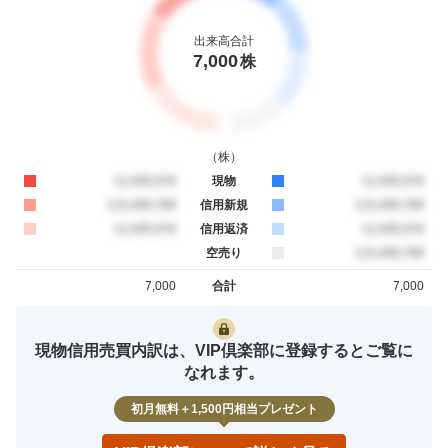
出来高合計
7,000
株
（
株
）
買約定
12,345,678
現物
売約定
12,345,678
買約定
123,456,789
信用新規
売約定
123,456,789
買約定
12,345,678
信用返済
売約定
12,345,678
空売り
売約定
123,456,789
7,000
合計
7,000
買約定
売約定
現物信用売買内訳は、VIP倶楽部に登録するとご覧に
なれます。
初月無料＋1,500円相当プレゼント