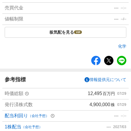
売買代金
---
--:--
値幅制限
---
--/--
板気配を見る
化学
シ
ェ
ア
参考指標
情報提供元について
時価総額
12,495
百万円
07/29
発行済株式数
4,900,000
株
07/29
配当利回り
---
（会社予想）
--:--
1株配当
---
（会社予想）
2027/03