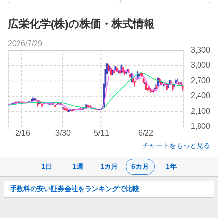
広栄化学(株)の株価・株式情報
2026/7/29
株
3,300
価
3,000
チ
ャ
2,700
ー
2,400
ト
2,100
1,800
2/16
3/30
5/11
6/22
チャートをもっと見る
1日
1週
1カ月
6カ月
1年
お
手数料の安い証券会社をランキングで比較
知
ら
せ