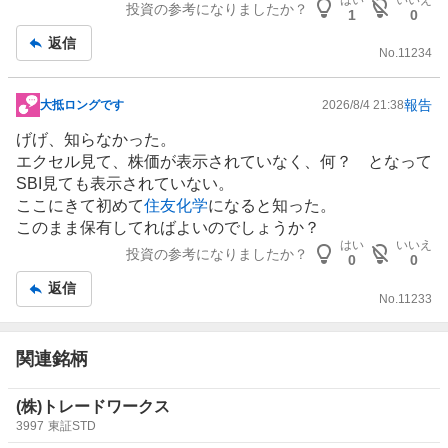
記
投資の参考になりましたか？
1
0
事
返信
No.
11234
報告
大抵ロングです
2026/8/4 21:38
掲
示
げげ、知らなかった。
板
エクセル見て、株価が表示されていなく、何？ となって
記
SBI見ても表示されていない。
事
ここにきて初めて
住友化学
になると知った。
このまま保有してればよいのでしょうか？
はい
いいえ
投資の参考になりましたか？
0
0
返信
No.
11233
関連銘柄
(株)トレードワークス
3997
東証STD