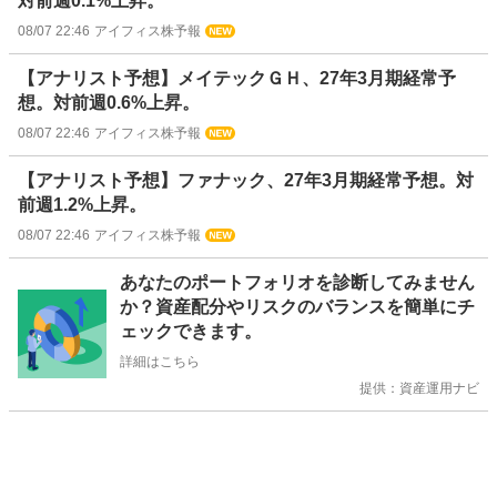
対前週0.1%上昇。
08/07 22:46
アイフィス株予報
【アナリスト予想】メイテックＧＨ、27年3月期経常予
想。対前週0.6%上昇。
08/07 22:46
アイフィス株予報
【アナリスト予想】ファナック、27年3月期経常予想。対
前週1.2%上昇。
08/07 22:46
アイフィス株予報
お
あなたのポートフォリオを診断してみません
知
か？資産配分やリスクのバランスを簡単にチ
ら
ェックできます。
せ
詳細はこちら
提供：資産運用ナビ