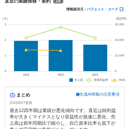
直近の業績推移・要約
1億3,500万円の当期純損失を計上。自己資本比率は5
3.9%に低下し、厳しい決算となりました。
情報提供元：
バフェット・コード
生成AI情報の注意事項
まとめ
2026/6/27
更新
過去12四半期は業績が悪化傾向です。直近は純利益
率が大きくマイナスとなり収益性が急速に悪化、売
上高は前年同期比で縮小し、自己資本比率も低下が