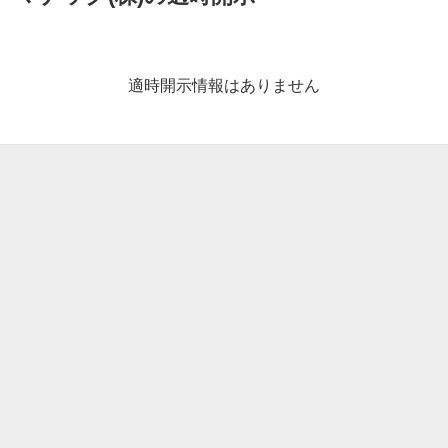
適
時
開
適時開示情報はありません
示
情
報
一
覧