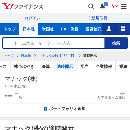
i
ログイン
ID新規取得
主
トップ
日本株
米国株
FX・為替
投資信託
ニュース
な
サ
銘
検索
ー
柄
ビ
を
トップ
日本株
マナック(株)【4364.T】
適時開示
ス
検
索
ース
株つぶやき
決算
適時開示
配当
企業情報
業績
マナック(株)
4364
東証2部
---
---
--:--
リアルタイム株価
---
%
ポートフォリオ追加
マナック(株)の適時開示