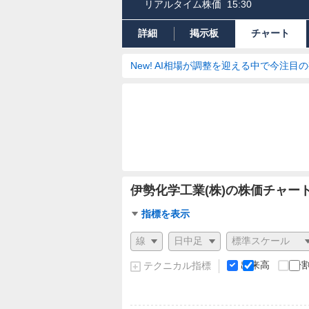
リアルタイム株価
15:30
詳細
掲示板
チャート
New! AI相場が調整を迎える中で今注目
伊勢化学工業(株)の株価チャー
チ
指標を表示
ャ
チ
ー
ャ
ト
ー
出来高
分
テクニカル指標
指
ト
標
の
設