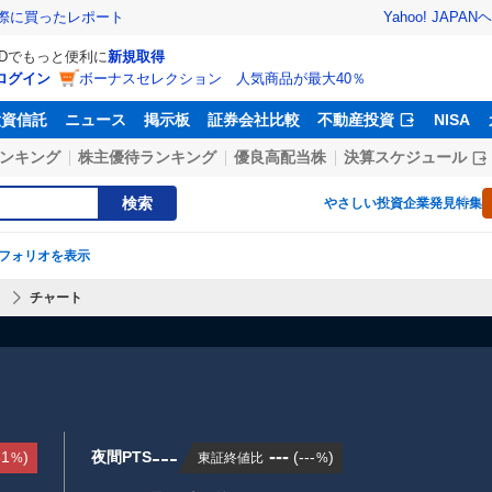
Yahoo! JAPAN
ヘ
実際に買ったレポート
IDでもっと便利に
新規取得
ログイン
ボーナスセレクション 人気商品が最大40％
投資信託
ニュース
掲示板
証券会社比較
不動産投資
NISA
ンキング
株主優待ランキング
優良高配当株
決算スケジュール
検索
やさしい投資
企業発見特集
フォリオを表示
】
チャート
---
---
81
)
夜間PTS
(
---
)
東証終値比
%
%