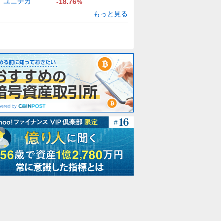
ユニチカ
-18.76
%
もっと見る