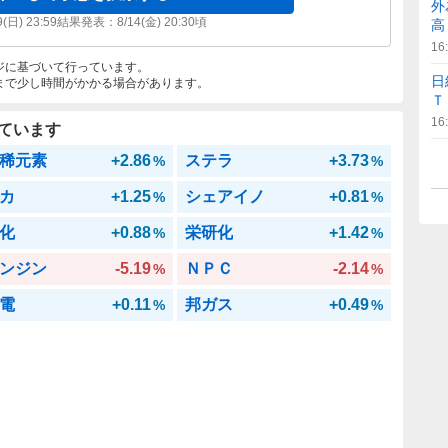
外
9(日) 23:59
結果発表：
8/14(金) 20:30
頃
高
16
ジに基づいて行っています。
日
まで少し時間がかかる場合があります。
Ｔ
16
ています
稀元素
+2.86
ステラ
+3.73
%
%
カ
+1.25
シェアイノ
+0.81
%
%
化
+0.88
栄研化
+1.42
%
%
ンジン
-5.19
ＮＰＣ
-2.14
%
%
電
+0.11
邦ガス
+0.49
%
%