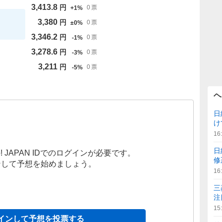
3,413.8
円
0
票
+
1
%
3,380
円
0
票
±
0
%
3,346.2
円
0
票
-
1
%
3,278.6
円
0
票
-
3
%
3,211
円
0
票
-
5
%
ヘ
日
け
16
日
! JAPAN IDでのログインが必要です。
修
ンして予想を始めましょう。
16
三
注
15
インして予想を投票する