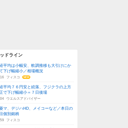
ッドライン
経平均は小幅安、軟調推移も大引けにか
て下げ幅縮小／相場概況
:16
フィスコ
経平均７６円安と続落、フジクラの上方
正で下げ幅縮小＝７日後場
:04
ウエルスアドバイザー
菱マ、デジハHD、メイコーなど／本日の
目個別銘柄
:59
フィスコ