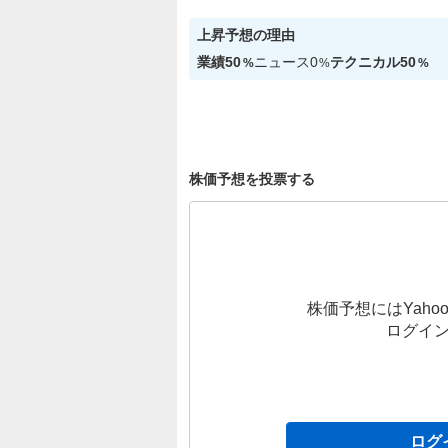
上昇
予想の理由
業績
50
ニュース
0
テクニカル
50
%
%
%
株価予想を投票する
株価予想にはYahoo
ログイ
ログ