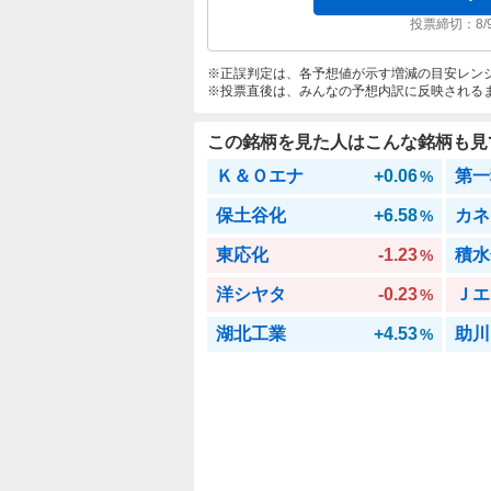
投票締切：
8/
正誤判定は、各予想値が示す増減の目安レン
投票直後は、みんなの予想内訳に反映される
この銘柄を見た人はこんな銘柄も見
Ｋ＆Ｏエナ
+0.06
第一
%
保土谷化
+6.58
カネ
%
東応化
-1.23
積水
%
洋シヤタ
-0.23
Ｊエ
%
湖北工業
+4.53
助川
%