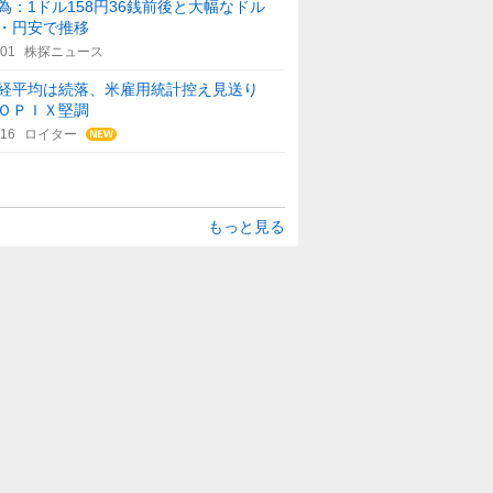
為：1ドル158円36銭前後と大幅なドル
・円安で推移
:01
株探ニュース
経平均は続落、米雇用統計控え見送り
ＯＰＩＸ堅調
:16
ロイター
もっと見る