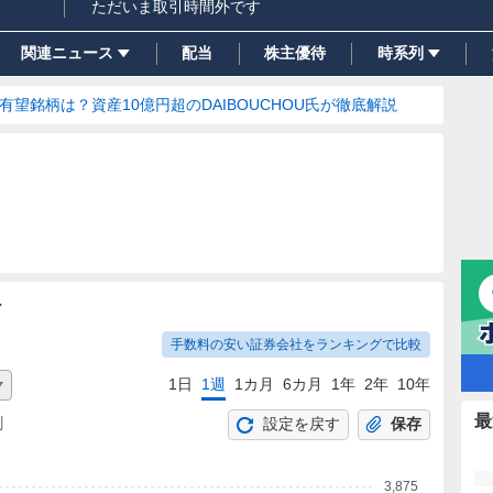
ただいま取引時間外です
関連ニュース
配当
株主優待
時系列
の有望銘柄は？資産10億円超のDAIBOUCHOU氏が徹底解説
ト
手数料の安い証券会社をランキングで比較
1日
1週
1カ月
6カ月
1年
2年
10年
最
割
設定を戻す
保存
3,875