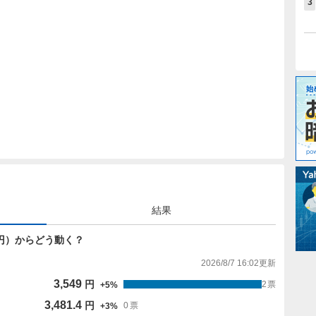
3
結果
380円）からどう動く？
2026/8/7 16:02
更新
3,549
円
2
票
+
5
%
3,481.4
円
0
票
+
3
%