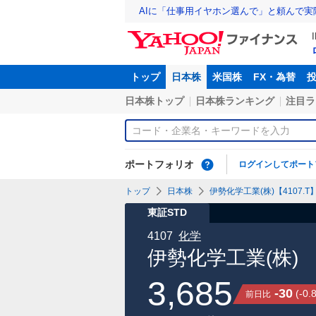
AIに「仕事用イヤホン選んで」と頼んで
トップ
日本株
米国株
FX・為替
日本株トップ
日本株ランキング
注目ラ
ポートフォリオ
ログインしてポート
トップ
日本株
伊勢化学工業(株)【4107.T
東証STD
4107
化学
伊勢化学工業(株)
3,685
-30
(
-0.
前日比