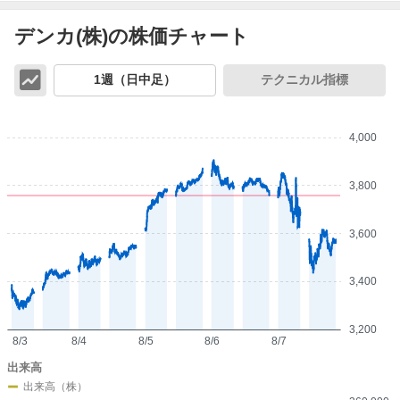
デンカ(株)の株価チャート
チ
1週（日中足）
テクニカル指標
ャ
ー
ト
4,000
3,800
3,600
3,400
3,200
8/3
8/4
8/5
8/6
8/7
出来高
出来高（株）