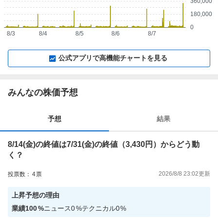
360,000
180,000
0
8/3
8/4
8/5
8/6
8/7
▼
⛶
▲
⛶
公式アプリで高機能チャートを見る
みんなの株価予想
予想
結果
8/14(金)の終値は7/31(金)の終値（3,430円）からどう動
く？
2026/8/8 23:02
更新
投票数：
4
票
上昇
予想の理由
業績
100
%
ニュース
0
%
テクニカル
0
%