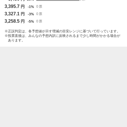
3,395.7
円
0
票
-
1
%
3,327.1
円
0
票
-
3
%
3,258.5
円
0
票
-
5
%
正誤判定は、各予想値が示す増減の目安レンジに基づいて行っています。
投票直後は、みんなの予想内訳に反映されるまで少し時間がかかる場合が
あります。