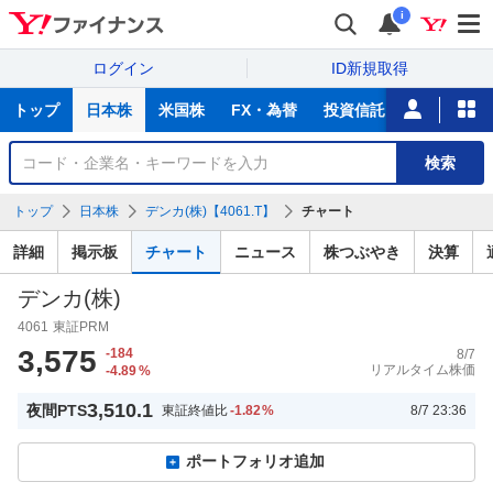
i
ログイン
ID新規取得
主
トップ
日本株
米国株
FX・為替
投資信託
ニュース
な
サ
銘
検索
ー
柄
ビ
を
トップ
日本株
デンカ(株)【4061.T】
チャート
ス
検
索
詳細
掲示板
チャート
ニュース
株つぶやき
決算
デンカ(株)
4061
東証PRM
3,575
-184
8/7
リアルタイム株価
-4.89
%
3,510.1
夜間PTS
東証終値比
-1.82
%
8/7 23:36
ポートフォリオ追加