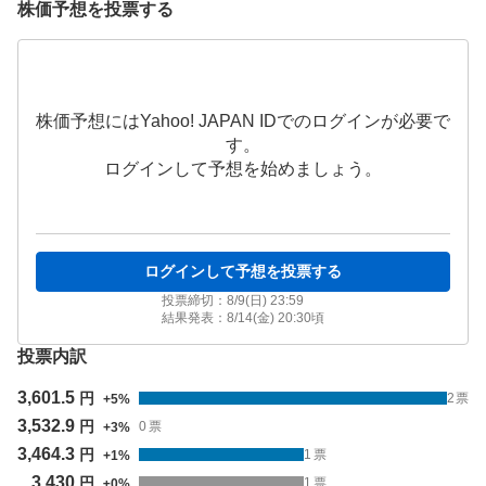
株価予想を投票する
株価予想にはYahoo! JAPAN IDでのログインが必要で
す。
ログインして予想を始めましょう。
ログインして予想を投票する
投票締切：
8/9(日) 23:59
結果発表：
8/14(金) 20:30
頃
投票内訳
3,601.5
円
2
票
+
5
%
3,532.9
円
0
票
+
3
%
3,464.3
円
1
票
+
1
%
3,430
円
1
票
±
0
%