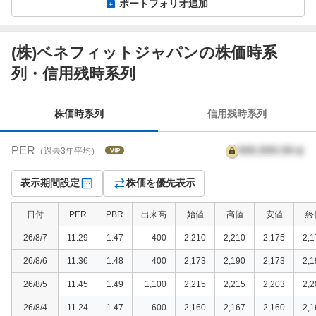
ポートフォリオ追加
(株)ベネフィットジャパンの株価時系
株
列・信用残時系列
価
時
系
株価時系列
信用残時系列
列
PER
999,999.99
倍
（過去3年平均）
表示期間設定
株価を優先表示
日付
PER
PBR
出来高
始値
高値
安値
終
26/8/7
11.29
1.47
400
2,210
2,210
2,175
2,1
26/8/6
11.36
1.48
400
2,173
2,190
2,173
2,1
26/8/5
11.45
1.49
1,100
2,215
2,215
2,203
2,2
26/8/4
11.24
1.47
600
2,160
2,167
2,160
2,1