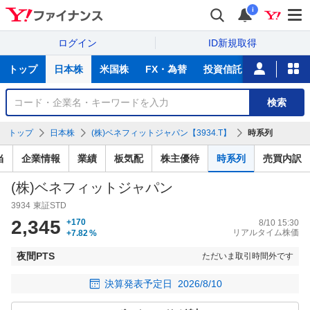
i
ログイン
ID新規取得
主
トップ
日本株
米国株
FX・為替
投資信託
ニュース
な
サ
銘
検索
ー
柄
ビ
を
トップ
日本株
(株)ベネフィットジャパン【3934.T】
時系列
ス
検
索
当
企業情報
業績
板気配
株主優待
時系列
売買内訳
(株)ベネフィットジャパン
3934
東証STD
2,345
+170
8/10 15:30
リアルタイム株価
+7.82
%
夜間PTS
ただいま取引時間外です
決算発表予定日
2026/8/10