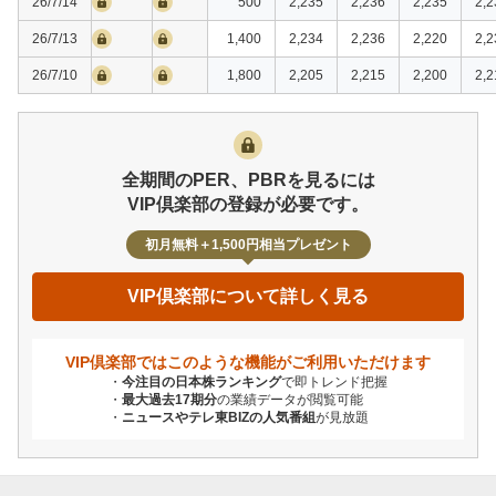
26/7/14
500
2,235
2,236
2,235
2,2
26/7/13
1,400
2,234
2,236
2,220
2,2
26/7/10
1,800
2,205
2,215
2,200
2,2
全期間のPER、PBRを見るには
VIP倶楽部の登録が必要です。
初月無料＋1,500円相当プレゼント
VIP倶楽部について詳しく見る
VIP倶楽部ではこのような機能が
ご利用いただけます
今注目の日本株ランキング
で即トレンド把握
最大過去17期分
の業績データが閲覧可能
ニュースやテレ東BIZの人気番組
が見放題