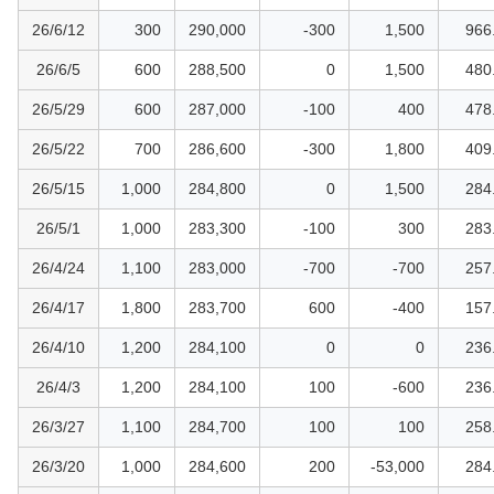
26/6/12
300
290,000
-300
1,500
966
26/6/5
600
288,500
0
1,500
480
26/5/29
600
287,000
-100
400
478
26/5/22
700
286,600
-300
1,800
409
26/5/15
1,000
284,800
0
1,500
284
26/5/1
1,000
283,300
-100
300
283
26/4/24
1,100
283,000
-700
-700
257
26/4/17
1,800
283,700
600
-400
157
26/4/10
1,200
284,100
0
0
236
26/4/3
1,200
284,100
100
-600
236
26/3/27
1,100
284,700
100
100
258
26/3/20
1,000
284,600
200
-53,000
284