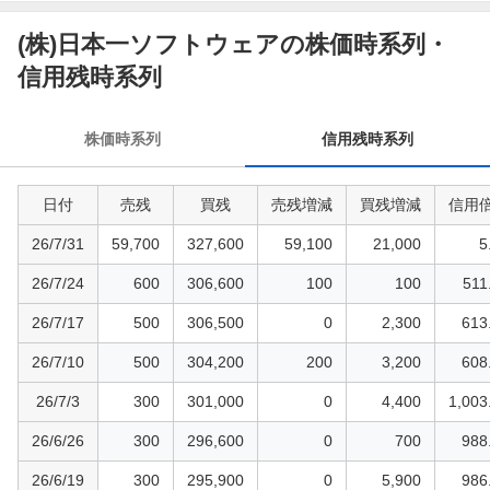
(株)日本一ソフトウェアの株価時系列・
信
用
信用残時系列
残
時
株価時系列
信用残時系列
系
列
日付
売残
買残
売残増減
買残増減
信用
26/7/31
59,700
327,600
59,100
21,000
5
26/7/24
600
306,600
100
100
511
26/7/17
500
306,500
0
2,300
613
26/7/10
500
304,200
200
3,200
608
26/7/3
300
301,000
0
4,400
1,003
26/6/26
300
296,600
0
700
988
26/6/19
300
295,900
0
5,900
986