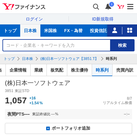
i
ログイン
ID新規取得
主
トップ
日本株
米国株
FX・為替
投資信託
ニュース
な
サ
銘
検索
ー
柄
ビ
を
トップ
日本株
(株)日本一ソフトウェア【3851.T】
時系列
ス
検
索
当
企業情報
業績
板気配
株主優待
時系列
売買内訳
(株)日本一ソフトウェア
3851
東証STD
1,057
+16
8/7
リアルタイム株価
+1.54
%
---
夜間PTS
東証終値比
---
%
--:--
ポートフォリオ追加