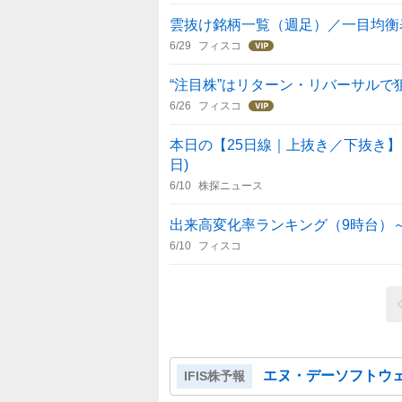
雲抜け銘柄一覧（週足）／一目均衡
6/29
フィスコ
“注目株”はリターン・リバーサルで
6/26
フィスコ
本日の【25日線｜上抜き／下抜き】引け
日)
6/10
株探ニュース
出来高変化率ランキング（9時台）
6/10
フィスコ
エヌ・デーソフトウェ
IFIS株予報