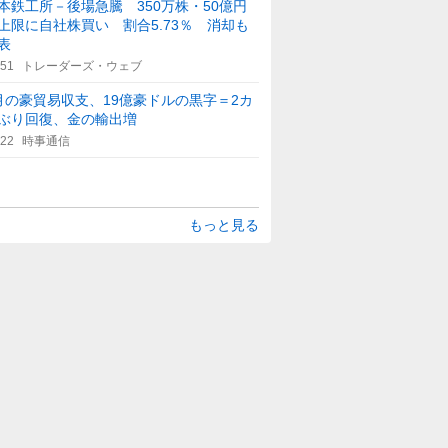
本鉄工所－後場急騰 350万株・50億円
上限に自社株買い 割合5.73％ 消却も
表
:51
トレーダーズ・ウェブ
月の豪貿易収支、19億豪ドルの黒字＝2カ
ぶり回復、金の輸出増
:22
時事通信
もっと見る