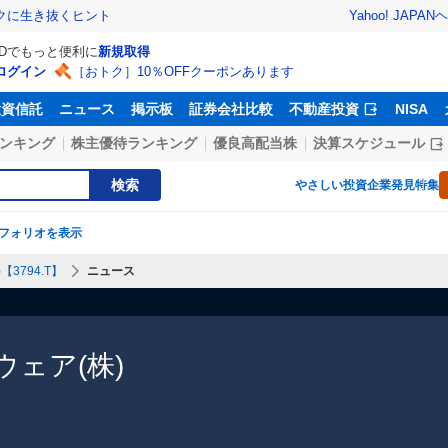
Yahoo! JAPAN
ヘ
トクに生き抜くヒント
IDでもっと便利に
新規取得
ログイン
［おトク］10％OFFクーポンあります
投資信託
ニュース
掲示板
証券会社比較
不動産投資
NISA
ンキング
株主優待ランキング
優良高配当株
決算スケジュール
検索
やさしい投資
企業発見特集
フォリオを表示
3794.T】
ニュース
ェア(株)