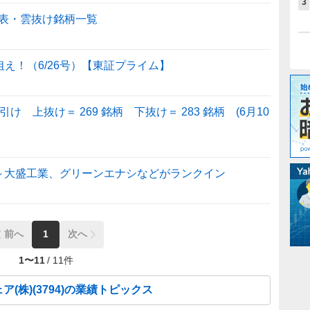
3
表・雲抜け銘柄一覧
狙え！（6/26号）【東証プライム】
 上抜け＝ 269 銘柄 下抜け＝ 283 銘柄 (6月10
～大盛工業、グリーンエナシなどがランクイン
前へ
1
次へ
1
〜
11
/
11
件
ア(株)
(
3794
)の業績トピックス