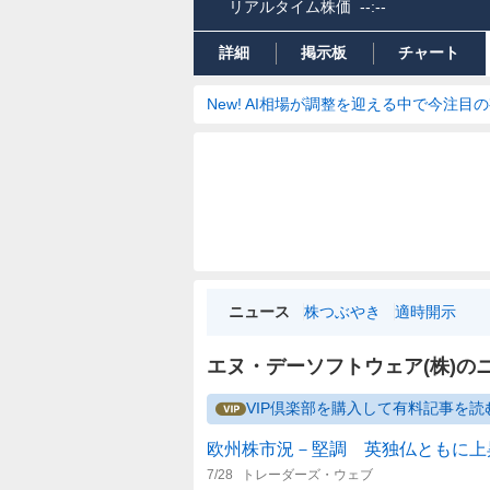
リアルタイム株価
--:--
詳細
掲示板
チャート
New! AI相場が調整を迎える中で今注目
ニュース
株つぶやき
適時開示
エヌ・デーソフトウェア(株)の
VIP倶楽部を購入して有料記事を読
欧州株市況－堅調 英独仏ともに上
7/28
トレーダーズ・ウェブ