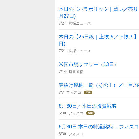
本日の【パラボリック｜買い／売り・転
月27日)
7/27
株探ニュース
本日の【25日線｜上抜き／下抜き】引け
日)
7/21
株探ニュース
米国市場サマリー（13日）
7/14
時事通信
雲抜け銘柄一覧（その１）／一目均
7/7
フィスコ
6月30日／本日の投資戦略
6/30
フィスコ
6月30日 本日の特選銘柄 －フィ
6/30
フィスコ