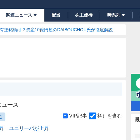
関連ニュース
配当
株主優待
時系列
の有望銘柄は？資産10億円超のDAIBOUCHOU氏が徹底解説
ニュース
VIP記事（有料）を含む
む
最
昇 ユニリーバが上昇