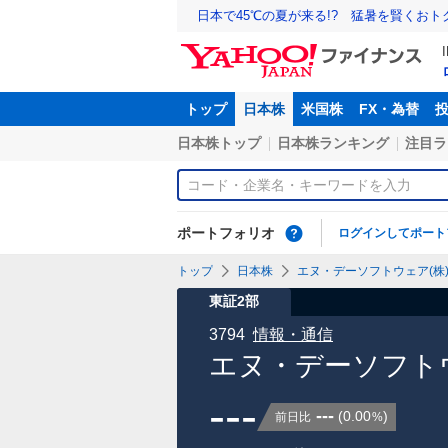
日本で45℃の夏が来る!? 猛暑を賢くお
トップ
日本株
米国株
FX・為替
日本株トップ
日本株ランキング
注目ラ
ポートフォリオ
ログインしてポート
トップ
日本株
エヌ・デーソフトウェア(株)【
東証2部
3794
情報・通信
エヌ・デーソフトウ
---
---
(
0.00
)
前日比
%