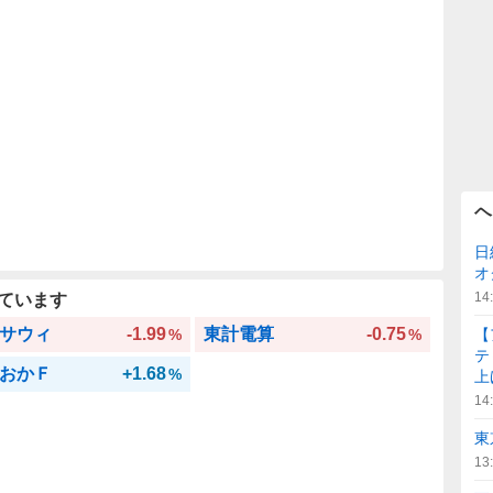
ヘ
日
オ
14
ています
サウィ
-1.99
東計電算
-0.75
%
%
【
テ
おかＦ
+1.68
%
上
14
東
13