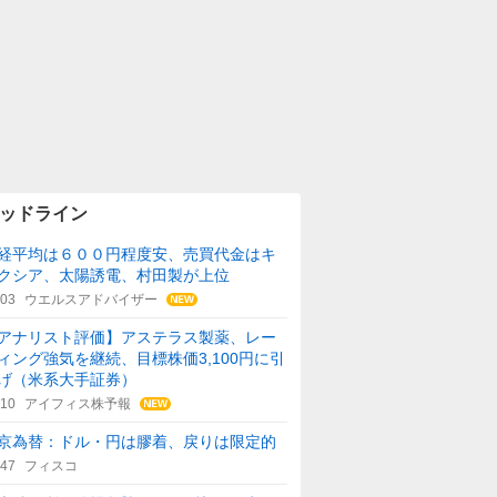
ッドライン
経平均は６００円程度安、売買代金はキ
クシア、太陽誘電、村田製が上位
:03
ウエルスアドバイザー
アナリスト評価】アステラス製薬、レー
ィング強気を継続、目標株価3,100円に引
げ（米系大手証券）
:10
アイフィス株予報
京為替：ドル・円は膠着、戻りは限定的
:47
フィスコ