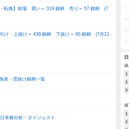
換】前場 買い＝ 319 銘柄 売り＝ 57 銘柄 (7
 上抜け＝ 438 銘柄 下抜け＝ 95 銘柄 (7月21
日
値
1
衡表・雲抜け銘柄一覧
2
3
値
1
スコ日本株分析・ダイジェスト
2