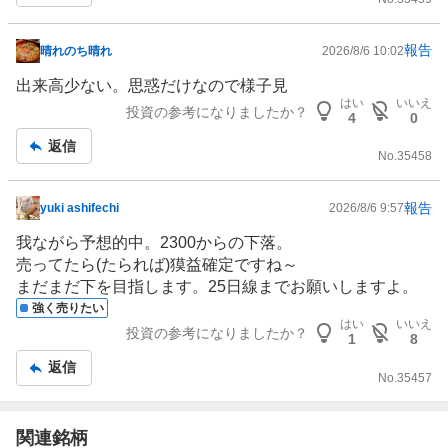
報告
晴れのち晴れ
2026/8/6 10:02
掲
示
出来高少ない。思惑だけなので様子見
板
はい
いいえ
投資の参考になりましたか？
4
0
記
返信
事
No.
35458
報告
yuki ashifechi
2026/8/6 9:57
掲
示
我ながら予想的中。2300からの下落。
板
売ってたら(たられば)獏益確定ですね～
記
まだまだ下を目指します。25日線までお願いしますよ。
事
強く売りたい
はい
いいえ
投資の参考になりましたか？
1
8
返信
No.
35457
関連銘柄