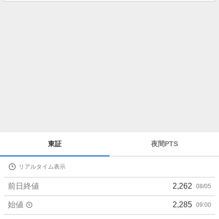
知
ら
せ
株
東証
夜間PTS
価
詳
リアルタイム表示
細
値
前日終値
2,262
08/05
始値
2,285
09:00