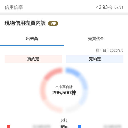
5
信用倍率
42.93
倍
07/31
5
.
5
現物信用売買内訳
6
%
出来高
売買代金
取引日：
2026/8/5
買約定
売約定
出来高合計
295,500
株
（
株
）
買約定
12,345,678
現物
売約定
12,345,678