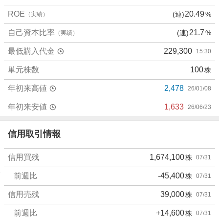
0
ROE
20.49
(連)
%
（実績）
%
、
自己資本比率
21.7
(連)
%
（実績）
売
最低購入代金
229,300
15:30
り
た
単元株数
100
株
い
1
年初来高値
2,478
26/01/08
1
.
年初来安値
1,633
26/06/23
1
1
信用取引情報
%
、
信用買残
1,674,100
株
07/31
強
く
前週比
-45,400
株
07/31
売
り
信用売残
39,000
株
07/31
た
前週比
+14,600
株
07/31
い