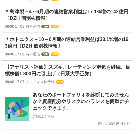
＊島津製－4～6月期の連結営業利益は17.1%増の142億円
〔DZH 個別株情報〕
08/06 17:09
時事通信
＊ホトニクス－10～6月期の連結営業利益は33.1%増の16
3億円〔DZH 個別株情報〕
08/06 17:09
時事通信
【アナリスト評価】スズキ、レーティング弱気を継続、目
標株価1,800円に引上げ（日系大手証券）
08/06 17:07
アイフィス株予報
お
あなたのポートフォリオを診断してみません
知
か？資産配分やリスクのバランスを簡単にチ
ら
ェックできます。
せ
詳細はこちら
提供：資産運用ナビ