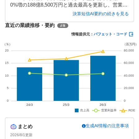
0%増の188億8,500万円と過去最高を更新し、営業利
益も26.4%増の16億600万円と増収増益を達成しまし
決算短信AI要約の続きを見る
た。情報基盤事業のクラウド型セキュリティ需要拡
直近の業績推移・要約
大が牽引し、アプリケーション・サービス事業も黒
字転換するなど、全セグメントで増収となっていま
情報提供元：
バフェット・コード
す。
生成AI情報の注意事項
まとめ
2026/8/1
更新