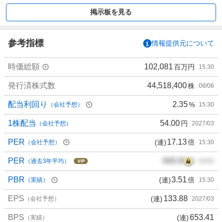
買
掲示板を見る
い
た
い
参考指標
情報提供元について
3
3
時価総額
102,081
百万円
15:30
.
3
発行済株式数
44,518,400
株
08/06
3
%
配当利回り
2.35
%
（会社予想）
15:30
、
買
1株配当
54.00
円
（会社予想）
2027/03
い
PER
17.13
(連)
倍
（会社予想）
15:30
た
い
PER
000.00
倍
（過去3年平均）
00/00
0
%
PBR
3.51
(連)
倍
（実績）
15:30
、
EPS
133.88
(連)
様
（会社予想）
2027/03
子
BPS
653.41
(連)
（実績）
見