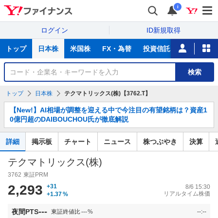
i
ログイン
ID新規取得
主
トップ
日本株
米国株
FX・為替
投資信託
ニュース
な
サ
銘
検索
ー
柄
ビ
を
トップ
日本株
テクマトリックス(株)【3762.T】
ス
検
お
索
【New!】AI相場が調整を迎える中で今注目の有望銘柄は？資産1
知
0億円超のDAIBOUCHOU氏が徹底解説
ら
せ
詳細
掲示板
チャート
ニュース
株つぶやき
決算
テクマトリックス(株)
3762
東証PRM
2,293
+31
8/6 15:30
リアルタイム株価
+1.37
%
---
夜間PTS
東証終値比
---
%
--:--