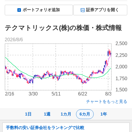
ポートフォリオ追加
証券アプリを開く
テクマトリックス(株)の株価・株式情報
2026/8/6
株
2,500
価
チ
2,250
ャ
ー
2,000
ト
1,750
1,500
2/16
3/30
5/11
6/22
8/3
チャートをもっと見る
1日
1週
1カ月
6カ月
1年
お
手数料の安い証券会社をランキングで比較