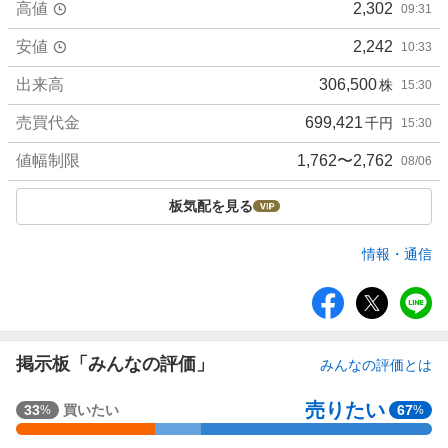
高値
2,302
09:31
安値
2,242
10:33
出来高
306,500
株
15:30
売買代金
699,421
千円
15:30
値幅制限
1,762〜2,762
08/06
板気配を見る
情報・通信
シ
ェ
ア
掲示板「みんなの評価」
みんなの評価とは
売りたい
強
33
買いたい
67
%
%
く