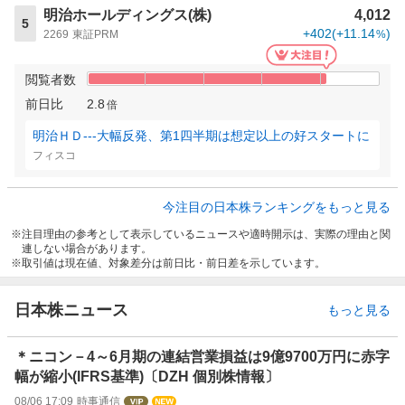
明治ホールディングス(株)
4,012
5
+402
(
+11.14
)
2269
東証PRM
%
閲覧者数
前日比
2.8
倍
明治ＨＤ---大幅反発、第1四半期は想定以上の好スタートに
フィスコ
今注目の日本株ランキングをもっと見る
注目理由の参考として表示しているニュースや適時開示は、実際の理由と関
連しない場合があります。
取引値は現在値、対象差分は前日比・前日差を示しています。
日本株ニュース
もっと見る
＊ニコン－4～6月期の連結営業損益は9億9700万円に赤字
幅が縮小(IFRS基準)〔DZH 個別株情報〕
08/06 17:09
時事通信