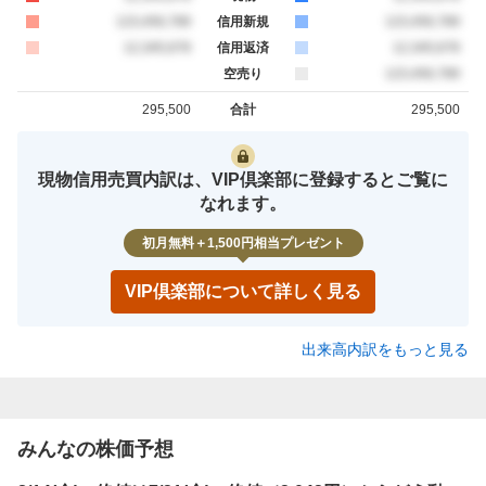
買約定
123,456,789
信用新規
売約定
123,456,789
買約定
12,345,678
信用返済
売約定
12,345,678
空売り
売約定
123,456,789
295,500
合計
295,500
買約定
売約定
現物信用売買内訳は、VIP倶楽部に登録するとご覧に
なれます。
初月無料＋1,500円相当プレゼント
VIP倶楽部について詳しく見る
出来高内訳をもっと見る
みんなの株価予想