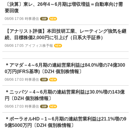
〔決算〕東レ、26年4～6月期は増収増益＝自動車向け需
要回復
08/06 17:06
時事通信
【アナリスト評価】本田技研工業、レーティング強気を継
続、目標株価2,000円に引上げ（日系大手証券）
08/06 17:05
アイフィス株予報
＊アマダ－4～6月期の連結営業利益は84.0%増の74億300
0万円(IFRS基準)〔DZH 個別株情報〕
08/06 17:03
時事通信
＊ニッパツ－4～6月期の連結営業利益は30.0%増の143億
円〔DZH 個別株情報〕
08/06 17:03
時事通信
＊ポーラオルHD－1～6月期の連結営業利益は21.1%増の9
9億5000万円〔DZH 個別株情報〕