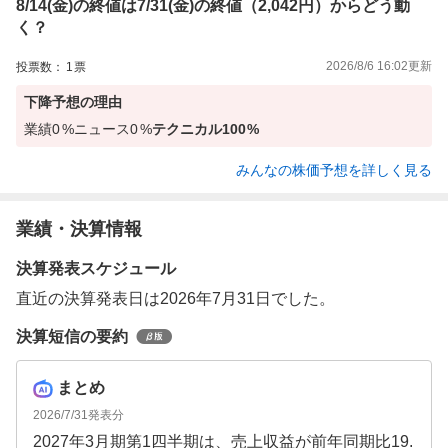
8/14(金)の終値は7/31(金)の終値（2,042円）からどう動
く？
2026/8/6 16:02
更新
投票数：
1
票
下降
予想の理由
業績
0
%
ニュース
0
%
テクニカル
100
%
みんなの株価予想を詳しく見る
業績・決算情報
決算発表スケジュール
直近の決算発表日は2026年7月31日でした。
決算短信の要約
まとめ
2026/7/31
発表分
2027年3月期第1四半期は、売上収益が前年同期比19.