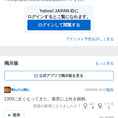
Yahoo! JAPAN IDに
ログインするとご覧になれます。
ログインして閲覧する
アナリスト予想を詳しく見る
掲示板
もっと見る
公式アプリで掲示板を見る
報告
晴れのち晴れ
2026/8/6 15:02
掲
示
2300に近くなってきた。着実に上向き銘柄。
板
はい
いいえ
投資の参考になりましたか？
4
1
記
返信
事
No.
35459