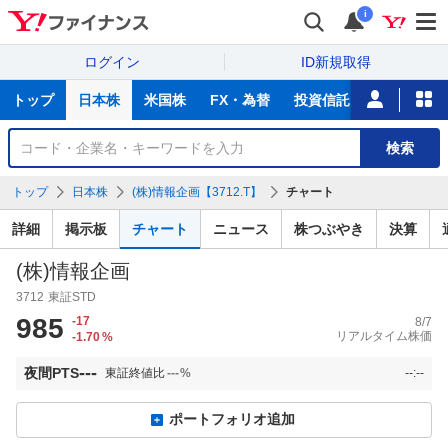
i
ログイン
ID新規取得
主
トップ
日本株
米国株
FX・為替
投資信託
ニュース
な
サ
銘
検索
ー
柄
ビ
を
トップ
日本株
(株)情報企画【3712.T】
チャート
ス
検
索
詳細
掲示板
チャート
ニュース
株つぶやき
決算
(株)情報企画
3712
東証STD
985
-17
8/7
リアルタイム株価
-1.70
%
---
夜間PTS
東証終値比
---
%
--:--
ポートフォリオ追加