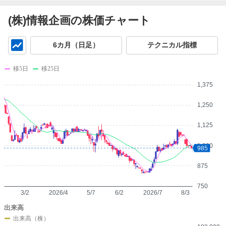
(株)情報企画の株価チャート
チ
6カ月（日足）
テクニカル指標
ャ
ー
移5日
移25日
ト
1,375
1,250
1,125
1,000
985
875
750
3/2
2026/4
5/7
6/2
2026/7
8/3
出来高
出来高（株）