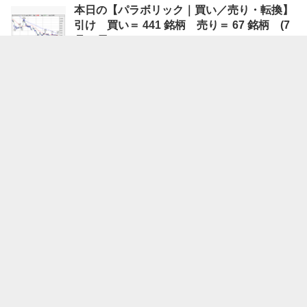
本日の【パラボリック｜買い／売り・転換】
引け 買い＝ 441 銘柄 売り＝ 67 銘柄 (7
月27日)
07/27 15:45
株探ニュース
本日の【均衡表 《雲》｜上抜け／下抜け】引
け 上抜け＝ 276 銘柄 下抜け＝ 58 銘柄
(7月27日)
07/27 15:45
株探ニュース
本日の【均衡表｜3役好転／逆転】引け 好
転＝ 224 銘柄 逆転＝ 35 銘柄 (7月27日)
07/27 15:45
株探ニュース
Aiロボティクス Research Memo（2）：AI
とマーケティングを融合したD2Cブランド運
営企業
07/27 11:02
フィスコ