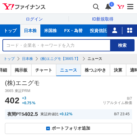
i
ログイン
ID新規取得
主
トップ
日本株
米国株
FX・為替
投資信託
ニュース
な
サ
銘
検索
ー
柄
ビ
を
トップ
日本株
(株)エニグモ【3665.T】
ニュース
ス
検
索
詳細
掲示板
チャート
ニュース
株つぶやき
決算
適
(株)エニグモ
3665
東証PRM
402
+3
8/7
リアルタイム株価
+0.75
%
402.5
夜間PTS
東証終値比
+0.12
%
8/7 23:45
ポートフォリオ追加