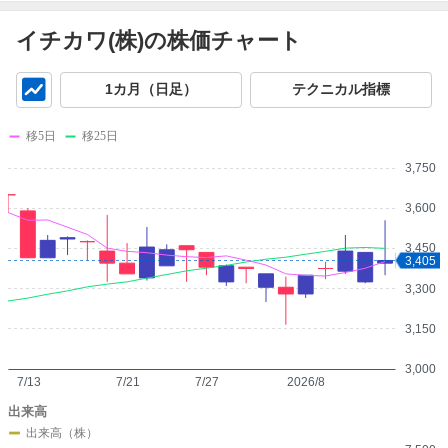
イチカワ(株)の株価チャート
チ
1カ月（日足）
テクニカル指標
ャ
ー
移5日
移25日
ト
3,750
3,600
3,450
3,405
3,300
3,150
3,000
7/13
7/21
7/27
2026/8
出来高
出来高（株）