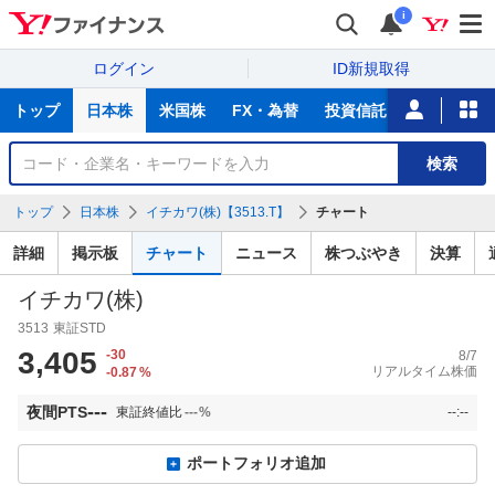
i
ログイン
ID新規取得
主
トップ
日本株
米国株
FX・為替
投資信託
ニュース
な
サ
銘
検索
ー
柄
ビ
を
トップ
日本株
イチカワ(株)【3513.T】
チャート
ス
検
索
詳細
掲示板
チャート
ニュース
株つぶやき
決算
イチカワ(株)
3513
東証STD
3,405
-30
8/7
リアルタイム株価
-0.87
%
---
夜間PTS
東証終値比
---
%
--:--
ポートフォリオ追加