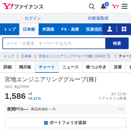
i
ログイン
ID新規取得
主
トップ
日本株
米国株
FX・為替
投資信託
ニュース
な
サ
銘
検索
ー
柄
ビ
を
トップ
日本株
宮地エンジニアリンググループ(株)【3431.T】
チャー
ス
検
索
詳細
掲示板
チャート
ニュース
株つぶやき
決算
宮地エンジニアリンググループ(株)
3431
東証PRM
1,586
+2
8/7 15:30
リアルタイム株価
+0.13
%
---
夜間PTS
東証終値比
---
%
--:--
ポートフォリオ追加