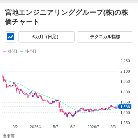
宮地エンジニアリンググループ(株)の株
価チャート
チ
6カ月（日足）
テクニカル指標
ャ
ー
移5日
移25日
ト
2,250
2,100
1,950
1,800
1,650
1,586
1,500
1,350
3/2
2026/4
5/7
6/2
2026/7
8/3
出来高