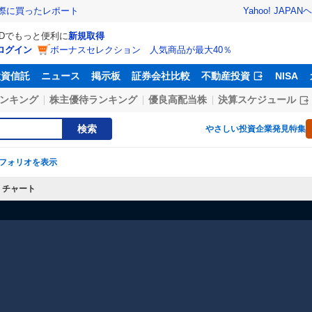
Yahoo! JAPAN
ヘ
実際に買ったレポート
IDでもっと便利に
新規取得
ログイン
ボーナスセレクション 人気商品が最大40％
投資信託
ニュース
掲示板
証券会社比較
不動産投資
NISA
ンキング
株主優待ランキング
優良高配当株
決算スケジュール
検索
やさしい投資
企業発見特集
フォリオを表示
チャート