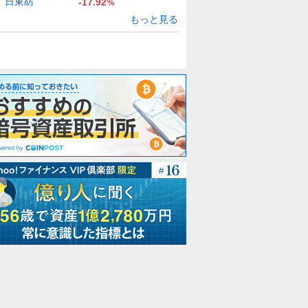
日東紡
-17.92
%
もっと見る