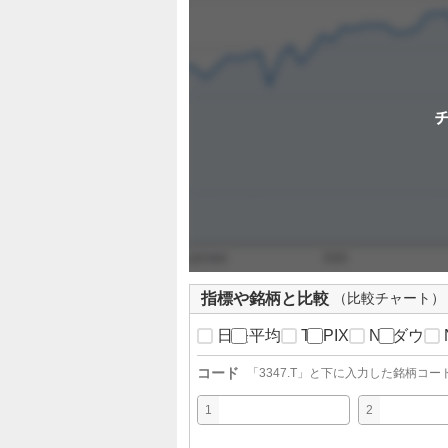
定
指標や銘柄と比較
（比較チャート）
日経平均
TOPIX
NYダウ
コード
「
3347.T
」と下に入力した銘柄コー
1
2