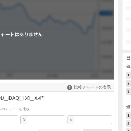
日
値
1
2
比較チャートの表示
3
NASDAQ
米ドル/円
値
ドのチャートを比較
1
3
4
2