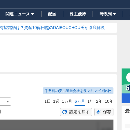
関連ニュース
配当
株主優待
時系列
の有望銘柄は？資産10億円超のDAIBOUCHOU氏が徹底解説
手数料の安い証券会社をランキングで比較
1日
1週
1カ月
6カ月
1年
2年
10年
最
割
設定を戻す
保存