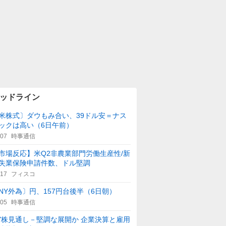
ッドライン
米株式〕ダウもみ合い、39ドル安＝ナス
ックは高い（6日午前）
:07
時事通信
市場反応】米Q2非農業部門労働生産性/新
失業保険申請件数、ドル堅調
:17
フィスコ
NY外為〕円、157円台後半（6日朝）
:05
時事通信
Y株見通し－堅調な展開か 企業決算と雇用