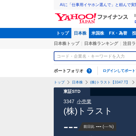
AIに「仕事用イヤホン選んで」と頼んで
トップ
日本株
米国株
FX・為替
日本株トップ
日本株ランキング
注目ラ
ポートフォリオ
ログインしてポート
トップ
日本株
(株)トラスト【3347.T】
東証STD
3347
小売業
(株)トラスト
---
---
(
---
)
前日比
%