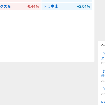
クスＧ
-0.44
トラ中山
+2.04
%
%
ヘ
〔
ダ
23
【
規
22
〔
22
N