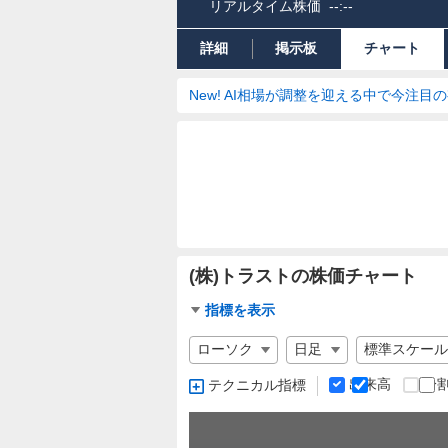
リアルタイム株価
--:--
詳細
掲示板
チャート
New! AI相場が調整を迎える中で今注目
(株)トラストの株価チャート
チ
指標を表示
ャ
チ
ー
ャ
ト
ー
出来高
分
テクニカル指標
指
ト
標
の
設