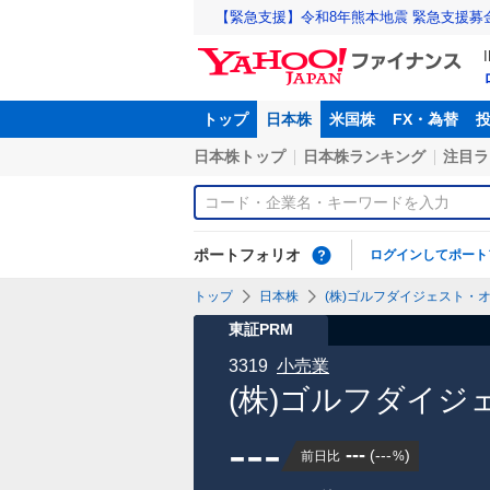
【緊急支援】令和8年熊本地震 緊急支援募
トップ
日本株
米国株
FX・為替
日本株トップ
日本株ランキング
注目ラ
ポートフォリオ
ログインしてポート
トップ
日本株
(株)ゴルフダイジェスト・オ
東証PRM
3319
小売業
(株)ゴルフダイ
---
---
(
---
)
前日比
%