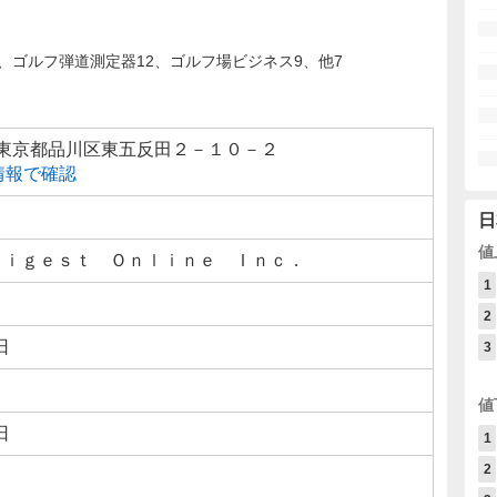
、ゴルフ弾道測定器12、ゴルフ場ビジネス9、他7
22 東京都品川区東五反田２－１０－２
線情報で確認
日
値
Ｄｉｇｅｓｔ Ｏｎｌｉｎｅ Ｉｎｃ．
1
2
日
3
値
日
1
2