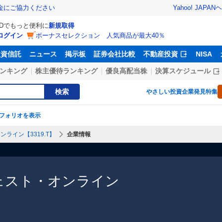
Yahoo! JAPAN
ヘ
金にご協力ください
IDでもっと便利に
新規取得
ログイン
ボーナスセレクション 人気商品が最大40％
投資信託
ニュース
掲示板
証券会社比較
不動産投資
NISA
ンキング
株主優待ランキング
優良高配当株
決算スケジュール
検索
やさしい投資
企業発見特集
フォリオを表示
ンライン【3319.T】
企業情報
ジェスト・オンライン