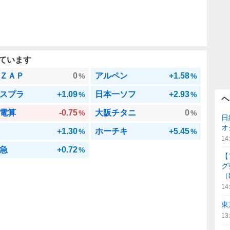
ています
ＺＡＰ
0
アルペン
+1.58
%
%
スプラ
+1.09
日本一ソフ
+2.93
%
%
ヘ
電算
-0.75
大阪チタニ
0
%
%
日
オ
+1.30
ホーチキ
+5.45
%
%
14
急
+0.72
%
【
グ
（
14
東
13