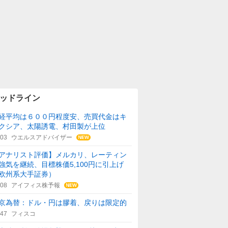
ッドライン
経平均は６００円程度安、売買代金はキ
クシア、太陽誘電、村田製が上位
:03
ウエルスアドバイザー
アナリスト評価】メルカリ、レーティン
強気を継続、目標株価5,100円に引上げ
欧州系大手証券）
:08
アイフィス株予報
京為替：ドル・円は膠着、戻りは限定的
:47
フィスコ