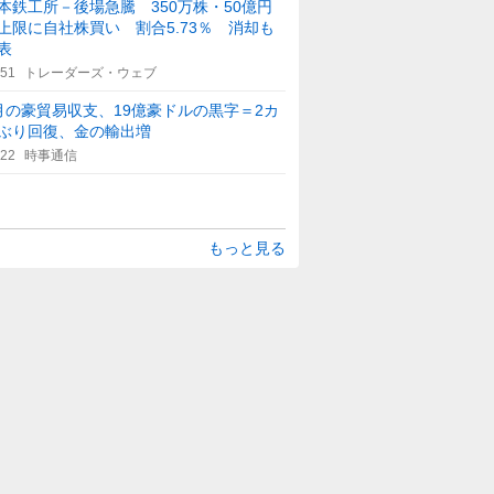
本鉄工所－後場急騰 350万株・50億円
上限に自社株買い 割合5.73％ 消却も
表
:51
トレーダーズ・ウェブ
月の豪貿易収支、19億豪ドルの黒字＝2カ
ぶり回復、金の輸出増
:22
時事通信
もっと見る