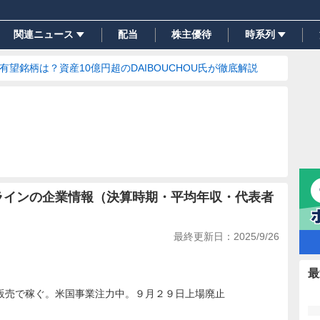
関連ニュース
配当
株主優待
時系列
の有望銘柄は？資産10億円超のDAIBOUCHOU氏が徹底解説
ンラインの企業情報（決算時期・平均年収・代表者
最終更新日：
2025/9/26
最
販売で稼ぐ。米国事業注力中。９月２９日上場廃止