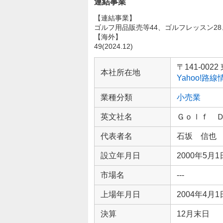
連結事業
【連結事業】
ゴルフ用品販売等44、ゴルフレッスン28
【海外】
49(2024.12)
企
業
〒141-00
本社所在地
情
Yahoo!路
報
業種分類
小売業
英文社名
Ｇｏｌｆ 
代表者名
石坂 信也
設立年月日
2000年5月1
市場名
---
上場年月日
2004年4月1
決算
12月末日