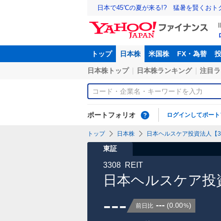
日本で45℃の夏が来る!? 猛暑を賢くお
トップ
日本株
米国株
FX・為替
日本株トップ
日本株ランキング
注目ラ
ポートフォリオ
ログインしてポート
トップ
日本株
日本ヘルスケア投資法人【33
東証
3308
REIT
日本ヘルスケア投
---
---
(
0.00
)
前日比
%