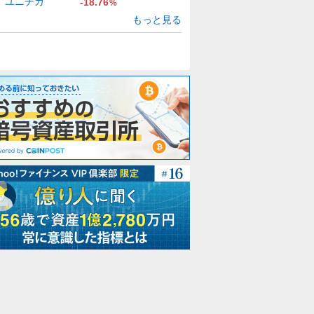
ユニチカ
-18.76
%
もっと見る