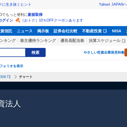
Yahoo! JAPAN
ヘ
トクに生き抜くヒント
IDでもっと便利に
新規取得
ログイン
［おトク］10％OFFクーポンあります
投資信託
ニュース
掲示板
証券会社比較
不動産投資
NISA
ンキング
株主優待ランキング
優良高配当株
決算スケジュール
検索
やさしい投資
企業発見特集
フォリオを表示
08.T】
チャート
資法人