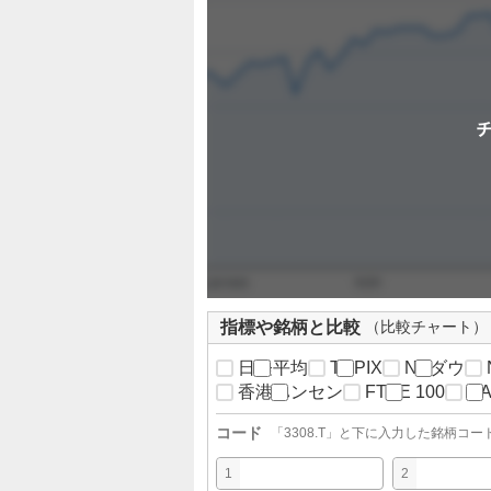
定
指標や銘柄と比較
（比較チャート）
日経平均
TOPIX
NYダウ
香港ハンセン
FTSE 100
D
コード
「
3308.T
」と下に入力した銘柄コー
1
2