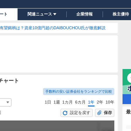
ート
関連ニュース
企業情報
株主優待
の有望銘柄は？資産10億円超のDAIBOUCHOU氏が徹底解説
チャート
手数料の安い証券会社をランキングで比較
1日
1週
1カ月
6カ月
1年
2年
10年
最
割
設定を戻す
保存