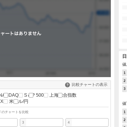
日
値
1
2
比較チャートの表示
3
NASDAQ
S＆P 500
上海総合指数
AX
米ドル/円
値
1
ドのチャートを比較
2
3
4