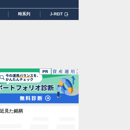
時系列
J-REIT
近見た銘柄