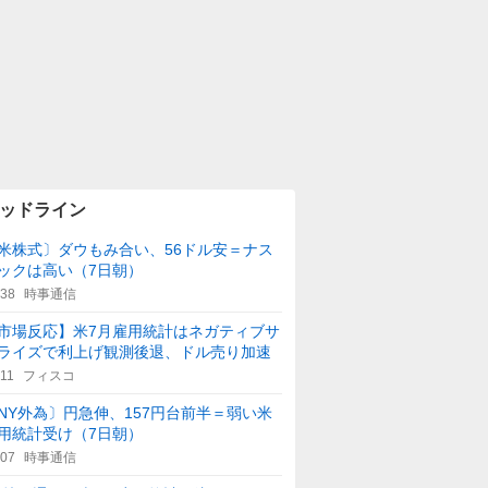
ッドライン
米株式〕ダウもみ合い、56ドル安＝ナス
ックは高い（7日朝）
:38
時事通信
市場反応】米7月雇用統計はネガティブサ
ライズで利上げ観測後退、ドル売り加速
:11
フィスコ
NY外為〕円急伸、157円台前半＝弱い米
用統計受け（7日朝）
:07
時事通信