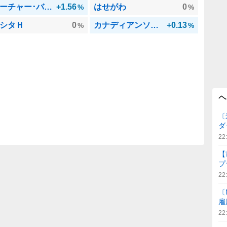
フューチャー･バイオテック
+1.56
はせがわ
0
%
%
シタＨ
0
カナディアンソラIF
+0.13
%
%
ヘ
〔
ダ
22
【
プ
22
〔
雇
22