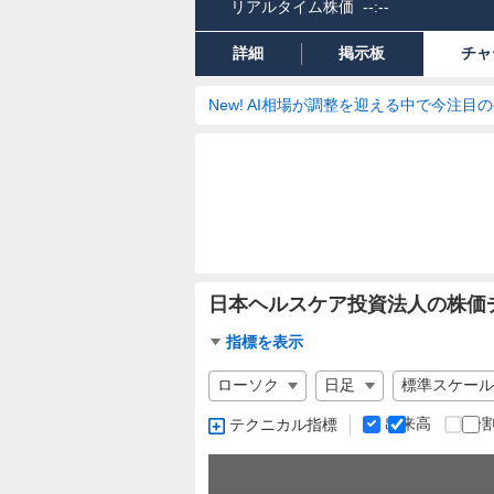
リアルタイム株価
--:--
詳細
掲示板
チャ
New! AI相場が調整を迎える中で今注目
日本ヘルスケア投資法人の株価
チ
指標を表示
ャ
チ
ー
ャ
ト
ー
出来高
分
テクニカル指標
指
ト
標
の
設