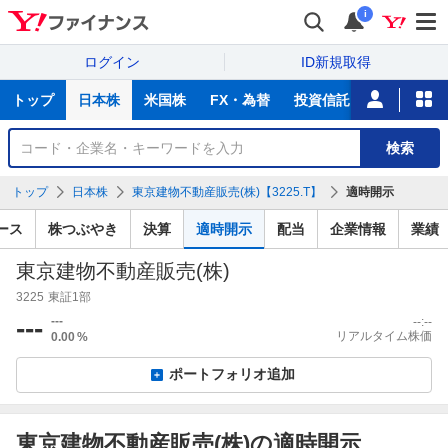
i
ログイン
ID新規取得
主
トップ
日本株
米国株
FX・為替
投資信託
ニュース
な
サ
銘
検索
ー
柄
ビ
を
トップ
日本株
東京建物不動産販売(株)【3225.T】
適時開示
ス
検
索
ース
株つぶやき
決算
適時開示
配当
企業情報
業績
東京建物不動産販売(株)
3225
東証1部
---
---
--:--
リアルタイム株価
0.00
%
ポートフォリオ追加
東京建物不動産販売(株)の適時開示