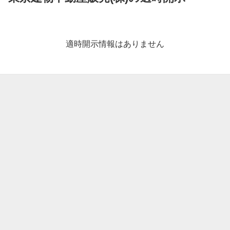
適
時
開
適時開示情報はありません
示
情
報
一
覧