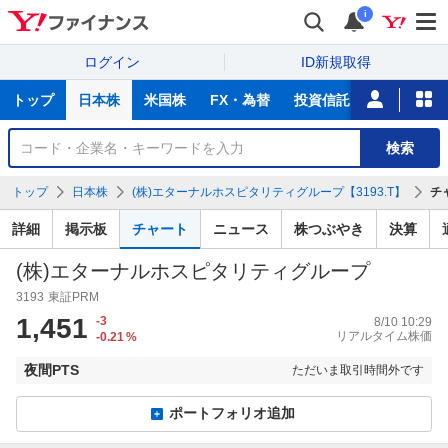
i
ログイン
ID新規取得
主
トップ
日本株
米国株
FX・為替
投資信託
ニュース
な
サ
銘
検索
ー
柄
ビ
を
トップ
日本株
(株)エターナルホスピタリティグループ【3193.T】
チ
ス
検
索
詳細
掲示板
チャート
ニュース
株つぶやき
決算
(株)エターナルホスピタリティグループ
3193
東証PRM
1,451
-3
8/10 10:29
リアルタイム株価
-0.21
%
夜間PTS
ただいま取引時間外です
ポートフォリオ追加