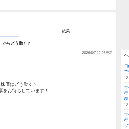
結果
7円）からどう動く？
2026/8/7 12:03
更新
ヘ
日
で
12
株価はどう動く？
マ
票をお待ちしています！
行
鉄
12
マ
行
ソ