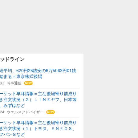
ッドライン
経平均、620円25銭安の6万5063円01銭
始まる＝東京株式後場
:31
時事通信
ーケット早耳情報＝主な後場寄り前成り
き注文状況（２）ＬＩＮＥヤフ、日本製
、みずほなど
:24
ウエルスアドバイザー
ーケット早耳情報＝主な後場寄り前成り
き注文状況（１）トヨタ、ＥＮＥＯＳ、
フバンＧなど