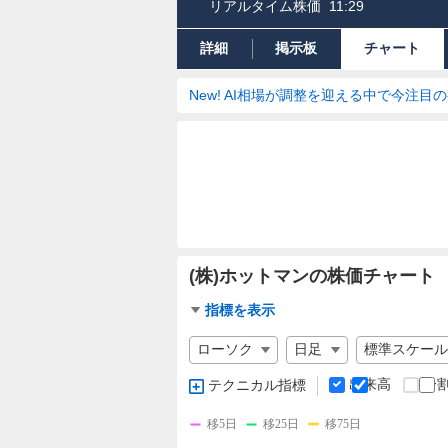
リアルタイム株価
11:29
詳細
掲示板
チャート
New! AI相場が調整を迎える中で今注目
(株)ホットマンの株価チャート
チ
指標を表示
ャ
チ
ー
ャ
ト
ー
出来高
分
テクニカル指標
指
ト
標
の
移5日
移25日
移75日
設