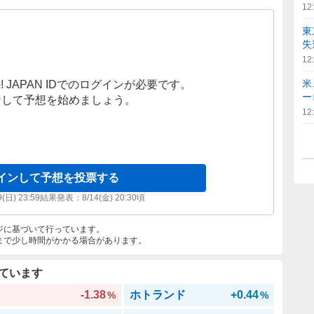
12
東
失
12
米
! JAPAN IDでのログインが必要です。
ー
ンして予想を始めましょう。
12
インして予想を投票する
9(日) 23:59
結果発表：
8/14(金) 20:30
頃
ジに基づいて行っています。
まで少し時間がかかる場合があります。
ています
-1.38
ホトランド
+0.44
%
%