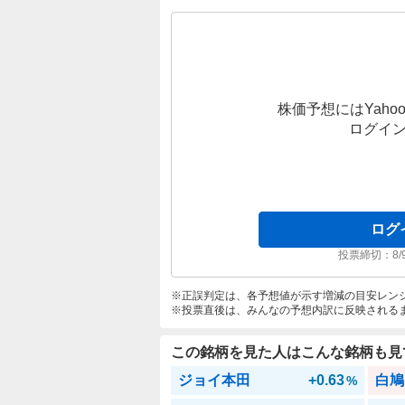
株価予想にはYahoo
ログイ
ログ
投票締切：
8/
正誤判定は、各予想値が示す増減の目安レン
投票直後は、みんなの予想内訳に反映される
この銘柄を見た人はこんな銘柄も見
ジョイ本田
+0.63
白鳩
%