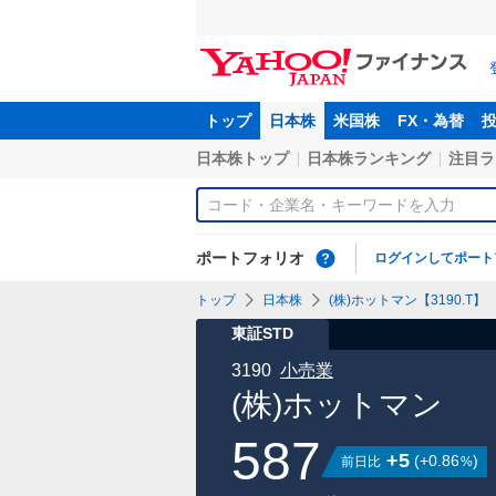
トップ
日本株
米国株
FX・為替
日本株トップ
日本株ランキング
注目ラ
ポートフォリオ
ログインしてポート
トップ
日本株
(株)ホットマン【3190.T】
東証STD
3190
小売業
(株)ホットマン
587
+5
(
+0.86
)
前日比
%