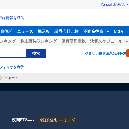
Yahoo! JAPAN
ヘ
登録情報を確認
投資信託
ニュース
掲示板
証券会社比較
不動産投資
NISA
ンキング
株主優待ランキング
優良高配当株
決算スケジュール
検索
やさしい投資
企業発見特集
フォリオを表示
チャート
---
---
夜間PTS
(
---
)
東証終値比
%