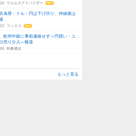
:23
ウエルスアドバイザー
京為替：ドル・円は下げ渋り、仲値後は
速
:22
フィスコ
、欧州中銀に事前連絡せず＝円買い・ユ
ロ売り介入―報道
:00
時事通信
もっと見る