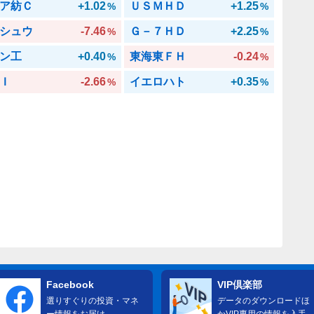
ア紡Ｃ
+1.02
ＵＳＭＨＤ
+1.25
%
%
シュウ
-7.46
Ｇ－７ＨＤ
+2.25
%
%
ン工
+0.40
東海東ＦＨ
-0.24
%
%
Ｉ
-2.66
イエロハト
+0.35
%
%
Facebook
VIP倶楽部
選りすぐりの投資・マネ
データのダウンロードほ
ー情報をお届け
かVIP専用の情報を入手