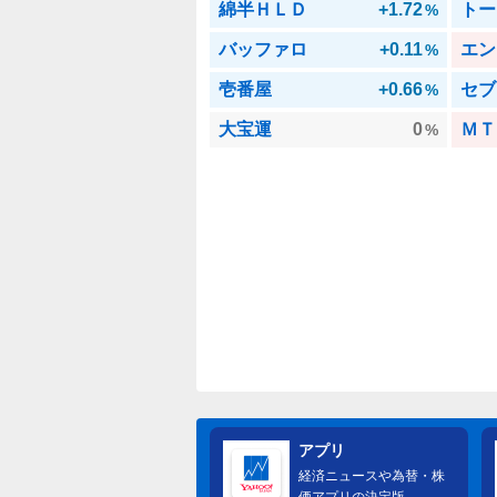
綿半ＨＬＤ
+1.72
トー
%
バッファロ
+0.11
エン
%
壱番屋
+0.66
セブ
%
大宝運
0
ＭＴ
%
アプリ
経済ニュースや為替・株
価アプリの決定版