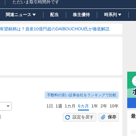
ただいま取引時間外です
関連ニュース
配当
株主優待
時系列
の有望銘柄は？資産10億円超のDAIBOUCHOU氏が徹底解説
手数料の安い証券会社をランキングで比較
1日
1週
1カ月
6カ月
1年
2年
10年
最
割
設定を戻す
保存