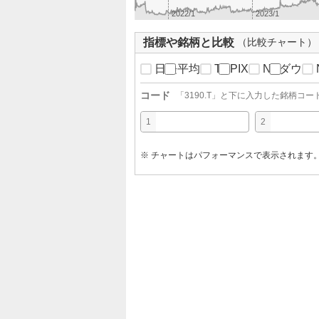
2022/1
2023/1
指標や銘柄と比較
（比較チャート）
日経平均
TOPIX
NYダウ
コード
「
3190.T
」と下に入力した銘柄コー
1
2
※ チャートはパフォーマンスで表示されます