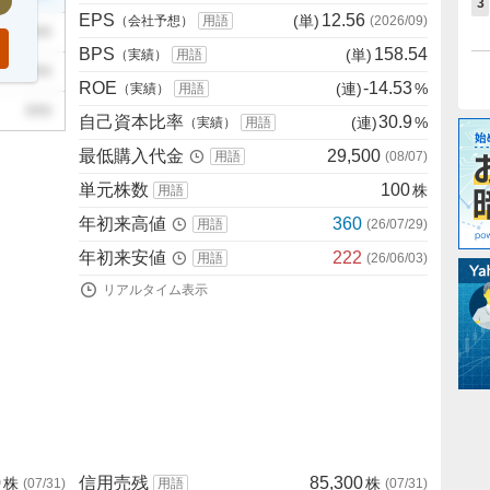
3
EPS
12.56
(単)
（会社予想）
用語
(
2026/09
)
999
BPS
158.54
(単)
（実績）
用語
999
ROE
-14.53
(連)
%
（実績）
用語
999
自己資本比率
30.9
(連)
%
（実績）
用語
最低購入代金
29,500
用語
(
08/07
)
単元株数
100
株
用語
年初来高値
360
用語
(
26/07/29
)
年初来安値
222
用語
(
26/06/03
)
リアルタイム表示
0
信用売残
85,300
株
株
(
07/31
)
用語
(
07/31
)