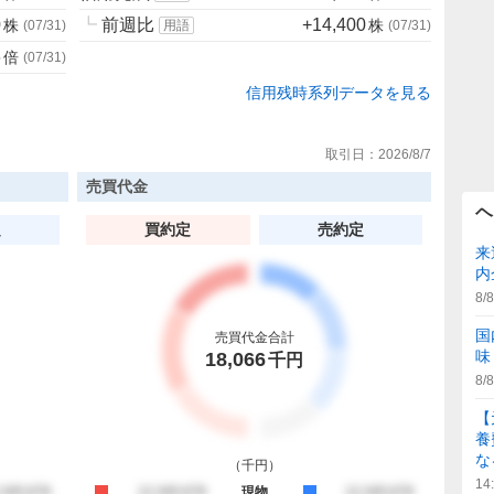
0
┗
前週比
+14,400
株
株
(
07/31
)
用語
(
07/31
)
6
倍
(
07/31
)
信用残時系列データを見る
取引日：
2026/8/7
売買代金
ヘ
定
買約定
売約定
来
内
8/8
国
売買代金合計
味
18,066
千円
8/8
【
養
な
（
千円
）
14
約定
,345,678
買約定
12,345,678
現物
売約定
12,345,678