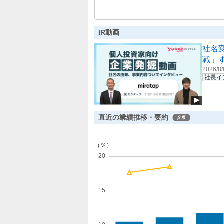
んでいます。事業環境の変化に対応し
IR動画
社名
戦」
2026/8/
社長イ
直近の業績推移・要約