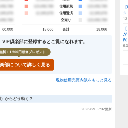
約定
,456,789
買約定
123,456,789
信用新規
売約定
123,456,789
【
ク
約定
,345,678
買約定
12,345,678
信用返済
売約定
12,345,678
13
約定
,456,789
空売り
売約定
123,456,789
【
60,000
18,066
合計
18,066
計
買約定 合計
売約定 合計
が
配
、VIP倶楽部に登録するとご覧になれます。
9:
無料＋1,500円相当プレゼント
P倶楽部について詳しく見る
現物信用売買内訳をもっと見る
13円）からどう動く？
2026/8/9 17:02
更新