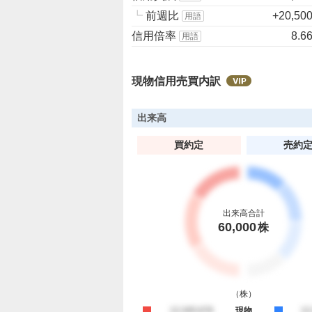
┗
前週比
+20,50
用語
信用倍率
8.6
用語
現物信用売買内訳
出来高
買約定
売約
出来高合計
60,000
株
（
株
）
買約定
12,345,678
現物
売
12