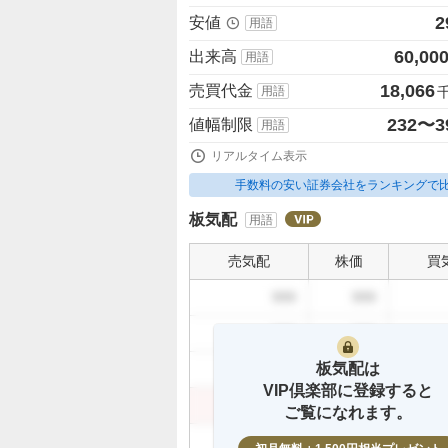
2
安値
用語
60,00
出来高
用語
18,066
売買代金
用語
232〜3
値幅制限
用語
リアルタイム表示
手数料の安い証券会社をランキングで
板気配
用語
売気配
株価
買
999
999
999
999
板気配は
999
999
VIP倶楽部に登録すると
999
999
ご覧になれます。
999