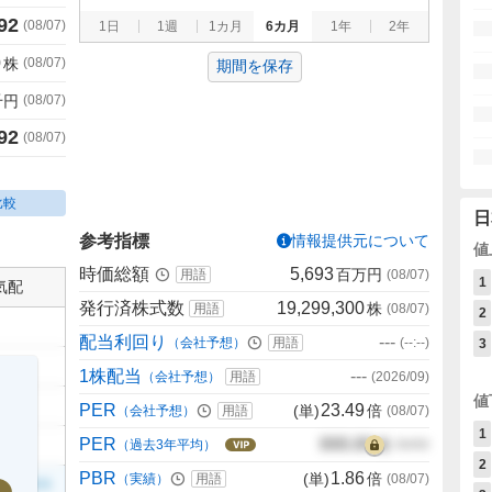
92
(
08/07
)
1日
1週
1カ月
6カ月
1年
2年
0
株
(
08/07
)
期間を保存
千円
(
08/07
)
92
(
08/07
)
比較
日
参考指標
情報提供元について
値
時価総額
5,693
百万円
用語
(
08/07
)
1
気配
発行済株式数
19,299,300
株
用語
(
08/07
)
2
配当利回り
---
（会社予想）
用語
(
--:--
)
3
1株配当
---
（会社予想）
用語
(
2026/09
)
値
PER
23.49
(単)
倍
（会社予想）
用語
(
08/07
)
1
PER
000.00
倍
（過去3年平均）
00/00
2
PBR
1.86
(単)
倍
（実績）
用語
(
08/07
)
999