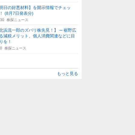
明日の好悪材料】を開示情報でチェッ
！ (8月7日発表分)
:30
株探ニュース
北浜流一郎のズバリ株先見！】 ─ 裾野広
る減税メリット、個人消費関連などに目
りを！
30
株探ニュース
もっと見る