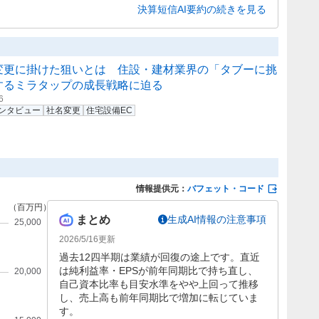
つつ、収益性の改善に取り組んでいます。
決算短信AI要約の続きを見る
変更に掛けた狙いとは 住設・建材業界の「タブーに挑
するミラタップの成長戦略に迫る
6
ンタビュー
社名変更
住宅設備EC
情報提供元：
バフェット・コード
まとめ
生成AI情報の注意事項
2026/5/16
更新
過去12四半期は業績が回復の途上です。直近
は純利益率・EPSが前年同期比で持ち直し、
自己資本比率も目安水準をやや上回って推移
し、売上高も前年同期比で増加に転じていま
す。