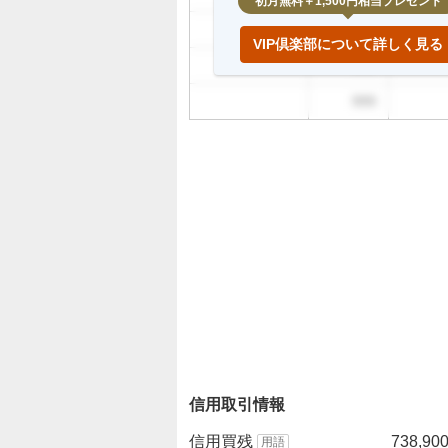
初月無料＋1,500円相当プレゼント
999
VIP倶楽部について詳しく見る
999
999
信用取引情報
信用買残
738,90
用語