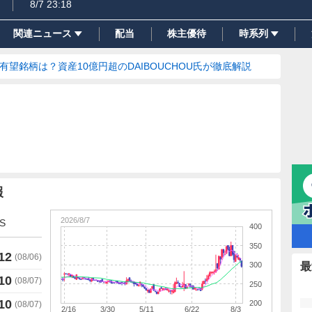
8/7 23:18
関連ニュース
配当
株主優待
時系列
の有望銘柄は？資産10億円超のDAIBOUCHOU氏が徹底解説
報
2026/8/7
S
400
350
12
(
08/06
)
300
最
10
(
08/07
)
250
10
200
(
08/07
)
2/16
3/30
5/11
6/22
8/3