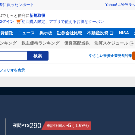
Yahoo! JAPAN
ヘ
実際に買ったレポート
IDでもっと便利に
新規取得
ログイン
初回購入限定、アプリで使えるお得なクーポン
投資信託
ニュース
掲示板
証券会社比較
不動産投資
NISA
ンキング
株主優待ランキング
優良高配当株
決算スケジュール
検索
やさしい投資
企業発見特集
フォリオを表示
290
-5
夜間PTS
(
-1.69
)
東証終値比
%