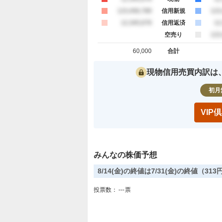
買約定
123,456,789
信用新規
売
123
買約定
12,345,678
信用返済
売
12
空売り
売
123
60,000
合計
買約定 合計
売約定 合
現物信用売買内訳は
初月
VI
みんなの株価予想
8/14(金)の終値は7/31(金)の終値（3
投票数：
---
票