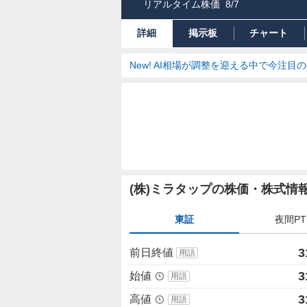
リアルタイム株価
8/7
詳細
掲示板
チャート
New! AI相場が調整を迎える中で今注目
株
(株)ミラタップの株価・株式情
価
詳
東証
夜間PT
細
値
3
前日終値
用語
3
始値
用語
3
高値
用語