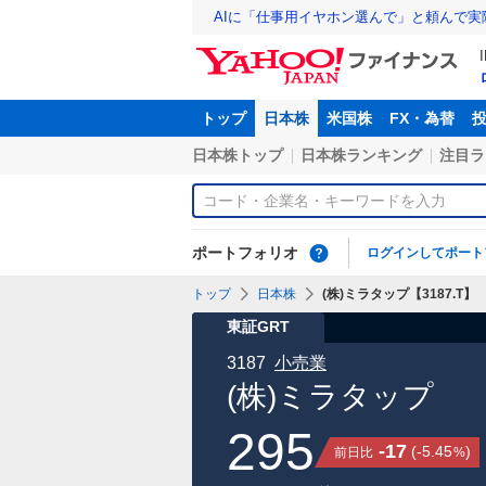
AIに「仕事用イヤホン選んで」と頼んで
トップ
日本株
米国株
FX・為替
日本株トップ
日本株ランキング
注目ラ
ポートフォリオ
ログインしてポート
トップ
日本株
(株)ミラタップ【3187.T】
東証GRT
3187
小売業
(株)ミラタップ
295
-17
(
-5.45
)
前日比
%