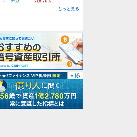
ユニチカ
-18.76
%
もっと見る