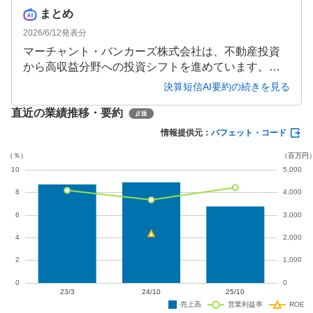
まとめ
2026/6/12
発表分
マーチャント・バンカーズ株式会社は、不動産投資
から高収益分野への投資シフトを進めています。当
中間期は売上高が微減したものの、コスト削減によ
決算短信AI要約の続きを見る
り営業利益が93.4％増の2.53億円となりました。ただ
直近の業績推移・要約
し、暗号資産評価損の影響で経常利益は2,400万円に
とどまりました。通期では売上高45億円、営業利益
情報提供元：
バフェット・コード
5.8億円と大幅な増収増益を見込んでいます。