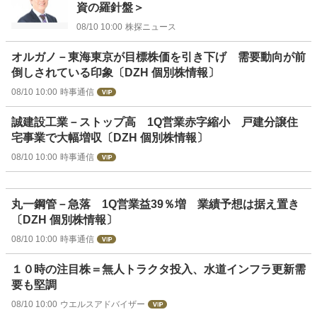
資の羅針盤＞
08/10 10:00
株探ニュース
オルガノ－東海東京が目標株価を引き下げ 需要動向が前
倒しされている印象〔DZH 個別株情報〕
08/10 10:00
時事通信
誠建設工業－ストップ高 1Q営業赤字縮小 戸建分譲住
宅事業で大幅増収〔DZH 個別株情報〕
08/10 10:00
時事通信
丸一鋼管－急落 1Q営業益39％増 業績予想は据え置き
〔DZH 個別株情報〕
08/10 10:00
時事通信
１０時の注目株＝無人トラクタ投入、水道インフラ更新需
要も堅調
08/10 10:00
ウエルスアドバイザー