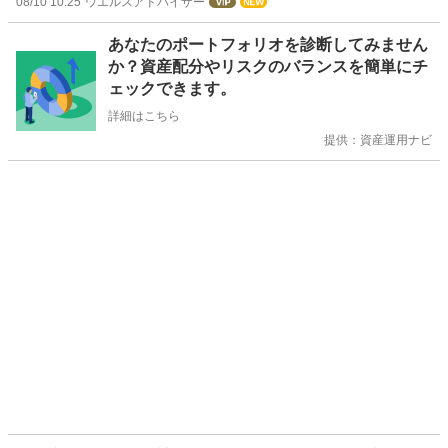
08/10 10:25
ウエルスアドバイザー
お
あなたのポートフォリオを診断してみません
知
か？資産配分やリスクのバランスを簡単にチ
ら
ェックできます。
せ
詳細はこちら
提供：資産運用ナビ