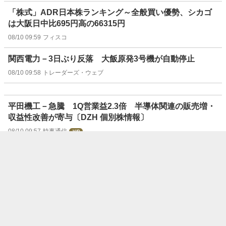
「株式」ADR日本株ランキング～全般買い優勢、シカゴ
は大阪日中比695円高の66315円
08/10 09:59
フィスコ
関西電力－3日ぶり反落 大飯原発3号機が自動停止
08/10 09:58
トレーダーズ・ウェブ
平田機工－急騰 1Q営業益2.3倍 半導体関連の販売増・
収益性改善が寄与〔DZH 個別株情報〕
08/10 09:57
時事通信
日本トムソン－急騰 通期営業益を上方修正 1Qは3.8倍
〔DZH 個別株情報〕
08/10 09:57
時事通信
ダイジェット工業－ストップ高買い気配 通期営業益を上
方修正 増配も発表
08/10 09:55
トレーダーズ・ウェブ