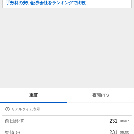
お
手数料の安い証券会社をランキングで比較
知
ら
せ
株
東証
夜間PTS
価
詳
リアルタイム表示
細
値
前日終値
231
08/07
始値
231
09:00