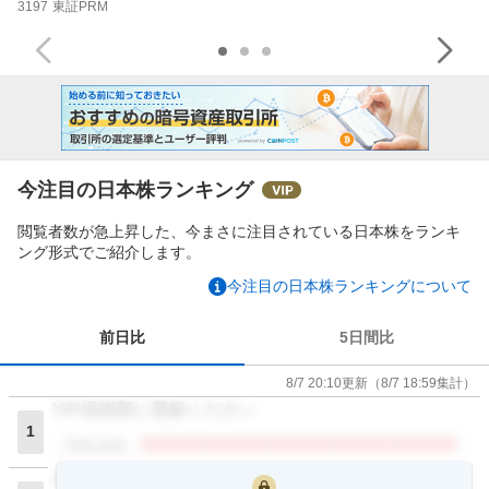
3197
東証PRM
今注目の日本株ランキング
閲覧者数が急上昇した、今まさに注目されている日本株をランキ
ング形式でご紹介します。
今注目の日本株ランキングについて
前日比
5日間比
8/7 20:10
更新
（
8/7 18:59
集計）
VIP倶楽部に登録ください
1
閲覧者数
VIP倶楽部に登録ください