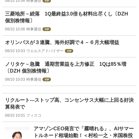
08/10 10:06
時事通信
三菱地所－続落 1Q最終益3.0倍も材料出尽くし〔DZH
個別株情報〕
08/10 10:06
時事通信
オリンパスが３連騰、海外好調で４－６月大幅増益
08/10 10:03
ウエルスアドバイザー
ノリタケ－急騰 通期営業益を上方修正 1Qは85％増
〔DZH 個別株情報〕
08/10 10:03
時事通信
リクルート---ストップ高、コンセンサス大幅に上回る好決
算発表で
08/10 10:01
フィスコ
アマゾンCEO発言で「霧晴れる」、AIサマー
トルネード相場始動！＜村松一之・米国株投