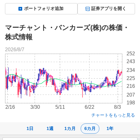
ポートフォリオ追加
証券アプリを開く
マーチャント・バンカーズ(株)の株価・
株式情報
2026/8/7
株
252
価
243
チ
234
ャ
ー
225
ト
216
207
198
2/16
3/30
5/11
6/22
8/3
チャートをもっと見る
1日
1週
1カ月
6カ月
1年