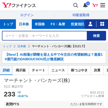
i
ログイン
ID新規取得
主
トップ
日本株
米国株
FX・為替
投資信託
ニュース
な
サ
銘
検索
ー
柄
ビ
を
トップ
日本株
マーチャント・バンカーズ(株)【3121.T】
ス
検
お
索
【New!】AI相場が調整を迎える中で今注目の有望銘柄は？資産1
知
0億円超のDAIBOUCHOU氏が徹底解説
ら
せ
詳細
掲示板
チャート
ニュース
株つぶやき
決算
マーチャント・バンカーズ(株)
3121
東証STD
233
+2
8/10 10:21
リアルタイム株価
+0.87
%
夜間PTS
ただいま取引時間外です