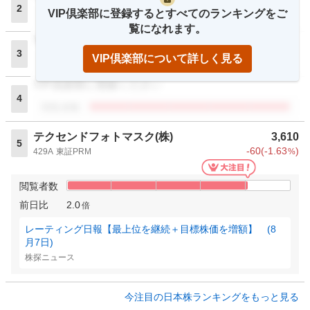
2
VIP倶楽部に登録するとすべてのランキングをご
閲覧者数
覧になれます。
VIP倶楽部に登録ください
3
VIP倶楽部について詳しく見る
閲覧者数
VIP倶楽部に登録ください
4
閲覧者数
テクセンドフォトマスク(株)
3,610
5
-60
(
-1.63
)
429A
東証PRM
%
閲覧者数
前日比
2.0
倍
レーティング日報【最上位を継続＋目標株価を増額】 (8
月7日)
株探ニュース
今注目の日本株ランキングをもっと見る