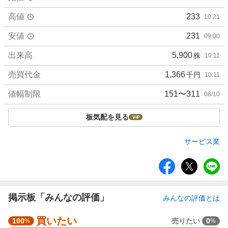
高値
233
10:21
安値
231
09:00
出来高
5,900
株
10:11
売買代金
1,366
千円
10:11
値幅制限
151〜311
08/10
板気配を見る
サービス業
シ
ェ
ア
掲示板「みんなの評価」
みんなの評価とは
買いたい
強
100
売りたい
0
%
%