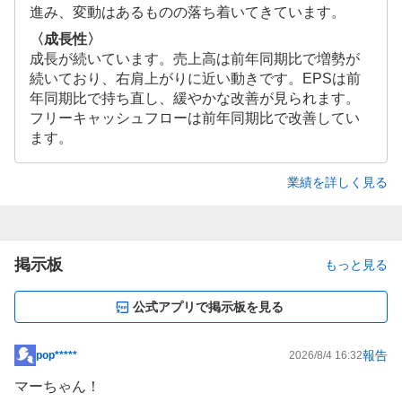
進み、変動はあるものの落ち着いてきています。
〈成長性〉
成長が続いています。売上高は前年同期比で増勢が
続いており、右肩上がりに近い動きです。EPSは前
年同期比で持ち直し、緩やかな改善が見られます。
フリーキャッシュフローは前年同期比で改善してい
ます。
業績を詳しく見る
掲示板
もっと見る
公式アプリで掲示板を見る
報告
pop*****
2026/8/4 16:32
掲
示
マーちゃん！