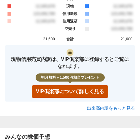
買約定
12,345,678
現物
売約定
12,345,678
買約定
123,456,789
信用新規
売約定
123,456,789
買約定
12,345,678
信用返済
売約定
12,345,678
空売り
売約定
123,456,789
21,600
合計
21,600
買約定
売約定
現物信用売買内訳は、VIP倶楽部に登録するとご覧に
なれます。
初月無料＋1,500円相当プレゼント
VIP倶楽部について詳しく見る
出来高内訳をもっと見る
みんなの株価予想