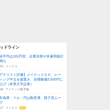
ッドライン
経平均は181円安、企業決算や米雇用統計
関心
:53
フィスコ
アナリスト評価】メイテックＧＨ、レー
ィング中立を据置き、目標株価3,500円に
上げ（米系大手証券）
:09
アイフィス株予報
京為替：ドル・円は動意薄、様子見ムー
で
:17
フィスコ