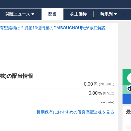
関連ニュース
配当
株主優待
時系列
の有望銘柄は？資産10億円超のDAIBOUCHOU氏が徹底解説
株)の配当情報
0.00
円
(
2013/01
)
0.00
%
(
07/12
)
---
(
--/--
)
最
長期保有におすすめの優良高配当株を見る