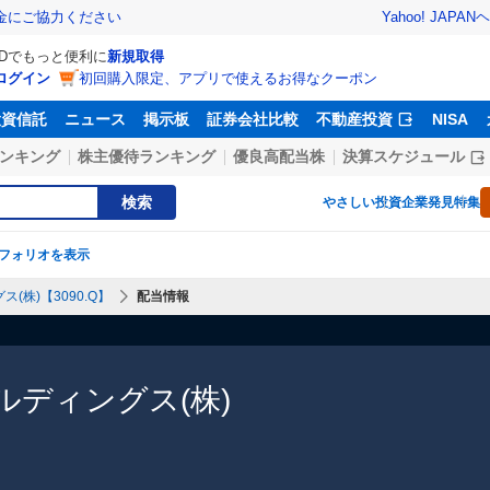
Yahoo! JAPAN
ヘ
金にご協力ください
IDでもっと便利に
新規取得
ログイン
初回購入限定、アプリで使えるお得なクーポン
投資信託
ニュース
掲示板
証券会社比較
不動産投資
NISA
ンキング
株主優待ランキング
優良高配当株
決算スケジュール
検索
やさしい投資
企業発見特集
フォリオを表示
(株)【3090.Q】
配当情報
ディングス(株)