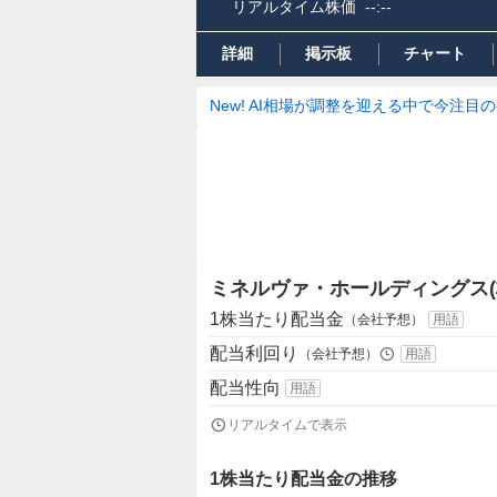
リアルタイム株価
--:--
詳細
掲示板
チャート
New! AI相場が調整を迎える中で今注目
ミネルヴァ・ホールディングス(
1株当たり配当金
（会社予想）
用語
配当利回り
（会社予想）
用語
配当性向
用語
リアルタイムで表示
1株当たり配当金の推移