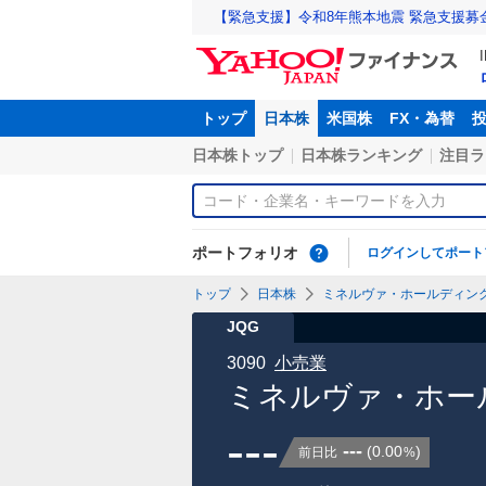
【緊急支援】令和8年熊本地震 緊急支援募
トップ
日本株
米国株
FX・為替
日本株トップ
日本株ランキング
注目ラ
ポートフォリオ
ログインしてポート
トップ
日本株
ミネルヴァ・ホールディングス
JQG
3090
小売業
ミネルヴァ・ホール
---
---
(
0.00
)
前日比
%