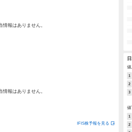
当情報はありません。
日
値
1
2
当情報はありません。
3
値
1
IFIS株予報を見る
2