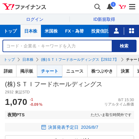
i
ログイン
ID新規取得
主
トップ
日本株
米国株
FX・為替
投資信託
ニュース
な
サ
銘
検索
ー
柄
ビ
を
トップ
日本株
(株)ＳＴＩフードホールディングス【2932.T】
チャー
ス
検
索
詳細
掲示板
チャート
ニュース
株つぶやき
決算
(株)ＳＴＩフードホールディングス
2932
東証STD
1,070
-1
8/7 15:30
リアルタイム株価
-0.09
%
夜間PTS
ただいま取引時間外です
決算発表予定日
2026/8/7