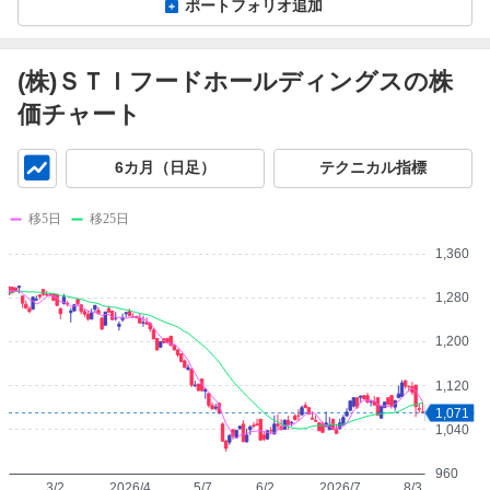
ポートフォリオ追加
(株)ＳＴＩフードホールディングスの株
価チャート
チ
6カ月（日足）
テクニカル指標
ャ
ー
移5日
移25日
ト
1,360
1,280
1,200
1,120
1,071
1,040
960
3/2
2026/4
5/7
6/2
2026/7
8/3