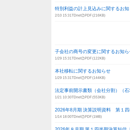
特別利益の計上見込みに関するお知
2/10 15:31
TDnet
PDF
(216KB)
子会社の商号の変更に関するお知ら
1/29 15:31
TDnet
PDF
(122KB)
本社移転に関するお知らせ
1/29 15:31
TDnet
PDF
(144KB)
法定事前開示書類（会社分割）（石
1/21 10:30
TDnet
PDF
(553KB)
2026年8月期 決算説明資料 第１
1/14 18:00
TDnet
PDF
(1MB)
2026年８月期 第１四半期決算短信