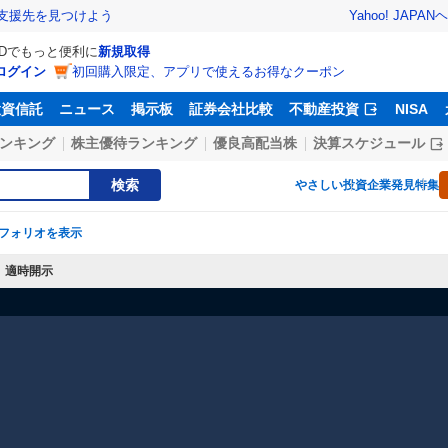
Yahoo! JAPAN
ヘ
支援先を見つけよう
IDでもっと便利に
新規取得
ログイン
初回購入限定、アプリで使えるお得なクーポン
投資信託
ニュース
掲示板
証券会社比較
不動産投資
NISA
ンキング
株主優待ランキング
優良高配当株
決算スケジュール
検索
やさしい投資
企業発見特集
フォリオを表示
適時開示