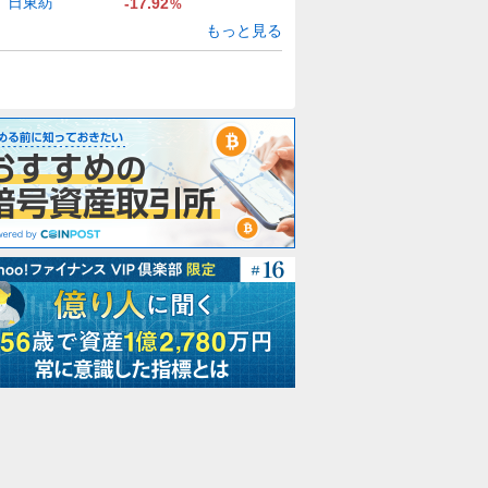
日東紡
-17.92
%
もっと見る