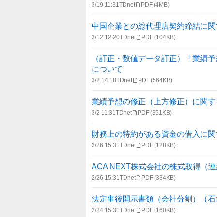
3/19 11:31
TDnet
PDF
(4MB)
中国企業との総代理店契約締結に関
3/12 12:20
TDnet
PDF
(104KB)
（訂正・数値データ訂正）「業績予
について
3/2 14:18
TDnet
PDF
(564KB)
業績予想の修正（上方修正）に関す
3/2 11:31
TDnet
PDF
(351KB)
財務上の特約がある資金の借入に関
2/26 15:31
TDnet
PDF
(128KB)
ACA NEXT株式会社の株式取得
2/26 15:31
TDnet
PDF
(334KB)
法定事後開示書類（会社分割）（石
2/24 15:31
TDnet
PDF
(160KB)