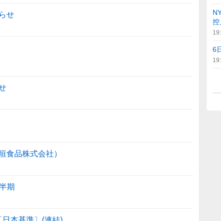
N
らせ
控
19
6
19
せ
垣食品株式会社）
四半期
〔日本基準〕(連結)