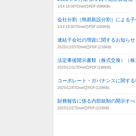
1/14 18:00
TDnet
PDF
(596KB)
会社分割（簡易新設分割）による子
1/14 18:00
TDnet
PDF
(284KB)
連結子会社の増資に関するお知らせ
2025/12/25
TDnet
PDF
(216KB)
法定事後開示書類（株式交換）（株
2025/12/11
TDnet
PDF
(190KB)
コーポレート・ガバナンスに関する報告書 
2025/12/4
TDnet
PDF
(128KB)
財務報告に係る内部統制の開示すべ
2025/12/2
TDnet
PDF
(133KB)