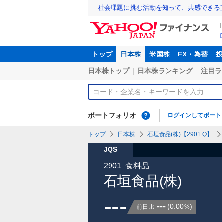
社会課題に挑む活動を知って、共感できる
トップ
日本株
米国株
FX・為替
日本株トップ
日本株ランキング
注目ラ
ポートフォリオ
ログインしてポート
トップ
日本株
石垣食品(株)【2901.Q】
JQS
2901
食料品
石垣食品(株)
---
---
(
0.00
)
前日比
%