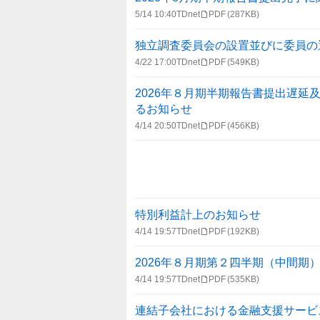
5/14 10:40
TDnet
PDF
(287KB)
独立調査委員会の設置並びに委員の
4/22 17:00
TDnet
PDF
(549KB)
2026年８月期半期報告書提出遅
るお知らせ
4/14 20:50
TDnet
PDF
(456KB)
特別利益計上のお知らせ
4/14 19:57
TDnet
PDF
(192KB)
2026年８月期第２四半期（中間期
4/14 19:57
TDnet
PDF
(535KB)
連結子会社における金融支援サービ