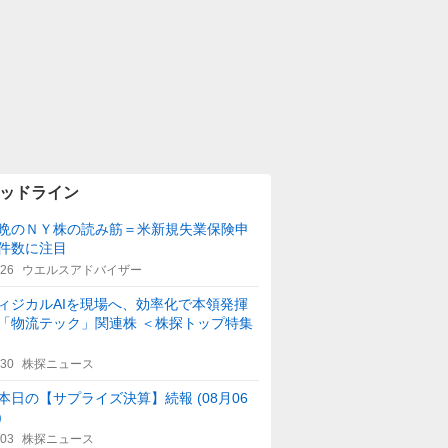
ッドライン
晩のＮＹ株の読み筋＝米新規失業保険申
件数に注目
:26
ウエルスアドバイザー
ィジカルAIを現場へ、効率化で本領発揮
「物流テック」関連株 ＜株探トップ特集
:30
株探ニュース
本日の【サプライズ決算】続報 (08月06
)
:03
株探ニュース