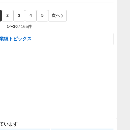
2
3
4
5
次へ
1
〜
30
/
165
件
の業績トピックス
ています