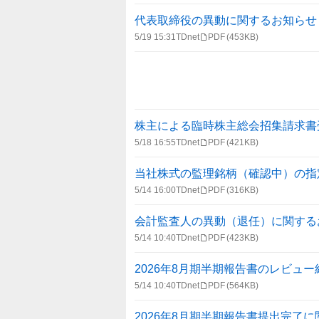
報
一
代表取締役の異動に関するお知らせ
覧
5/19 15:31
TDnet
PDF
(453KB)
株主による臨時株主総会招集請求書
5/18 16:55
TDnet
PDF
(421KB)
当社株式の監理銘柄（確認中）の指
5/14 16:00
TDnet
PDF
(316KB)
会計監査人の異動（退任）に関する
5/14 10:40
TDnet
PDF
(423KB)
2026年8月期半期報告書のレビュ
5/14 10:40
TDnet
PDF
(564KB)
2026年8月期半期報告書提出完了