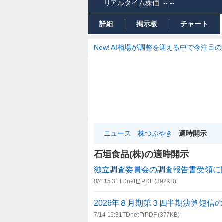
リアルタイム株価
--:--
詳細
掲示板
チャート
New! AI相場が調整を迎える中で今注目
ニュース
株つぶやき
適時開示
石垣食品(株)の適時開示
適
独立調査委員会の調査報告書受領に
時
8/4 15:31
TDnet
PDF
(392KB)
開
示
2026年８月期第３四半期決算短信
情
7/14 15:31
TDnet
PDF
(377KB)