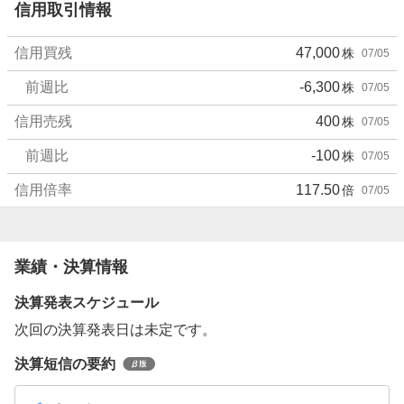
信用取引情報
信用買残
47,000
株
07/05
前週比
-6,300
株
07/05
信用売残
400
株
07/05
前週比
-100
株
07/05
信用倍率
117.50
倍
07/05
業績・決算情報
決算発表スケジュール
次回の決算発表日は未定です。
決算短信の要約