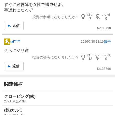
示
すぐに経営陣を女性で構成せよ。
板
手遅れになるぞ
記
はい
いいえ
投資の参考になりましたか？
7
0
事
返信
No.
33798
報告
tai*****
2026/7/28 18:19
掲
示
さらにジリ貧
板
はい
いいえ
投資の参考になりましたか？
13
0
記
返信
事
No.
33796
関連銘柄
グロービング(株)
277A
東証PRM
(株)カルラ