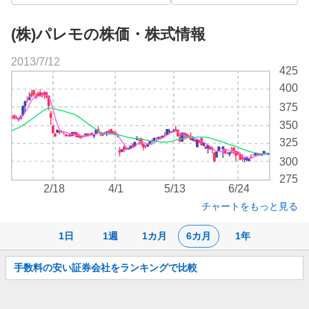
(株)パレモの株価・株式情報
2013/7/12
株
425
価
400
チ
375
ャ
ー
350
ト
325
300
275
2/18
4/1
5/13
6/24
チャートをもっと見る
1日
1週
1カ月
6カ月
1年
お
手数料の安い証券会社をランキングで比較
知
ら
せ