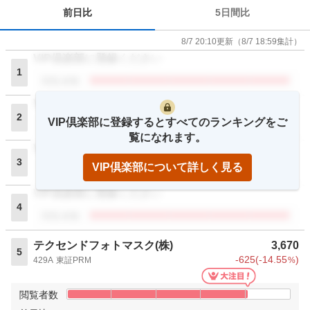
前日比
5日間比
8/7 20:10
更新
（
8/7 18:59
集計）
VIP倶楽部に登録ください
1
閲覧者数
VIP倶楽部に登録ください
2
VIP倶楽部に登録するとすべてのランキングをご
閲覧者数
覧になれます。
VIP倶楽部に登録ください
3
VIP倶楽部について詳しく見る
閲覧者数
VIP倶楽部に登録ください
4
閲覧者数
テクセンドフォトマスク(株)
3,670
5
-625
(
-14.55
)
429A
東証PRM
%
閲覧者数