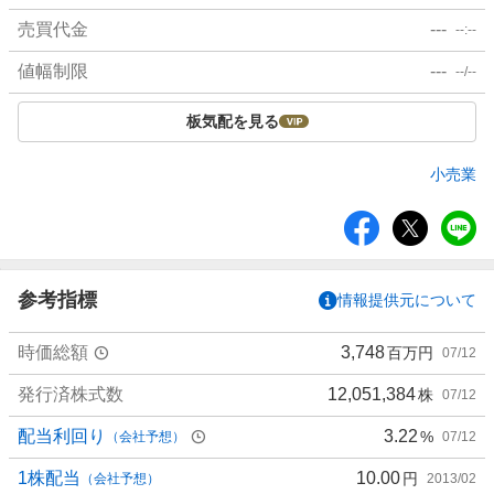
売買代金
---
--:--
値幅制限
---
--/--
板気配を見る
小売業
シ
ェ
ア
参考指標
情報提供元について
時価総額
3,748
百万円
07/12
発行済株式数
12,051,384
株
07/12
配当利回り
3.22
%
（会社予想）
07/12
1株配当
10.00
円
（会社予想）
2013/02