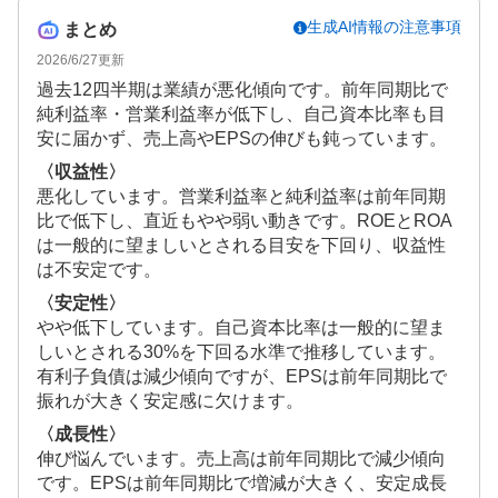
生成AI情報の注意事項
まとめ
2026/6/27
更新
過去12四半期は業績が悪化傾向です。前年同期比で
純利益率・営業利益率が低下し、自己資本比率も目
安に届かず、売上高やEPSの伸びも鈍っています。
〈収益性〉
悪化しています。営業利益率と純利益率は前年同期
比で低下し、直近もやや弱い動きです。ROEとROA
は一般的に望ましいとされる目安を下回り、収益性
は不安定です。
〈安定性〉
やや低下しています。自己資本比率は一般的に望ま
しいとされる30%を下回る水準で推移しています。
有利子負債は減少傾向ですが、EPSは前年同期比で
振れが大きく安定感に欠けます。
〈成長性〉
伸び悩んでいます。売上高は前年同期比で減少傾向
です。EPSは前年同期比で増減が大きく、安定成長