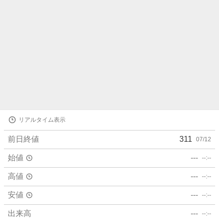
株
リアルタイム表示
価
詳
前日終値
311
07/12
細
値
始値
---
--:--
高値
---
--:--
安値
---
--:--
出来高
---
--:--