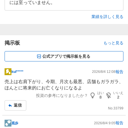
には至っていません。
業績を詳しく見る
掲示板
もっと見る
公式アプリで掲示板を見る
報告
kul*****
2026/8/4 12:08
掲
示
売上は右肩下がり、今期、月次も最悪、店舗もガラガラ、
板
ほんとに将来的にお亡くなりになるよ
記
はい
いいえ
投資の参考になりましたか？
8
2
事
返信
No.
33799
報告
底歩
2026/8/4 9:05
掲