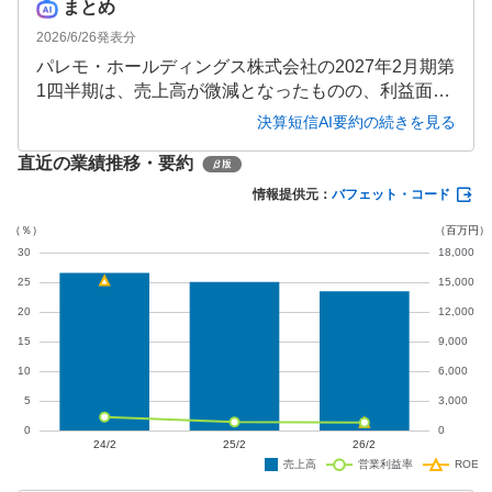
まとめ
2026/6/26
発表分
パレモ・ホールディングス株式会社の2027年2月期第
1四半期は、売上高が微減となったものの、利益面で
は黒字転換を果たしました。既存店売上高前年比10
決算短信AI要約の続きを見る
1.2％と堅調な推移を見せ、通期予想も増収増益を見
直近の業績推移・要約
込んでいます。一方で、普通株式の配当は見送られ
ており、財務体質の改善が継続課題となっていま
情報提供元：
バフェット・コード
す。