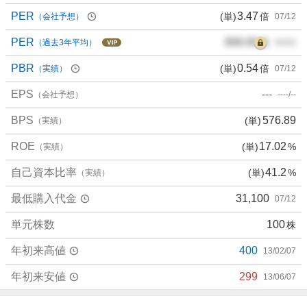
PER
3.47
(単)
倍
（会社予想）
07/12
PER
000.00
倍
（過去3年平均）
00/00
PBR
0.54
(単)
倍
（実績）
07/12
EPS
---
（会社予想）
----/--
BPS
576.89
(単)
（実績）
ROE
17.02
(単)
%
（実績）
自己資本比率
41.2
(単)
%
（実績）
最低購入代金
31,100
07/12
単元株数
100
株
年初来高値
400
13/02/07
年初来安値
299
13/06/07