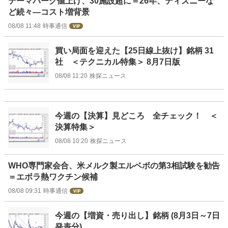
テーマパーク値上げ、30施設超に＝26年、ディズニーな
ど続々―コスト増背景
08/08 11:48
時事通信
買い局面を迎えた【25日線上抜け】銘柄 31
社 ＜テクニカル特集＞ 8月7日版
08/08 11:20
株探ニュース
今週の【決算】見どころ 全チェック！ ＜
決算特集＞
08/08 10:20
株探ニュース
WHO専門家会合、米メルク製エルベボの第3相試験を勧告
＝エボラ熱ワクチン候補
08/08 09:31
時事通信
今週の【増資・売り出し】銘柄 (8月3日～7日
発表分)