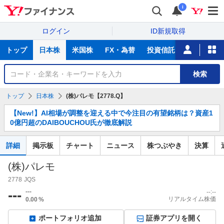
i
ログイン
ID新規取得
主
トップ
日本株
米国株
FX・為替
投資信託
ニュース
な
サ
銘
検索
ー
柄
ビ
を
トップ
日本株
(株)パレモ【2778.Q】
ス
検
お
索
【New!】AI相場が調整を迎える中で今注目の有望銘柄は？資産1
知
0億円超のDAIBOUCHOU氏が徹底解説
ら
せ
詳細
掲示板
チャート
ニュース
株つぶやき
決算
(株)パレモ
2778
JQS
---
---
--:--
リアルタイム株価
0.00
%
ポートフォリオ追加
証券アプリを開く