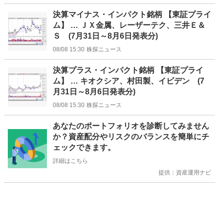
決算マイナス・インパクト銘柄 【東証プライ
ム】 … ＪＸ金属、レーザーテク、三井Ｅ＆
Ｓ (7月31日～8月6日発表分)
08/08 15:30
株探ニュース
決算プラス・インパクト銘柄 【東証プライ
ム】 … キオクシア、村田製、イビデン (7
月31日～8月6日発表分)
08/08 15:30
株探ニュース
お
あなたのポートフォリオを診断してみません
知
か？資産配分やリスクのバランスを簡単にチ
ら
ェックできます。
せ
詳細はこちら
提供：資産運用ナビ