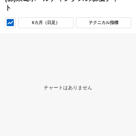
ト
チ
6カ月（日足）
テクニカル指標
ャ
ー
ト
チャートはありません