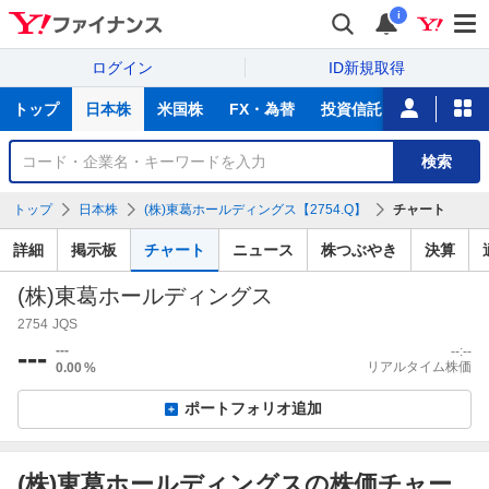
i
ログイン
ID新規取得
主
トップ
日本株
米国株
FX・為替
投資信託
ニュース
な
サ
銘
検索
ー
柄
ビ
を
トップ
日本株
(株)東葛ホールディングス【2754.Q】
チャート
ス
検
索
詳細
掲示板
チャート
ニュース
株つぶやき
決算
(株)東葛ホールディングス
2754
JQS
---
---
--:--
リアルタイム株価
0.00
%
ポートフォリオ追加
(株)東葛ホールディングスの株価チャー