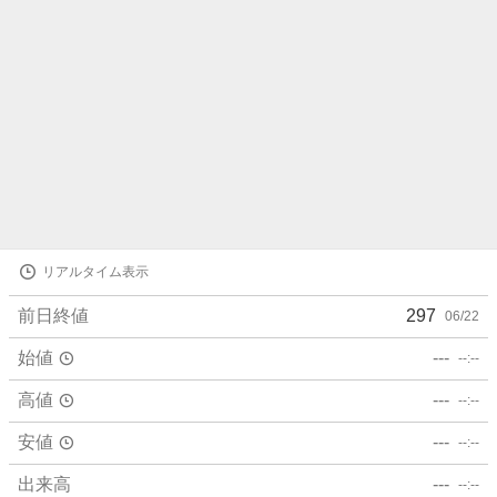
株
リアルタイム表示
価
詳
前日終値
297
06/22
細
値
始値
---
--:--
高値
---
--:--
安値
---
--:--
出来高
---
--:--