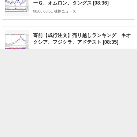
ーＧ、オムロン、タングス [08:36]
08/06 08:51
株探ニュース
寄前【成行注文】売り越しランキング キオ
クシア、フジクラ、アドテスト [08:35]
08/06 08:51
株探ニュース
寄前【板状況】＜材料株＞動向 【買いトッ
プ】タングス 【売りトップ】タツモ [08:3
5]
08/06 08:50
株探ニュース
【本日のおすすめ銘柄】太陽誘電、27年3月期業績予想を
上方修正
08/06 08:50
フィスコ
【本日のおすすめ銘柄】フィーチャ、26年6月期営業損益
は黒字転換の見込み