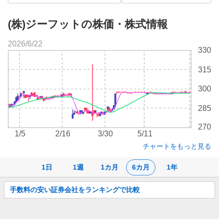
(株)ジーフットの株価・株式情報
2026/6/22
株
330
価
チ
315
ャ
ー
300
ト
285
270
1/5
2/16
3/30
5/11
チャートをもっと見る
1日
1週
1カ月
6カ月
1年
お
手数料の安い証券会社をランキングで比較
知
ら
せ