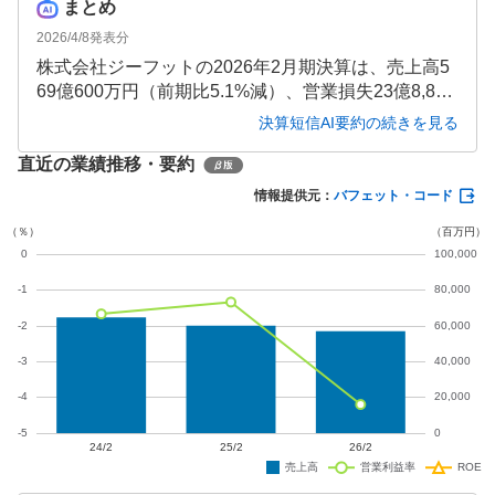
まとめ
2026/4/8
発表分
株式会社ジーフットの2026年2月期決算は、売上高5
69億600万円（前期比5.1%減）、営業損失23億8,800
万円と業績が悪化しました。不採算店舗の閉鎖や消
決算短信AI要約の続きを見る
費者の節約志向の影響を受け、売上総利益率が1.3ポ
直近の業績推移・要約
イント低下したことが主因です。短期借入金の増加
により財務体質が悪化し、自己資本比率は△7.3%と
情報提供元：
バフェット・コード
なりました。