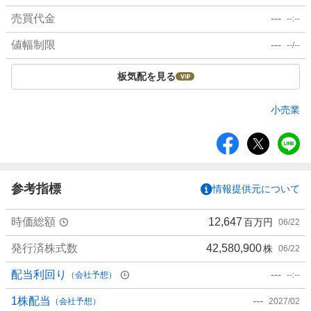
売買代金
---
--:--
値幅制限
---
--/--
板気配を見る
小売業
シ
ェ
ア
参考指標
情報提供元について
時価総額
12,647
百万円
06/22
発行済株式数
42,580,900
株
06/22
配当利回り
---
（会社予想）
--:--
1株配当
---
（会社予想）
2027/02