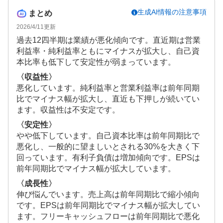
生成AI情報の注意事項
まとめ
2026/4/11
更新
過去12四半期は業績が悪化傾向です。直近期は営業
利益率・純利益率ともにマイナスが拡大し、自己資
本比率も低下して安定性が弱まっています。
〈収益性〉
悪化しています。純利益率と営業利益率は前年同期
比でマイナス幅が拡大し、直近も下押しが続いてい
ます。収益性は不安定です。
〈安定性〉
やや低下しています。自己資本比率は前年同期比で
悪化し、一般的に望ましいとされる30%を大きく下
回っています。有利子負債は増加傾向です。EPSは
前年同期比でマイナス幅が拡大しています。
〈成長性〉
伸び悩んでいます。売上高は前年同期比で縮小傾向
です。EPSは前年同期比でマイナス幅が拡大してい
ます。フリーキャッシュフローは前年同期比で悪化