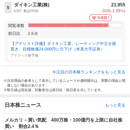
ダイキン工業(株)
21,955
5
-310
(
-1.39
)
6367
東証PRM
%
閲覧者数
前日比
2.6
倍
【アナリスト評価】ダイキン工業、レーティング中立を据
置き、目標株価24,000円に引下げ（米系大手証券）
アイフィス株予報
今注目の日本株ランキングをもっと見る
注目理由の参考として表示しているニュースや適時開示は、実際の理由と関
連しない場合があります。
取引値は現在値、対象差分は前日比・前日差を示しています。
日本株ニュース
もっと見る
メルカリ－買い気配 400万株・100億円を上限に自社株
買い 割合2.4％