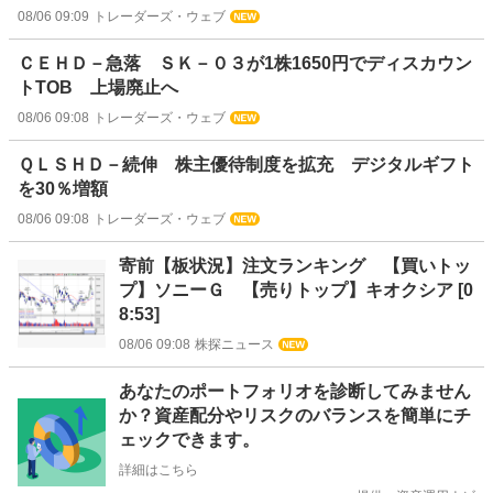
08/06 09:09
トレーダーズ・ウェブ
ＣＥＨＤ－急落 ＳＫ－０３が1株1650円でディスカウン
トTOB 上場廃止へ
08/06 09:08
トレーダーズ・ウェブ
ＱＬＳＨＤ－続伸 株主優待制度を拡充 デジタルギフト
を30％増額
08/06 09:08
トレーダーズ・ウェブ
寄前【板状況】注文ランキング 【買いトッ
プ】ソニーＧ 【売りトップ】キオクシア [0
8:53]
08/06 09:08
株探ニュース
お
あなたのポートフォリオを診断してみません
知
か？資産配分やリスクのバランスを簡単にチ
ら
ェックできます。
せ
詳細はこちら