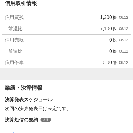
信用取引情報
信用買残
1,300
株
06/12
前週比
-7,100
株
06/12
信用売残
0
株
06/12
前週比
0
株
06/12
信用倍率
0.00
倍
06/12
業績・決算情報
決算発表スケジュール
次回の決算発表日は未定です。
決算短信の要約