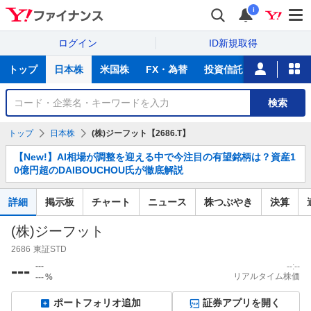
i
ログイン
ID新規取得
主
トップ
日本株
米国株
FX・為替
投資信託
ニュース
な
サ
銘
検索
ー
柄
ビ
を
トップ
日本株
(株)ジーフット【2686.T】
ス
検
お
索
【New!】AI相場が調整を迎える中で今注目の有望銘柄は？資産1
知
0億円超のDAIBOUCHOU氏が徹底解説
ら
せ
詳細
掲示板
チャート
ニュース
株つぶやき
決算
(株)ジーフット
2686
東証STD
---
---
--:--
リアルタイム株価
---
%
ポートフォリオ追加
証券アプリを開く