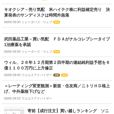
キオクシア－売り気配 米ハイテク株に利益確定売り 決
算発表のサンディスクは時間外急落
08/06 09:00
トレーダーズ・ウェブ
武田薬品工業－買い気配 ＦＤＡがナルコレプシータイプ
1治療薬を承認
08/06 09:00
トレーダーズ・ウェブ
ウィル、２６年１２月期第２四半期の連結純利益予想を６
億１１００万円に上方修正
08/06 09:00
ウエルスアドバイザー
＜レーティング変更観測＞新規・住友商／ニトリＨＤ格上
げ、中外薬格下げなど
08/06 08:53
ウエルスアドバイザー
寄前【成行注文】買い越しランキング ソニ