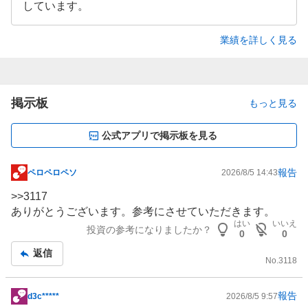
しています。
業績を詳しく見る
掲示板
もっと見る
公式アプリで掲示板を見る
報告
ペロペロペソ
2026/8/5 14:43
掲
示
>>
3117
板
ありがとうございます。参考にさせていただきます。
記
はい
いいえ
投資の参考になりましたか？
0
0
事
返信
No.
3118
報告
d3c*****
2026/8/5 9:57
掲