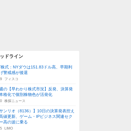
ッドライン
Y株式：NYダウは151.83ドル高、早期利
げ警戒感が後退
29
フィスコ
週の【早わかり株式市況】反発、決算発
本格化で個別株物色が活発化
40
株探ニュース
サンリオ（8136）】10日の決算発表控え
高値更新、ゲーム・IPビジネス関連セク
ー高の波に乗る
45
LIMO