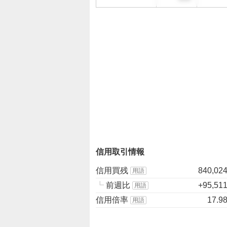
見
3
3
.
3
3
%
、
売
り
た
い
0
信用取引情報
%
、
信用買残
840,02
用語
強
┗
前週比
+95,51
く
用語
売
信用倍率
17.9
用語
り
た