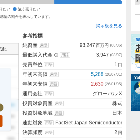
3
りたい
強く売りたい
た感情の割合を表示しています。
掲示板を見る
参考指標
純資産
93,247
百万円
用語
(
08/06
)
気配
最低購入代金
3,947
用語
(
08/07
)
売買単位
1
口
用語
年初来高値
5,288
用語
(
26/07/01
)
年初来安値
2,630
用語
(
26/01/05
)
運用会社
グローバル X
用語
投資対象資産
株式
用語
999
投資対象地域
日本
用語
999
連動対象
FactSet Japan Semiconductor
用語
999
決算頻度
2
回
用語
999