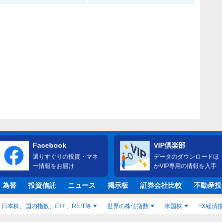
Facebook
VIP倶楽部
選りすぐりの投資・マネ
データのダウンロードほ
ー情報をお届け
かVIP専用の情報を入手
・為替
投資信託
ニュース
掲示板
証券会社比較
不動産投
日本株、国内指数、ETF、REIT等
世界の株価指数
米国株
FX経済