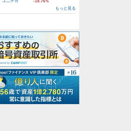
ユニチカ
-18.76
%
もっと見る