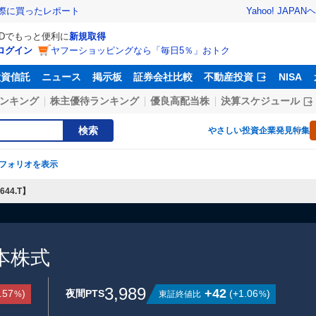
Yahoo! JAPAN
ヘ
実際に買ったレポート
IDでもっと便利に
新規取得
ログイン
ヤフーショッピングなら「毎日5％」おトク
投資信託
ニュース
掲示板
証券会社比較
不動産投資
NISA
ンキング
株主優待ランキング
優良高配当株
決算スケジュール
検索
やさしい投資
企業発見特集
フォリオを表示
44.T】
本株式
3,989
+42
.57
)
夜間PTS
(
+1.06
)
東証終値比
%
%