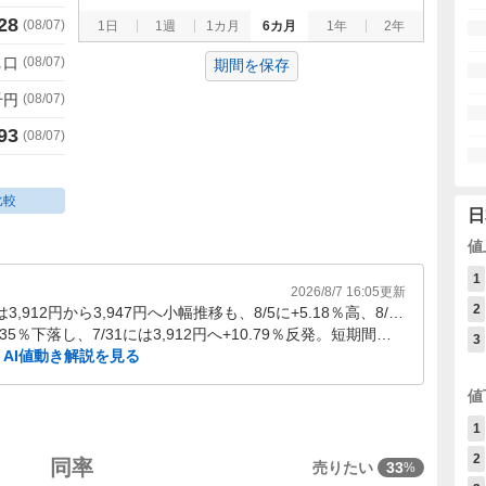
28
(
08/07
)
1日
1週
1カ月
6カ月
1年
2年
2
口
(
08/07
)
期間を保存
千円
(
08/07
)
93
(
08/07
)
比較
日
値
1
2026/8/7 16:05
更新
2
7/31〜8/7にかけ株価は3,912円から3,947円へ小幅推移も、8/5に+5.18％高、8/7に-3.57％安と日々の振れが大きい。直近5営業日は上げ下げが交錯し、方向感より値幅の大きさが目立つ局面。
7/29に3,469円まで-8.35％下落し、7/31には3,912円へ+10.79％反発。短期間で大幅安と急反発が連続し、足元の値動きの粗さが続いている。
3
AI値動き解説を見る
値
1
2
同率
売りたい
33
%