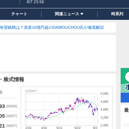
8/7 23:56
チャート
関連ニュース
時系列
の有望銘柄は？資産10億円超のDAIBOUCHOU氏が徹底解説
価・株式情報
2026/8/7
S
5,600
4,800
93
(
08/06
)
4,000
最
05
(
08/07
)
3,200
21
2,400
(
08/07
)
2/16
3/30
5/11
6/22
8/3