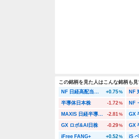
い
3
3
.
3
3
%
この銘柄を見た人はこんな銘柄も見
NF 日経高配当株50
+0.75
NF
%
半導体日本株
-1.72
NF
%
MAXIS 日経半導体株
-2.81
GX
%
GX ロボ&AI日株
-0.29
GX
%
iFree FANG+
+0.52
iS 
%