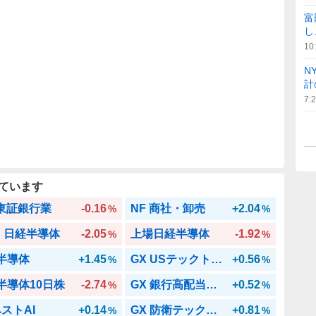
富
し
10
N
計
7:
ています
 東証銀行業
-0.16
NF 商社・卸売
+2.04
%
%
・日経半導体
-2.05
上場日経半導体
-1.92
%
%
 半導体
+1.45
GX USテックトップ20
+0.56
%
%
 半導体10日株
-2.74
GX 銀行高配当日本株
+0.52
%
%
ベストAI
+0.14
GX 防衛テック日本株
+0.81
%
%