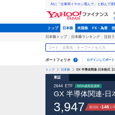
AIに「仕事用イヤホン選んで」と頼んで
トップ
日本株
米国株
FX・為替
日本株トップ
日本株ランキング
注目ラ
ポートフォリオ
ログインしてポート
トップ
日本株
GX 半導体関連-日本株式【26
東証
2644
ETF
NISA成長投資枠
GX 半導体関連-日
3,947
-146
(
-3
前日比