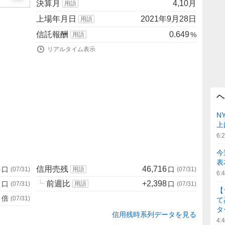
決算月
4,10月
用語
上場年月日
2021年9月28日
用語
信託報酬
0.649
%
用語
リアルタイム表示
ヘ
N
上
6:
今
表
4
信用売残
46,716
口
口
(
07/31
)
用語
(
07/31
)
6:
1
┗
前週比
+2,398
口
口
(
07/31
)
用語
(
07/31
)
【
8
倍
(
07/31
)
て
タ
信用残時系列データを見る
4: