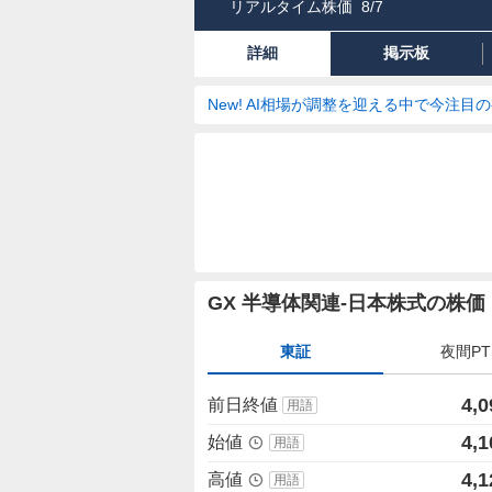
リアルタイム株価
8/7
詳細
掲示板
New! AI相場が調整を迎える中で今注目
株
GX 半導体関連-日本株式の株
価
詳
東証
夜間PT
細
値
4,0
前日終値
用語
4,1
始値
用語
4,1
高値
用語