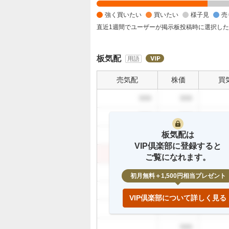
く
買
強く買いたい
買いたい
様子見
売
い
直近1週間でユーザーが掲示板投稿時に選択し
た
い
3
板気配
用語
3
.
売気配
株価
買
3
999
999
3
%
999
999
、
板気配は
買
999
999
VIP倶楽部に登録すると
い
999
999
ご覧になれます。
た
い
999
初月無料＋1,500円相当プレゼント
0
999
%
VIP倶楽部について詳しく見る
、
999
様
子
999