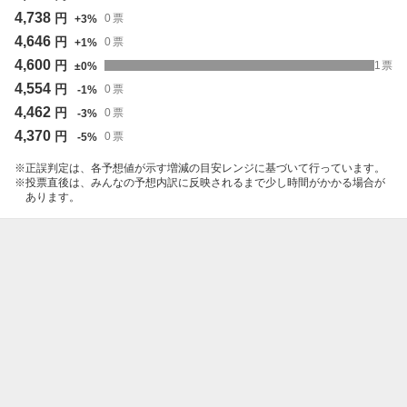
4,738
円
0
票
+
3
%
4,646
円
0
票
+
1
%
4,600
円
1
票
±
0
%
4,554
円
0
票
-
1
%
4,462
円
0
票
-
3
%
4,370
円
0
票
-
5
%
正誤判定は、各予想値が示す増減の目安レンジに基づいて行っています。
投票直後は、みんなの予想内訳に反映されるまで少し時間がかかる場合が
あります。