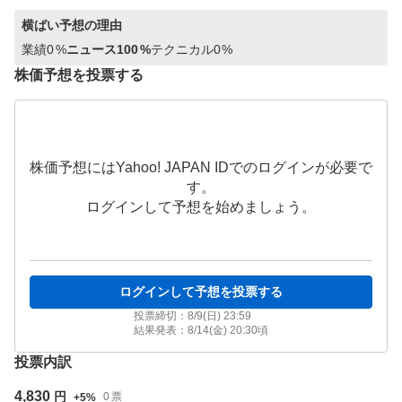
横ばい
予想の理由
業績
0
%
ニュース
100
%
テクニカル
0
%
株価予想を投票する
株価予想にはYahoo! JAPAN IDでのログインが必要で
す。
ログインして予想を始めましょう。
ログインして予想を投票する
投票締切：
8/9(日) 23:59
結果発表：
8/14(金) 20:30
頃
投票内訳
4,830
円
0
票
+
5
%