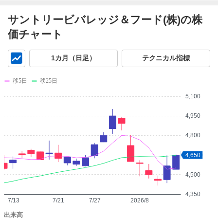
サントリービバレッジ＆フード(株)の株
価チャート
チ
1カ月（日足）
テクニカル指標
ャ
ー
移5日
移25日
ト
5,100
4,950
4,800
4,650
4,650
4,500
4,350
7/13
7/21
7/27
2026/8
出来高