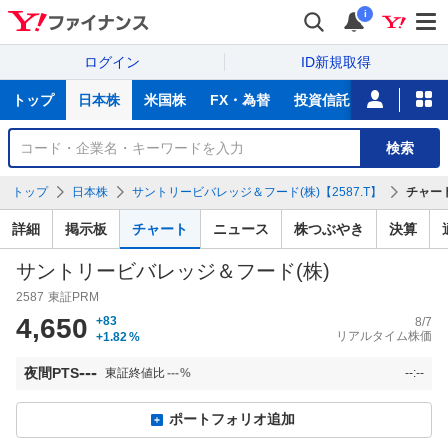
i
ログイン
ID新規取得
主
トップ
日本株
米国株
FX・為替
投資信託
ニュース
な
サ
銘
検索
ー
柄
ビ
を
トップ
日本株
サントリービバレッジ＆フード(株)【2587.T】
チャー
ス
検
索
詳細
掲示板
チャート
ニュース
株つぶやき
決算
サントリービバレッジ＆フード(株)
2587
東証PRM
4,650
+83
8/7
リアルタイム株価
+1.82
%
---
夜間PTS
東証終値比
---
%
--:--
ポートフォリオ追加