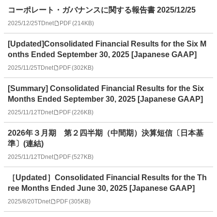
コーポレート・ガバナンスに関する報告書 2025/12/25
2025/12/25
TDnet
PDF
(
214KB
)
[Updated]Consolidated Financial Results for the Six M
onths Ended September 30, 2025 [Japanese GAAP]
2025/11/25
TDnet
PDF
(
302KB
)
[Summary] Consolidated Financial Results for the Six
Months Ended September 30, 2025 [Japanese GAAP]
2025/11/12
TDnet
PDF
(
226KB
)
2026年３月期 第２四半期（中間期）決算短信〔日本基
準〕(連結)
2025/11/12
TDnet
PDF
(
527KB
)
［Updated］Consolidated Financial Results for the Th
ree Months Ended June 30, 2025 [Japanese GAAP]
2025/8/20
TDnet
PDF
(
305KB
)