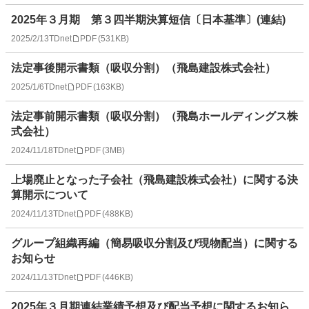
2025年３月期 第３四半期決算短信〔日本基準〕(連結)
2025/2/13
TDnet
PDF
(
531KB
)
法定事後開示書類（吸収分割）（飛島建設株式会社）
2025/1/6
TDnet
PDF
(
163KB
)
法定事前開示書類（吸収分割）（飛島ホールディングス株
式会社）
2024/11/18
TDnet
PDF
(
3MB
)
上場廃止となった子会社（飛島建設株式会社）に関する決
算開示について
2024/11/13
TDnet
PDF
(
488KB
)
グループ組織再編（簡易吸収分割及び現物配当）に関する
お知らせ
2024/11/13
TDnet
PDF
(
446KB
)
2025年３月期連結業績予想及び配当予想に関するお知ら