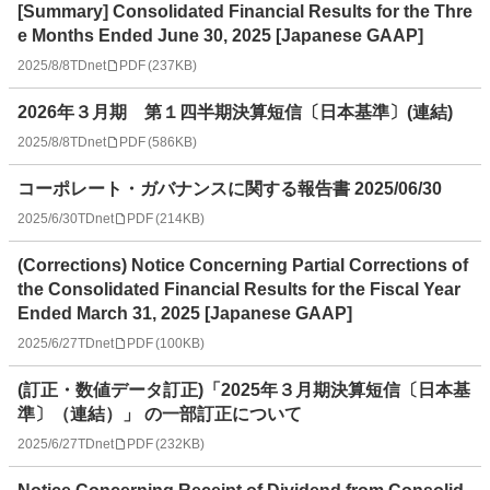
[Summary] Consolidated Financial Results for the Thre
e Months Ended June 30, 2025 [Japanese GAAP]
2025/8/8
TDnet
PDF
(
237KB
)
2026年３月期 第１四半期決算短信〔日本基準〕(連結)
2025/8/8
TDnet
PDF
(
586KB
)
コーポレート・ガバナンスに関する報告書 2025/06/30
2025/6/30
TDnet
PDF
(
214KB
)
(Corrections) Notice Concerning Partial Corrections of
the Consolidated Financial Results for the Fiscal Year
Ended March 31, 2025 [Japanese GAAP]
2025/6/27
TDnet
PDF
(
100KB
)
(訂正・数値データ訂正)「2025年３月期決算短信〔日本基
準〕（連結）」 の一部訂正について
2025/6/27
TDnet
PDF
(
232KB
)