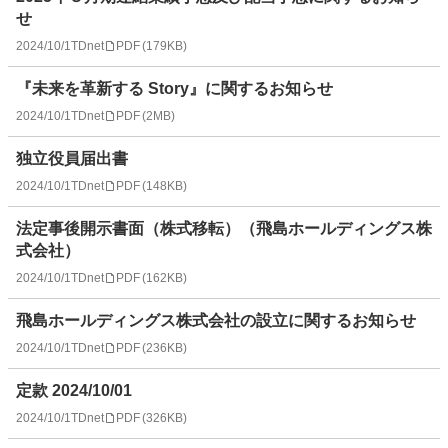
せ
2024/10/1
TDnet
PDF
(
179KB
)
『未来を革新する Story』に関するお知らせ
2024/10/1
TDnet
PDF
(
2MB
)
独立役員届出書
2024/10/1
TDnet
PDF
(
148KB
)
法定事後開示書面（株式移転）（飛島ホールディングス株
式会社）
2024/10/1
TDnet
PDF
(
162KB
)
飛島ホールディングス株式会社の設立に関するお知らせ
2024/10/1
TDnet
PDF
(
236KB
)
定款 2024/10/01
2024/10/1
TDnet
PDF
(
326KB
)