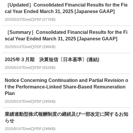
［Updated］Consolidated Financial Results for the Fis
cal Year Ended March 31, 2025 [Japanese GAAP]
2025/5/23
TDnet
PDF
(
577KB
)
［Summary］Consolidated Financial Results for the Fi
scal Year Ended March 31, 2025 [Japanese GAAP]
2025/5/14
TDnet
PDF
(
296KB
)
2025年３月期 決算短信〔日本基準〕(連結)
2025/5/14
TDnet
PDF
(
932KB
)
Notice Concerning Continuation and Partial Revision o
f the Performance-Linked Share-Based Remuneration
Plan
2025/5/14
TDnet
PDF
(
295KB
)
業績連動型株式報酬制度の継続及び一部改定に関するお知
らせ
2025/5/14
TDnet
PDF
(
246KB
)