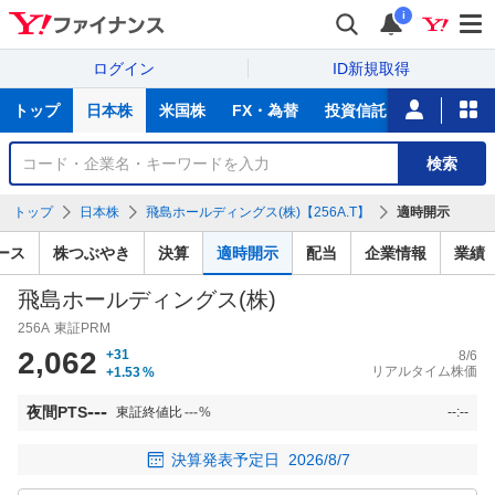
i
ログイン
ID新規取得
主
トップ
日本株
米国株
FX・為替
投資信託
ニュース
な
サ
銘
検索
ー
柄
ビ
を
トップ
日本株
飛島ホールディングス(株)【256A.T】
適時開示
ス
検
索
ース
株つぶやき
決算
適時開示
配当
企業情報
業績
飛島ホールディングス(株)
256A
東証PRM
2,062
+31
8/6
リアルタイム株価
+1.53
%
---
夜間PTS
東証終値比
---
%
--:--
決算発表予定日
2026/8/7