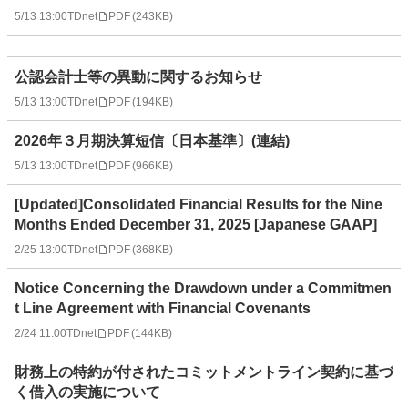
5/13 13:00
TDnet
PDF
(
243KB
)
公認会計士等の異動に関するお知らせ
5/13 13:00
TDnet
PDF
(
194KB
)
2026年３月期決算短信〔日本基準〕(連結)
5/13 13:00
TDnet
PDF
(
966KB
)
[Updated]Consolidated Financial Results for the Nine
Months Ended December 31, 2025 [Japanese GAAP]
2/25 13:00
TDnet
PDF
(
368KB
)
Notice Concerning the Drawdown under a Commitmen
t Line Agreement with Financial Covenants
2/24 11:00
TDnet
PDF
(
144KB
)
財務上の特約が付されたコミットメントライン契約に基づ
く借入の実施について