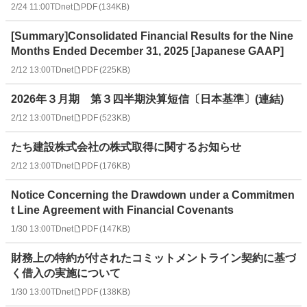
2/24 11:00
TDnet
PDF
(
134KB
)
[Summary]Consolidated Financial Results for the Nine
Months Ended December 31, 2025 [Japanese GAAP]
2/12 13:00
TDnet
PDF
(
225KB
)
2026年３月期 第３四半期決算短信〔日本基準〕(連結)
2/12 13:00
TDnet
PDF
(
523KB
)
たち建設株式会社の株式取得に関するお知らせ
2/12 13:00
TDnet
PDF
(
176KB
)
Notice Concerning the Drawdown under a Commitmen
t Line Agreement with Financial Covenants
1/30 13:00
TDnet
PDF
(
147KB
)
財務上の特約が付されたコミットメントライン契約に基づ
く借入の実施について
1/30 13:00
TDnet
PDF
(
138KB
)