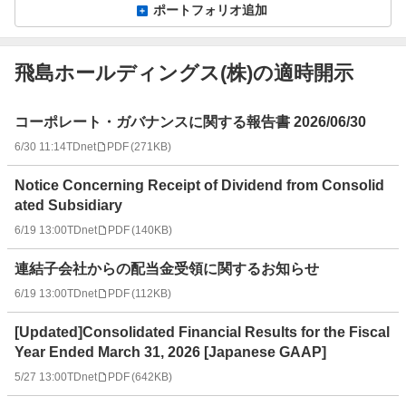
ポートフォリオ追加
飛島ホールディングス(株)の適時開示
適
コーポレート・ガバナンスに関する報告書 2026/06/30
時
6/30 11:14
TDnet
PDF
(
271KB
)
開
示
Notice Concerning Receipt of Dividend from Consolid
情
ated Subsidiary
報
一
6/19 13:00
TDnet
PDF
(
140KB
)
覧
連結子会社からの配当金受領に関するお知らせ
6/19 13:00
TDnet
PDF
(
112KB
)
[Updated]Consolidated Financial Results for the Fiscal
Year Ended March 31, 2026 [Japanese GAAP]
5/27 13:00
TDnet
PDF
(
642KB
)