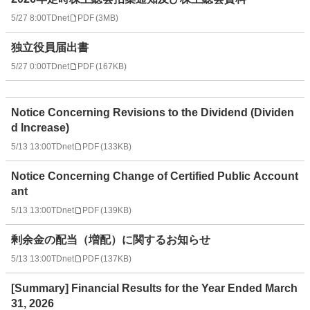
5/27 8:00
TDnet
PDF
(
3MB
)
独立役員届出書
5/27 0:00
TDnet
PDF
(
167KB
)
Notice Concerning Revisions to the Dividend (Dividen
d Increase)
5/13 13:00
TDnet
PDF
(
133KB
)
Notice Concerning Change of Certified Public Account
ant
5/13 13:00
TDnet
PDF
(
139KB
)
剰余金の配当（増配）に関するお知らせ
5/13 13:00
TDnet
PDF
(
137KB
)
[Summary] Financial Results for the Year Ended March
31, 2026