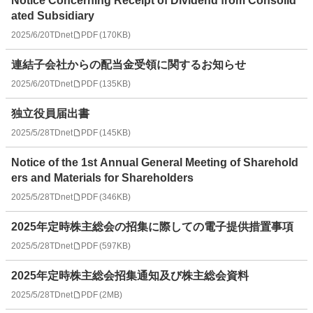
Notice Concerning Receipt of Dividend from Consolid
ated Subsidiary
2025/6/20
TDnet
PDF
(
170KB
)
連結子会社からの配当金受領に関するお知らせ
2025/6/20
TDnet
PDF
(
135KB
)
独立役員届出書
2025/5/28
TDnet
PDF
(
145KB
)
Notice of the 1st Annual General Meeting of Sharehold
ers and Materials for Shareholders
2025/5/28
TDnet
PDF
(
346KB
)
2025年定時株主総会の招集に際しての電子提供措置事項
2025/5/28
TDnet
PDF
(
597KB
)
2025年定時株主総会招集通知及び株主総会資料
2025/5/28
TDnet
PDF
(
2MB
)