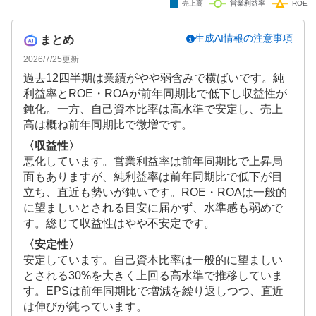
生成AI情報の注意事項
まとめ
2026/7/25
更新
過去12四半期は業績がやや弱含みで横ばいです。純
利益率とROE・ROAが前年同期比で低下し収益性が
鈍化。一方、自己資本比率は高水準で安定し、売上
高は概ね前年同期比で微増です。
〈収益性〉
悪化しています。営業利益率は前年同期比で上昇局
面もありますが、純利益率は前年同期比で低下が目
立ち、直近も勢いが鈍いです。ROE・ROAは一般的
に望ましいとされる目安に届かず、水準感も弱めで
す。総じて収益性はやや不安定です。
〈安定性〉
安定しています。自己資本比率は一般的に望ましい
とされる30%を大きく上回る高水準で推移していま
す。EPSは前年同期比で増減を繰り返しつつ、直近
は伸びが鈍っています。