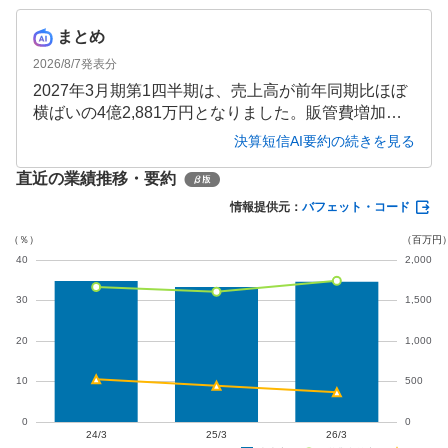
まとめ
2026/8/7
発表分
2027年3月期第1四半期は、売上高が前年同期比ほぼ
横ばいの4億2,881万円となりました。販管費増加に
より営業利益は同4.9%減となったものの、為替差益
決算短信AI要約の続きを見る
や配当金増加で経常利益は同3.1%増、税効果の恩恵
直近の業績推移・要約
もあり最終利益は同19.7%増の1億3,841万円と大幅増
益を達成しました。
情報提供元：
バフェット・コード