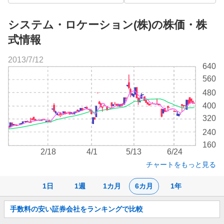
システム・ロケーション(株)の株価・株
式情報
2013/7/12
株
640
価
560
チ
480
ャ
ー
400
ト
320
240
160
2/18
4/1
5/13
6/24
チャートをもっと見る
1日
1週
1カ月
6カ月
1年
お
手数料の安い証券会社をランキングで比較
知