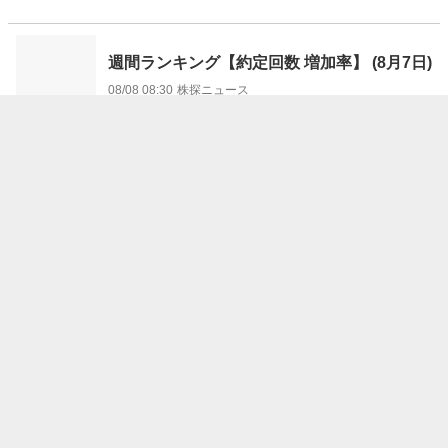
週間ランキング【約定回数 増加率】 (8月7日)
08/08 08:30
株探ニュース
前日に動いた銘柄 part2レーザーテック、TOWA、日本タ
ングステンなど
08/08 07:32
フィスコ
前日に動いた銘柄 part1フジクラ、三菱マテリアル、ロー
ト製薬など
08/08 07:15
フィスコ
“注目株”はリターン・リバーサルで狙え！（8/8号）【東
証グロース】
08/08 07:07
フィスコ