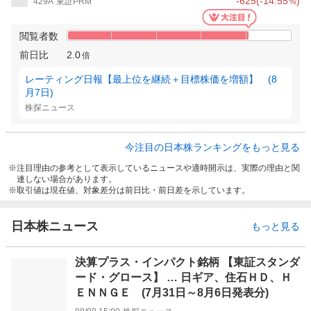
-625
(
-14.55
)
429A
東証PRM
%
閲覧者数
前日比
2.0
倍
レーティング日報【最上位を継続＋目標株価を増額】 (8
月7日)
株探ニュース
今注目の日本株ランキングをもっと見る
注目理由の参考として表示しているニュースや適時開示は、実際の理由と関
連しない場合があります。
取引値は現在値、対象差分は前日比・前日差を示しています。
日本株ニュース
もっと見る
決算プラス・インパクト銘柄 【東証スタンダ
ード・グロース】 … 日ギア、住石ＨＤ、Ｈ
ＥＮＮＧＥ (7月31日～8月6日発表分)