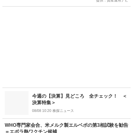
提供：資産運用ナビ
今週の【決算】見どころ 全チェック！ ＜
決算特集＞
08/08 10:20
株探ニュース
WHO専門家会合、米メルク製エルベボの第3相試験を勧告
＝エボラ熱ワクチン候補