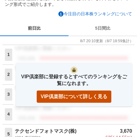
ング形式でご紹介します。
今注目の日本株ランキングについて
前日比
5日間比
8/7 20:10
更新
（
8/7 18:59
集計）
VIP倶楽部に登録ください
1
閲覧者数
VIP倶楽部に登録ください
2
VIP倶楽部に登録するとすべてのランキングをご
閲覧者数
覧になれます。
VIP倶楽部に登録ください
3
VIP倶楽部について詳しく見る
閲覧者数
VIP倶楽部に登録ください
4
閲覧者数
テクセンドフォトマスク(株)
3,670
5