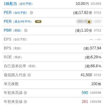
1株配当
10.00
円
（会社予想）
2013/03
PER
17.82
(連)
倍
（会社予想）
07/12
PER
000.00
倍
（過去3年平均）
00/00
PBR
1.10
(連)
倍
（実績）
07/12
EPS
---
（会社予想）
----/--
BPS
377.94
(連)
（実績）
ROE
6.29
(連)
%
（実績）
自己資本比率
66.6
(連)
%
（実績）
最低購入代金
41,500
07/12
単元株数
100
株
年初来高値
590
13/05/08
年初来安値
261
13/01/08