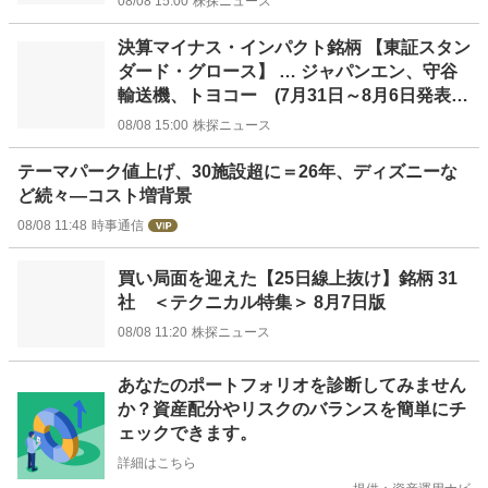
08/08 15:00
株探ニュース
決算マイナス・インパクト銘柄 【東証スタン
ダード・グロース】 … ジャパンエン、守谷
輸送機、トヨコー (7月31日～8月6日発表
分)
08/08 15:00
株探ニュース
テーマパーク値上げ、30施設超に＝26年、ディズニーな
ど続々―コスト増背景
08/08 11:48
時事通信
買い局面を迎えた【25日線上抜け】銘柄 31
社 ＜テクニカル特集＞ 8月7日版
08/08 11:20
株探ニュース
お
あなたのポートフォリオを診断してみません
知
か？資産配分やリスクのバランスを簡単にチ
ら
ェックできます。
せ
詳細はこちら