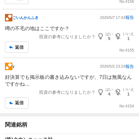
No.
4156
報告
ごいんかんふき
2026/5/7 17:43
掲
示
噂の不毛の地はここですか？
板
はい
いいえ
投資の参考になりましたか？
5
1
記
返信
事
No.
4155
報告
y
2026/5/2 23:24
掲
示
好決算でも掲示板の書き込みないですが、7日は無風なん
板
ですかね…
記
はい
いいえ
投資の参考になりましたか？
4
1
事
返信
No.
4154
関連銘柄