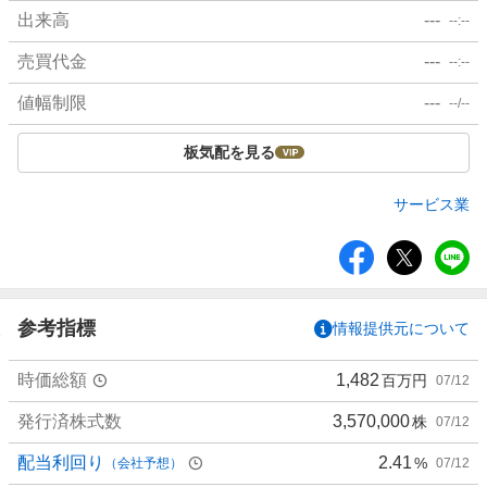
出来高
---
--:--
売買代金
---
--:--
値幅制限
---
--/--
板気配を見る
サービス業
シ
ェ
ア
参考指標
情報提供元について
時価総額
1,482
百万円
07/12
発行済株式数
3,570,000
株
07/12
配当利回り
2.41
%
（会社予想）
07/12