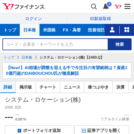
i
ログイン
ID新規取得
主
トップ
日本株
米国株
FX・為替
投資信託
ニュース
な
サ
銘
検索
ー
柄
ビ
を
トップ
日本株
システム・ロケーション(株)【2480.Q】
ス
検
お
索
【New!】AI相場が調整を迎える中で今注目の有望銘柄は？資産1
知
0億円超のDAIBOUCHOU氏が徹底解説
ら
せ
詳細
掲示板
チャート
ニュース
株つぶやき
決算
システム・ロケーション(株)
2480
JQS
---
---
--:--
リアルタイム株価
0.00
%
ポートフォリオ追加
証券アプリを開く