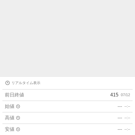
ら
せ
株
リアルタイム表示
価
詳
前日終値
415
07/12
細
値
始値
---
--:--
高値
---
--:--
安値
---
--:--