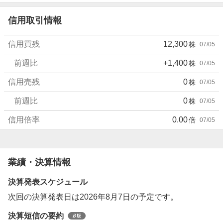
信用取引情報
信用買残
12,300
株
07/05
前週比
+1,400
株
07/05
信用売残
0
株
07/05
前週比
0
株
07/05
信用倍率
0.00
倍
07/05
業績・決算情報
決算発表スケジュール
次回の決算発表日は2026年8月7日の予定です。
決算短信の要約