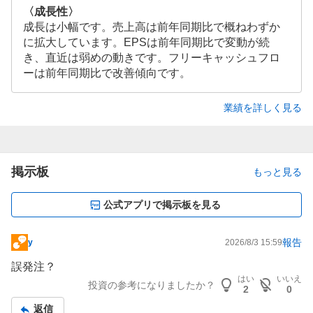
〈成長性〉
成長は小幅です。売上高は前年同期比で概ねわずか
に拡大しています。EPSは前年同期比で変動が続
き、直近は弱めの動きです。フリーキャッシュフロ
ーは前年同期比で改善傾向です。
業績を詳しく見る
掲示板
もっと見る
公式アプリで掲示板を見る
報告
y
2026/8/3 15:59
掲
示
誤発注？
板
はい
いいえ
投資の参考になりましたか？
2
0
記
返信
事