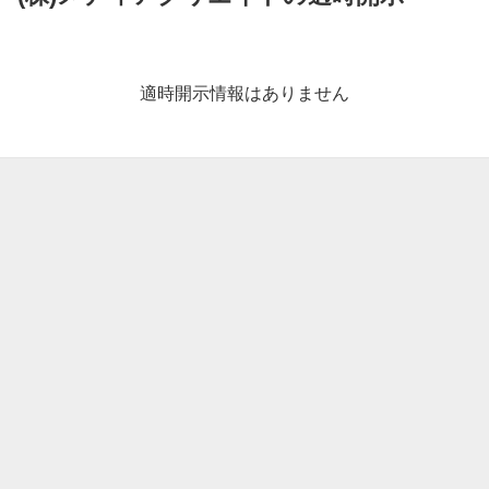
適
時
開
適時開示情報はありません
示
情
報
一
覧