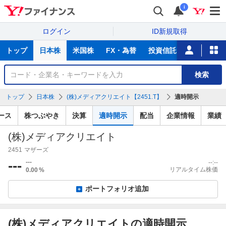
i
ログイン
ID新規取得
主
トップ
日本株
米国株
FX・為替
投資信託
ニュース
な
サ
銘
検索
ー
柄
ビ
を
トップ
日本株
(株)メディアクリエイト【2451.T】
適時開示
ス
検
索
ース
株つぶやき
決算
適時開示
配当
企業情報
業績
(株)メディアクリエイト
2451
マザーズ
---
---
--:--
リアルタイム株価
0.00
%
ポートフォリオ追加
(株)メディアクリエイトの適時開示