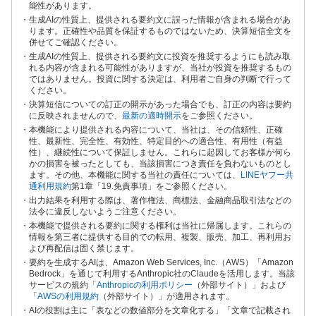
能性があります。
生成AIの性質上、提供される要約文に誤った情報が含まれる場合があ
ります。正確性や品質を保証するものではないため、決算短信全文を
併せてご確認ください。
生成AIの性質上、提供される要約文に投資を推奨するようにも読み取
れる内容が含まれる可能性がありますが、当社が投資を推奨するもの
ではありません。投資に関する決定は、利用者ご自身の判断で行って
ください。
決算短信についての訂正の開示があった場合でも、訂正の内容は要約
に反映されませんので、
最新の適時開示
をご参照ください。
本機能により提供される内容について、当社は、その信頼性、正確
性、最新性、完全性、有効性、特定目的への適合性、有用性（有益
性）、継続性について保証しません。これらに起因してお客様が何ら
かの損害を被ったとしても、当該損害につき責任を負わないものとし
ます。その他、本機能に関する当社の責任については、
LINEヤフー共
通利用規約
第1章「19.免責事項」をご参照ください。
出力結果を利用する際は、著作権法、商標法、金融商品取引法などの
法令に違反しないようご注意ください。
本機能で提供される要約に関する権利は当社に帰属します。これらの
情報を第三者に提供する目的での転用、複製、販売、加工、再利用お
よび再配信は固く禁じます。
要約を生成するAIは、Amazon Web Services, Inc.（AWS）「Amazon
Bedrock」を通じて利用するAnthropic社のClaudeを活用します。当該
サービスの規約「
Anthropicの利用ポリシー
（外部サイト）」および
「
AWSの利用規約
（外部サイト）」が適用されます。
AIの役割は主に「表などの数値部分を文章化する」「文章で記載され