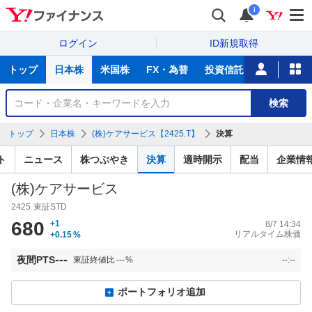
i
ログイン
ID新規取得
主
トップ
日本株
米国株
FX・為替
投資信託
ニュース
な
サ
銘
検索
ー
柄
ビ
を
トップ
日本株
(株)ケアサービス【2425.T】
決算
ス
検
索
ト
ニュース
株つぶやき
決算
適時開示
配当
企業情
(株)ケアサービス
2425
東証STD
680
+1
8/7 14:34
リアルタイム株価
+0.15
%
---
夜間PTS
東証終値比
---
%
--:--
ポートフォリオ追加