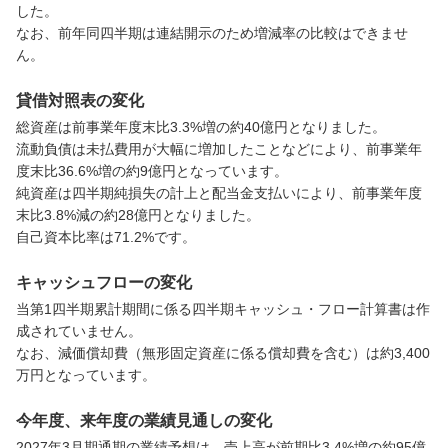
した。

なお、前年同四半期は連結開示のため増減率の比較はできませ
ん。
貸借対照表の変化
総資産は前事業年度末比3.3%増の約40億円となりました。

流動負債は未払費用が大幅に増加したことなどにより、前事業年
度末比36.6%増の約9億円となっています。

純資産は四半期純損失の計上と配当金支払いにより、前事業年度
末比3.8%減の約28億円となりました。

自己資本比率は71.2%です。
キャッシュフローの変化
当第1四半期累計期間に係る四半期キャッシュ・フロー計算書は作
成されていません。

なお、減価償却費（無形固定資産に係る償却費を含む）は約3,400
万円となっています。
今年度、来年度の業績見通しの変化
2027年3月期通期の業績予想は、売上高が前期比3.4%増の約95億