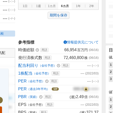
---
(
--:--
)
1日
1週
1カ月
6カ月
1年
2年
---
(
--:--
)
期間を保存
---
(
--/--
)
比較
参考指標
情報提供元について
時価総額
66,954
百万円
日
用語
(
06/16
)
気配
値
発行済株式数
72,460,800
株
用語
(
06/16
)
1
配当利回り
---
（会社予想）
用語
(
--:--
)
2
1株配当
---
（会社予想）
用語
(
2022/03
)
3
PER
---
（会社予想）
用語
(
--:--
)
PER
000.00
倍
（過去3年平均）
00/00
値
PBR
2.49
(連)
倍
（実績）
用語
(
06/16
)
999
1
EPS
---
（会社予想）
用語
(
2022/03
)
2
999
BPS
371.37
(連)
（実績）
用語