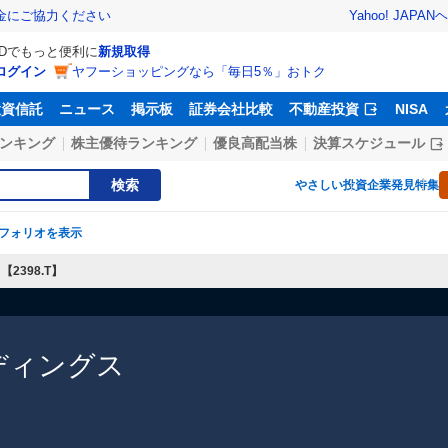
Yahoo! JAPAN
ヘ
金にご協力ください
IDでもっと便利に
新規取得
ログイン
ヤフーショッピングなら「毎日5％」おトク
投資信託
ニュース
掲示板
証券会社比較
不動産投資
NISA
ンキング
株主優待ランキング
優良高配当株
決算スケジュール
検索
やさしい投資
企業発見特集
フォリオを表示
2398.T】
ディングス