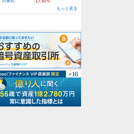
日東紡
-17.92
%
もっと見る