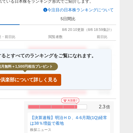
れている日本株をランキング形式でご紹介します。
今注目の日本株ランキングについて
5日間比
8/6 20:10
更新
（
8/6 18:59
集計）
差・前日比
閲覧者数
前日比
0.0
倍
録するとすべてのランキングをご覧になれます。
0.0
倍
初月無料＋1,500円相当プレゼント
0.0
倍
IP倶楽部について詳しく見る
0.0
倍
2.3
倍
【決算速報】明治ＨＤ、4-6月期(1Q)経常
は38％増益で着地
株探ニュース