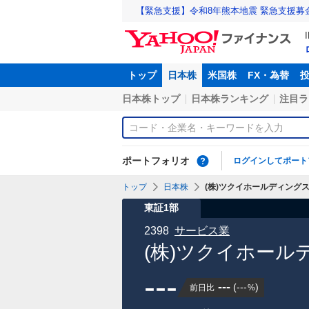
【緊急支援】令和8年熊本地震 緊急支援募
トップ
日本株
米国株
FX・為替
日本株トップ
日本株ランキング
注目ラ
ポートフォリオ
ログインしてポート
トップ
日本株
(株)ツクイホールディングス【
東証1部
2398
サービス業
(株)ツクイホール
---
---
(
---
)
前日比
%