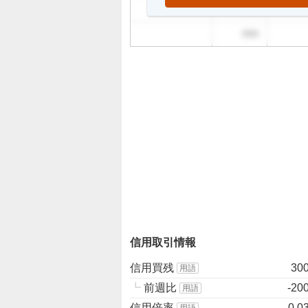
999
999
信用取引情報
信用買残
30
用語
┗
前週比
-20
用語
信用倍率
0.0
用語