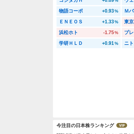
コシダカＨ
+0.69
ウェ
%
物語コーポ
+0.93
Ｍバ
%
ＥＮＥＯＳ
+1.33
東京
%
浜松ホト
-1.75
プレ
%
学研ＨＬＤ
+0.91
ニト
%
今注目の日本株ランキング