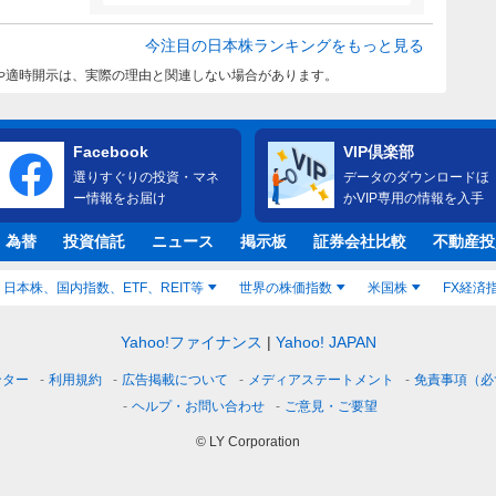
今注目の日本株ランキングをもっと見る
や適時開示は、実際の理由と関連しない場合があります。
Facebook
VIP倶楽部
選りすぐりの投資・マネ
データのダウンロードほ
ー情報をお届け
かVIP専用の情報を入手
・為替
投資信託
ニュース
掲示板
証券会社比較
不動産投
日本株、国内指数、ETF、REIT等
世界の株価指数
米国株
FX経済
Yahoo!ファイナンス
Yahoo! JAPAN
ンター
利用規約
広告掲載について
メディアステートメント
免責事項（必
ヘルプ・お問い合わせ
ご意見・ご要望
© LY Corporation