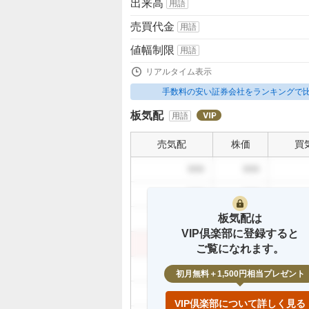
出来高
用語
売買代金
用語
値幅制限
用語
リアルタイム表示
手数料の安い証券会社をランキングで
板気配
用語
売気配
株価
買
999
999
999
999
板気配は
999
999
VIP倶楽部に登録すると
999
999
ご覧になれます。
999
初月無料＋1,500円相当プレゼント
999
VIP倶楽部について詳しく見る