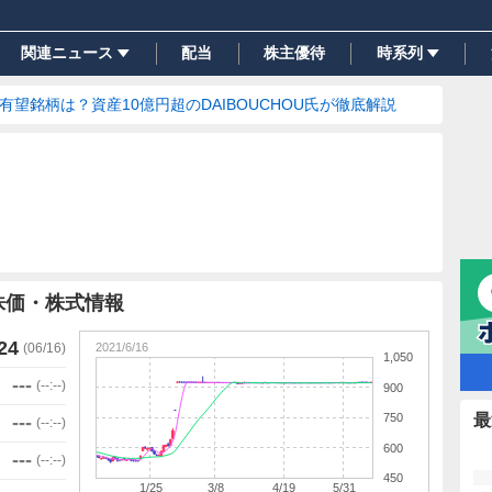
関連ニュース
配当
株主優待
時系列
の有望銘柄は？資産10億円超のDAIBOUCHOU氏が徹底解説
株価・株式情報
24
2021/6/16
(
06/16
)
1,050
---
(
--:--
)
900
750
最
---
(
--:--
)
600
---
(
--:--
)
450
1/25
3/8
4/19
5/31