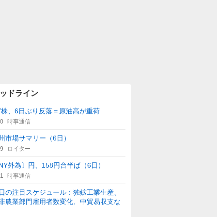
ッドライン
Y株、6日ぶり反落＝原油高が重荷
00
時事通信
州市場サマリー（6日）
59
ロイター
NY外為〕円、158円台半ば（6日）
21
時事通信
日の注目スケジュール：独鉱工業生産、
非農業部門雇用者数変化、中貿易収支な