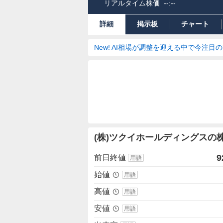
リアルタイム株価
--:--
詳細
掲示板
チャート
New! AI相場が調整を迎える中で今注目
株
(株)ツクイホールディングスの
価
詳
9
前日終値
用語
細
値
始値
用語
高値
用語
安値
用語