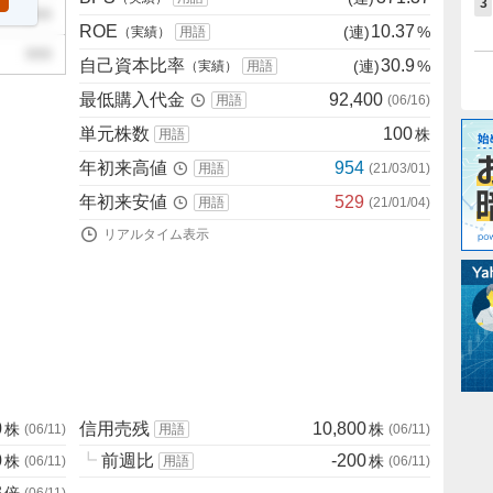
3
999
ROE
10.37
(連)
%
（実績）
用語
999
自己資本比率
30.9
(連)
%
（実績）
用語
最低購入代金
92,400
用語
(
06/16
)
単元株数
100
株
用語
年初来高値
954
用語
(
21/03/01
)
年初来安値
529
用語
(
21/01/04
)
リアルタイム表示
0
信用売残
10,800
株
株
(
06/11
)
用語
(
06/11
)
0
┗
前週比
-200
株
株
(
06/11
)
用語
(
06/11
)
3
倍
(
06/11
)