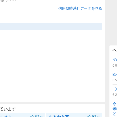
信用残時系列データを見る
ヘ
N
6:
欧
3:
〔
6:
今
米
ています
ど