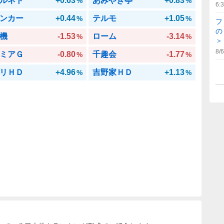
ルネト
+0.63
あみやき亭
+0.83
%
%
6:
ンカー
+0.44
テルモ
+1.05
%
%
フ
の
機
-1.53
ローム
-3.14
%
%
＞
8/6
ミアＧ
-0.80
千趣会
-1.77
%
%
リＨＤ
+4.96
吉野家ＨＤ
+1.13
%
%