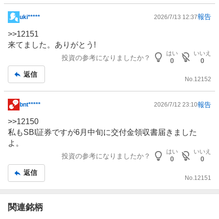
報告
uki*****
2026/7/13 12:37
掲
示
>>
12151
板
来てました。ありがとう!
記
はい
いいえ
投資の参考になりましたか？
0
0
事
返信
No.
12152
報告
bnt*****
2026/7/12 23:10
掲
示
>>
12150
板
私もSBI
証券
ですが6月中旬に交付金領収書届きました
記
よ。
事
はい
いいえ
投資の参考になりましたか？
0
0
返信
No.
12151
関連銘柄