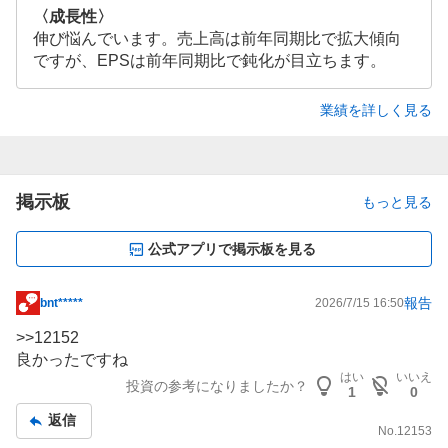
〈成長性〉
伸び悩んでいます。売上高は前年同期比で拡大傾向
ですが、EPSは前年同期比で鈍化が目立ちます。
業績を詳しく見る
掲示板
もっと見る
公式アプリで掲示板を見る
報告
bnt*****
2026/7/15 16:50
掲
示
>>
12152
板
良かったですね
記
はい
いいえ
投資の参考になりましたか？
1
0
事
返信
No.
12153