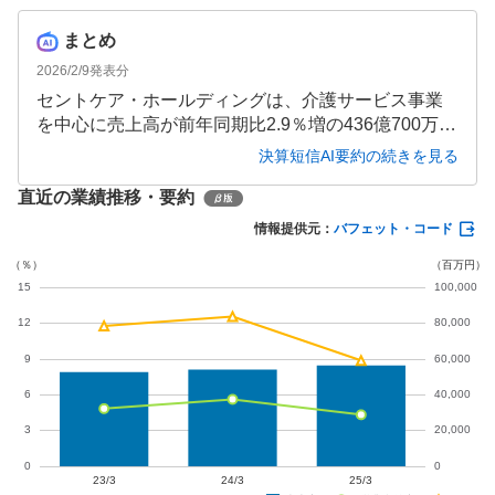
まとめ
2026/2/9
発表分
セントケア・ホールディングは、介護サービス事業
を中心に売上高が前年同期比2.9％増の436億700万円
となりました。しかし、人材確保の課題や収益構造
決算短信AI要約の続きを見る
の変化により営業利益は5.2％減となりました。一方
直近の業績推移・要約
で、関係会社株式売却益により四半期純利益は15.
8％増加。自己資本比率も60.0％に改善し、財務基盤
情報提供元：
バフェット・コード
は強化されています。通期予想は据え置かれてお
り、今後の経営環境への対応が注目されます。