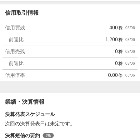
信用取引情報
信用買残
400
株
03/06
前週比
-1,200
株
03/06
信用売残
0
株
03/06
前週比
0
株
03/06
信用倍率
0.00
倍
03/06
業績・決算情報
決算発表スケジュール
次回の決算発表日は未定です。
決算短信の要約