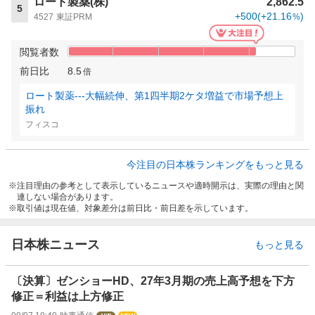
ロート製薬(株)
2,862.5
5
+500
(
+21.16
)
4527
東証PRM
%
閲覧者数
前日比
8.5
倍
ロート製薬---大幅続伸、第1四半期2ケタ増益で市場予想上
振れ
フィスコ
今注目の日本株ランキングをもっと見る
注目理由の参考として表示しているニュースや適時開示は、実際の理由と関
連しない場合があります。
取引値は現在値、対象差分は前日比・前日差を示しています。
日本株ニュース
もっと見る
〔決算〕ゼンショーHD、27年3月期の売上高予想を下方
修正＝利益は上方修正