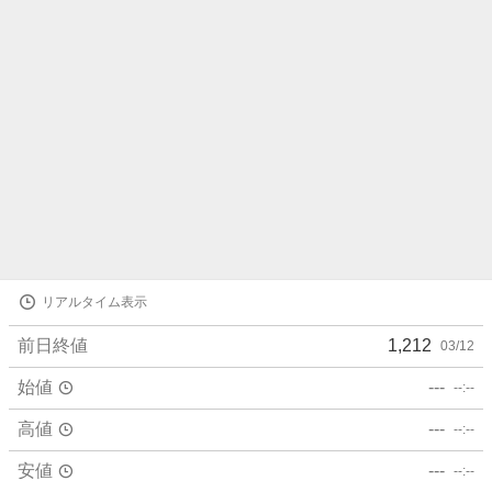
ら
せ
株
リアルタイム表示
価
詳
前日終値
1,212
03/12
細
値
始値
---
--:--
高値
---
--:--
安値
---
--:--