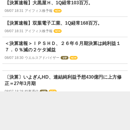
【決算速報】大黒屋Ｈ、1Q経常103百万。
08/07 18:31
アイフィス株予報
【決算速報】双葉電子工業、1Q経常168百万。
08/07 18:31
アイフィス株予報
＜決算速報＞ＩＰＳＨＤ、２６年６月期決算は純利益１
７．０％減の２ケタ減益
08/07 18:30
ウエルスアドバイザー
〔決算〕いよぎんHD、連結純利益予想430億円に上方修
正＝27年3月期
08/07 18:28
時事通信
【決算速報】大同信号、1Q経常726百万。
08/07 18:28
アイフィス株予報
【決算速報】ＴＢグループ、1Q経常-111百万。