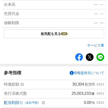
出来高
---
--:--
売買代金
---
--:--
値幅制限
---
--/--
板気配を見る
サービス業
シ
ェ
ア
参考指標
情報提供元について
時価総額
30,304
百万円
03/12
発行済株式数
25,003,233
株
03/12
配当利回り
0.00
%
（会社予想）
03/12