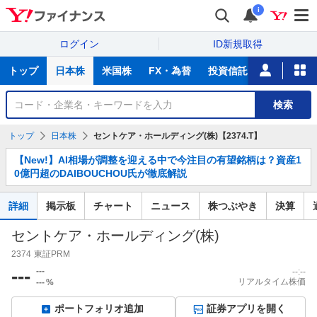
i
ログイン
ID新規取得
主
トップ
日本株
米国株
FX・為替
投資信託
ニュース
な
サ
銘
検索
ー
柄
ビ
を
トップ
日本株
セントケア・ホールディング(株)【2374.T】
ス
検
お
索
【New!】AI相場が調整を迎える中で今注目の有望銘柄は？資産1
知
0億円超のDAIBOUCHOU氏が徹底解説
ら
せ
詳細
掲示板
チャート
ニュース
株つぶやき
決算
セントケア・ホールディング(株)
2374
東証PRM
---
---
--:--
リアルタイム株価
---
%
ポートフォリオ追加
証券アプリを開く