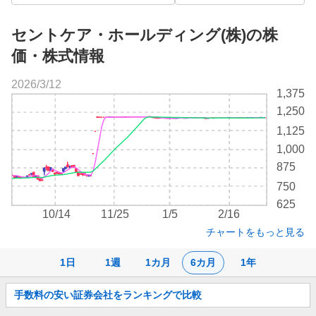
セントケア・ホールディング(株)の株
価・株式情報
2026/3/12
株
1,375
価
1,250
チ
1,125
ャ
ー
1,000
ト
875
750
625
10/14
11/25
1/5
2/16
チャートをもっと見る
1日
1週
1カ月
6カ月
1年
お
手数料の安い証券会社をランキングで比較
知