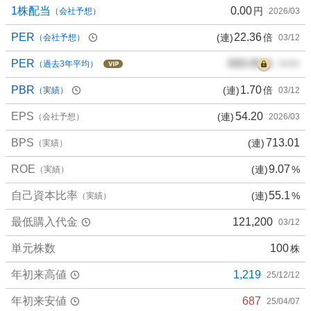
1株配当
0.00
円
（会社予想）
2026/03
PER
22.36
(連)
倍
（会社予想）
03/12
PER
000.00
倍
（過去3年平均）
00/00
PBR
1.70
(連)
倍
（実績）
03/12
EPS
54.20
(連)
（会社予想）
2026/03
BPS
713.01
(連)
（実績）
ROE
9.07
(連)
%
（実績）
自己資本比率
55.1
(連)
%
（実績）
最低購入代金
121,200
03/12
単元株数
100
株
年初来高値
1,219
25/12/12
年初来安値
687
25/04/07