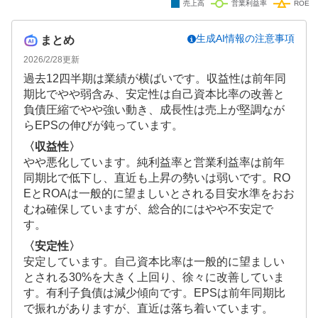
生成AI情報の注意事項
まとめ
2026/2/28
更新
過去12四半期は業績が横ばいです。収益性は前年同
期比でやや弱含み、安定性は自己資本比率の改善と
負債圧縮でやや強い動き、成長性は売上が堅調なが
らEPSの伸びが鈍っています。
〈収益性〉
やや悪化しています。純利益率と営業利益率は前年
同期比で低下し、直近も上昇の勢いは弱いです。RO
EとROAは一般的に望ましいとされる目安水準をおお
むね確保していますが、総合的にはやや不安定で
す。
〈安定性〉
安定しています。自己資本比率は一般的に望ましい
とされる30%を大きく上回り、徐々に改善していま
す。有利子負債は減少傾向です。EPSは前年同期比
で振れがありますが、直近は落ち着いています。