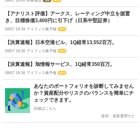
08/07 18:40
時事通信
【アナリスト評価】アークス、レーティング中立を据置
き、目標株価3,400円に引下げ（日系中堅証券）
08/07 18:39
アイフィス株予報
【決算速報】日本空港ビル、1Q経常13,552百万。
08/07 18:36
アイフィス株予報
【決算速報】旭情報サービス、1Q経常350百万。
08/07 18:36
アイフィス株予報
お
あなたのポートフォリオを診断してみません
知
か？資産配分やリスクのバランスを簡単にチ
ら
ェックできます。
せ
詳細はこちら
提供：資産運用ナビ