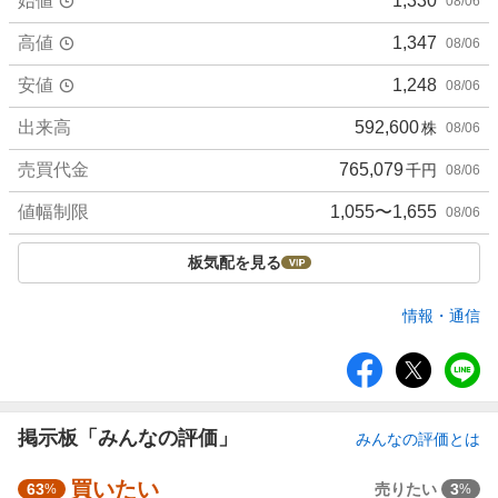
始値
1,330
08/06
高値
1,347
08/06
安値
1,248
08/06
出来高
592,600
株
08/06
売買代金
765,079
千円
08/06
値幅制限
1,055〜1,655
08/06
板気配を見る
情報・通信
シ
ェ
ア
掲示板「みんなの評価」
みんなの評価とは
買いたい
強
63
売りたい
3
%
%