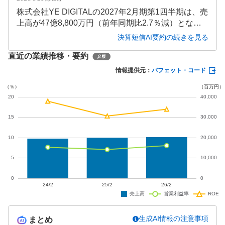
株式会社YE DIGITALの2027年2月期第1四半期は、売
上高が47億8,800万円（前年同期比2.7％減）となる
一方、営業利益は3億3,100万円（同4.9％増）と増加
決算短信AI要約の続きを見る
しました。IoTソリューション事業が好調で、売上高
直近の業績推移・要約
が19.5％増加しています。通期の業績予想は売上高2
20億円（前期比8.6％増）、営業利益22億円（同35.
情報提供元：
バフェット・コード
1％増）を見込んでおり、増収増益を計画していま
す。
生成AI情報の注意事項
まとめ