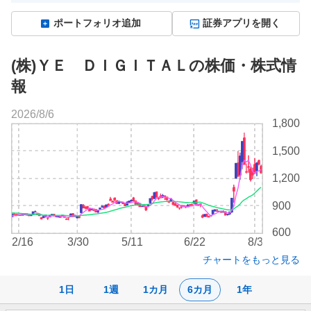
ポートフォリオ追加
証券アプリを開く
(株)ＹＥ ＤＩＧＩＴＡＬの株価・株式情
報
2026/8/6
株
1,800
価
チ
1,500
ャ
ー
1,200
ト
900
600
2/16
3/30
5/11
6/22
8/3
チャートをもっと見る
1日
1週
1カ月
6カ月
1年