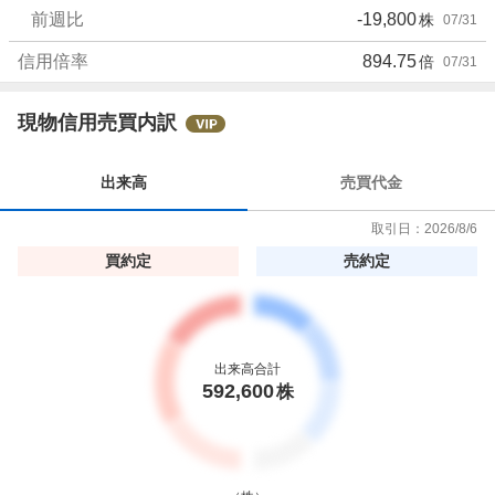
前週比
-19,800
株
07/31
く
売
信用倍率
894.75
倍
07/31
り
た
い
現物信用売買内訳
3
.
出来高
売買代金
2
3
取引日：
2026/8/6
%
買約定
売約定
出来高合計
592,600
株