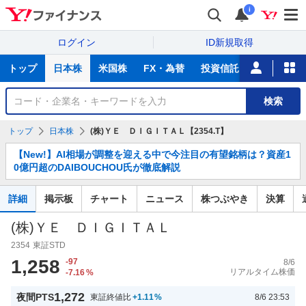
i
ログイン
ID新規取得
主
トップ
日本株
米国株
FX・為替
投資信託
ニュース
な
サ
銘
検索
ー
柄
ビ
を
トップ
日本株
(株)ＹＥ ＤＩＧＩＴＡＬ【2354.T】
ス
検
お
索
【New!】AI相場が調整を迎える中で今注目の有望銘柄は？資産1
知
0億円超のDAIBOUCHOU氏が徹底解説
ら
せ
詳細
掲示板
チャート
ニュース
株つぶやき
決算
(株)ＹＥ ＤＩＧＩＴＡＬ
2354
東証STD
1,258
-97
8/6
リアルタイム株価
-7.16
%
1,272
夜間PTS
東証終値比
+1.11
%
8/6 23:53