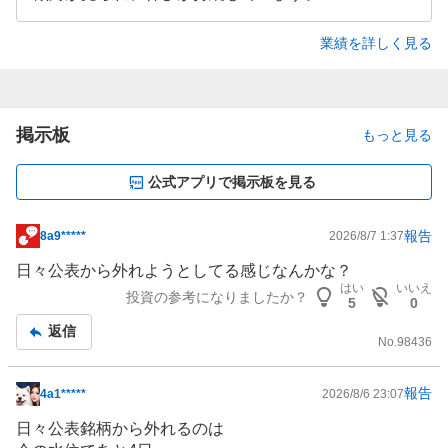
業績を詳しく見る
掲示板
もっと見る
公式アプリで掲示板を見る
報告
8a9*****
2026/8/7 1:37
掲
示
日々公表から外れようとしてる感じなんかな？
板
はい
いいえ
投資の参考になりましたか？
5
0
記
返信
事
No.
98436
報告
4a1*****
2026/8/6 23:07
掲
示
日々公表銘柄から外れるのは
板