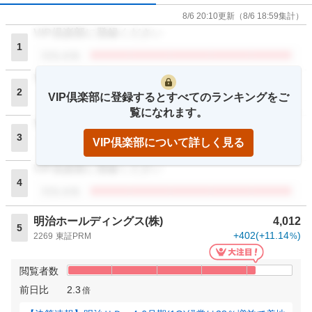
8/6 20:10
更新
（
8/6 18:59
集計）
VIP倶楽部に登録ください
1
閲覧者数
VIP倶楽部に登録ください
2
VIP倶楽部に登録するとすべてのランキングをご
閲覧者数
覧になれます。
VIP倶楽部に登録ください
3
VIP倶楽部について詳しく見る
閲覧者数
VIP倶楽部に登録ください
4
閲覧者数
明治ホールディングス(株)
4,012
5
+402
(
+11.14
)
2269
東証PRM
%
閲覧者数
前日比
2.3
倍