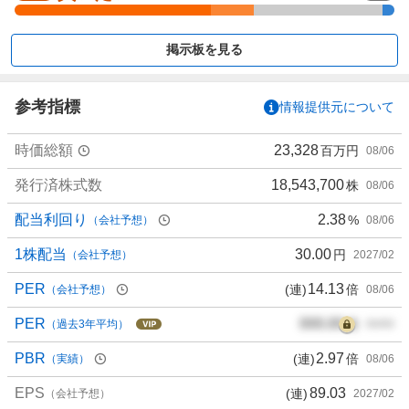
く
買
掲示板を見る
い
た
い
参考指標
情報提供元について
5
1
時価総額
23,328
百万円
08/06
.
6
発行済株式数
18,543,700
株
08/06
1
%
配当利回り
2.38
%
（会社予想）
08/06
、
買
1株配当
30.00
円
（会社予想）
2027/02
い
PER
14.13
(連)
倍
（会社予想）
08/06
た
い
PER
000.00
倍
（過去3年平均）
00/00
1
1
PBR
2.97
(連)
倍
（実績）
08/06
.
EPS
89.03
(連)
2
（会社予想）
2027/02