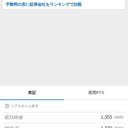
お
手数料の安い証券会社をランキングで比較
知
ら
せ
株
東証
夜間PTS
価
詳
リアルタイム表示
細
値
前日終値
1,355
08/05