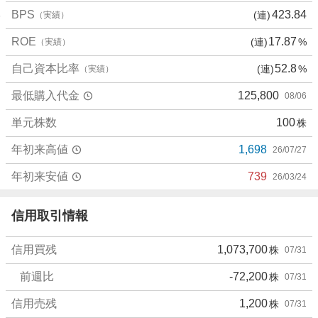
9
BPS
423.84
(連)
（実績）
%
、
ROE
17.87
(連)
%
（実績）
様
子
自己資本比率
52.8
(連)
%
（実績）
見
最低購入代金
125,800
08/06
3
3
単元株数
100
株
.
8
年初来高値
1,698
26/07/27
7
%
年初来安値
739
26/03/24
、
売
信用取引情報
り
た
信用買残
1,073,700
株
07/31
い
0
前週比
-72,200
株
07/31
%
、
信用売残
1,200
株
07/31
強