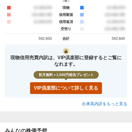
（
株
）
買約定
12,345,678
現物
売約定
12,345,678
買約定
123,456,789
信用新規
売約定
123,456,789
買約定
12,345,678
信用返済
売約定
12,345,678
空売り
売約定
123,456,789
592,600
合計
592,600
買約定
売約定
現物信用売買内訳は、VIP倶楽部に登録するとご覧に
なれます。
初月無料＋1,500円相当プレゼント
VIP倶楽部について詳しく見る
出来高内訳をもっと見る
みんなの株価予想