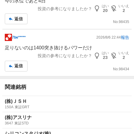
今の水位であと4日
記
はい
いいえ
投資の参考になりましたか？
20
2
事
返信
No.
98435
報告
7be*****
2026/8/6 22:44
掲
示
足りないのは1400突き抜けるパワーだけ
板
はい
いいえ
投資の参考になりましたか？
23
2
記
返信
事
No.
98434
関連銘柄
(株)ＪＳＨ
150A
東証GRT
(株)アスリナ
3647
東証STD
シリコンスタジオ(株)