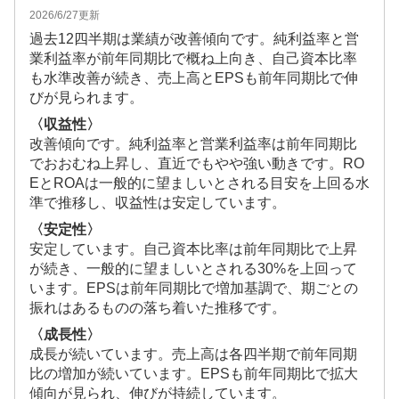
2026/6/27
更新
過去12四半期は業績が改善傾向です。純利益率と営
業利益率が前年同期比で概ね上向き、自己資本比率
も水準改善が続き、売上高とEPSも前年同期比で伸
びが見られます。
〈収益性〉
改善傾向です。純利益率と営業利益率は前年同期比
でおおむね上昇し、直近でもやや強い動きです。RO
EとROAは一般的に望ましいとされる目安を上回る水
準で推移し、収益性は安定しています。
〈安定性〉
安定しています。自己資本比率は前年同期比で上昇
が続き、一般的に望ましいとされる30%を上回って
います。EPSは前年同期比で増加基調で、期ごとの
振れはあるものの落ち着いた推移です。
〈成長性〉
成長が続いています。売上高は各四半期で前年同期
比の増加が続いています。EPSも前年同期比で拡大
傾向が見られ、伸びが持続しています。