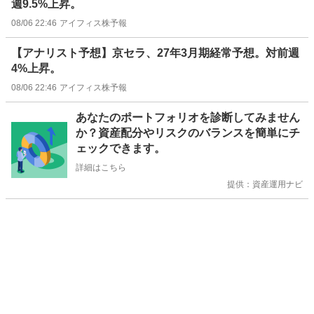
週9.5%上昇。
08/06 22:46
アイフィス株予報
【アナリスト予想】京セラ、27年3月期経常予想。対前週
4%上昇。
08/06 22:46
アイフィス株予報
お
あなたのポートフォリオを診断してみません
知
か？資産配分やリスクのバランスを簡単にチ
ら
ェックできます。
せ
詳細はこちら
提供：資産運用ナビ