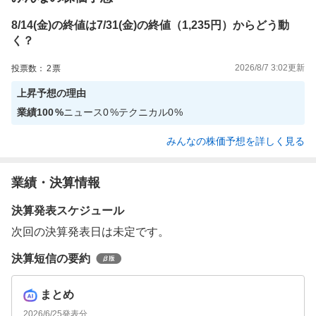
8/14(金)の終値は7/31(金)の終値（1,235円）からどう動
く？
2026/8/7 3:02
更新
投票数：
2
票
上昇
予想の理由
業績
100
%
ニュース
0
%
テクニカル
0
%
みんなの株価予想を詳しく見る
業績・決算情報
決算発表スケジュール
次回の決算発表日は未定です。
決算短信の要約
まとめ
2026/6/25
発表分