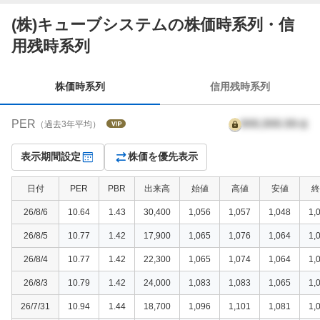
(株)キューブシステムの株価時系列・信
株
用残時系列
価
時
系
株価時系列
信用残時系列
列
PER
999,999.99
倍
（過去3年平均）
表示期間設定
株価を優先表示
日付
PER
PBR
出来高
始値
高値
安値
終
26/8/6
10.64
1.43
30,400
1,056
1,057
1,048
1,
26/8/5
10.77
1.42
17,900
1,065
1,076
1,064
1,
26/8/4
10.77
1.42
22,300
1,065
1,074
1,064
1,
26/8/3
10.79
1.42
24,000
1,083
1,083
1,065
1,
26/7/31
10.94
1.44
18,700
1,096
1,101
1,081
1,