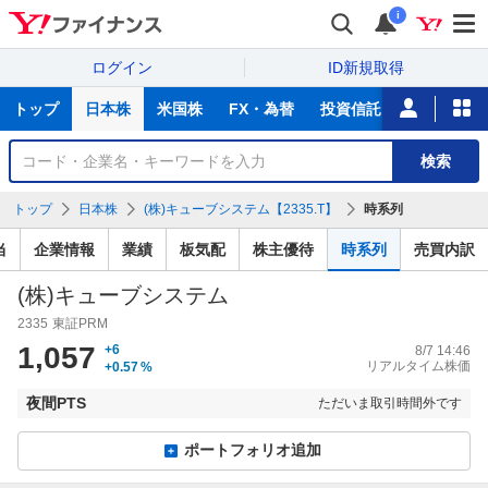
i
ログイン
ID新規取得
主
トップ
日本株
米国株
FX・為替
投資信託
ニュース
な
サ
銘
検索
ー
柄
ビ
を
トップ
日本株
(株)キューブシステム【2335.T】
時系列
ス
検
索
当
企業情報
業績
板気配
株主優待
時系列
売買内訳
(株)キューブシステム
2335
東証PRM
1,057
+6
8/7 14:46
リアルタイム株価
+0.57
%
夜間PTS
ただいま取引時間外です
ポートフォリオ追加