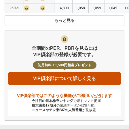
26/7/9
14,800
1,058
1,059
1,049
1,
もっと見る
全期間のPER、PBRを見るには
VIP倶楽部の登録が必要です。
初月無料＋1,500円相当プレゼント
VIP倶楽部について詳しく見る
VIP倶楽部ではこのような機能が
ご利用いただけます
今注目の日本株ランキング
で即トレンド把握
最大過去17期分
の業績データが閲覧可能
ニュースやテレ東BIZの人気番組
が見放題