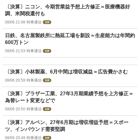
〔決算〕ニコン、今期営業益予想上方修正＝医療機器好
調、米関税還付も
08/06 21:08
時事通信
日鉄、名古屋製鉄所に熱延工場を新設＝生産能力は年間約
600万トン
08/06 21:03
時事通信
〔決算〕小林製薬、6月中間は増収減益＝広告費かさむ
08/06 20:59
時事通信
〔決算〕ブラザー工業、27年3月期業績予想を上方修正＝
為替レート変更などで
08/06 20:50
時事通信
〔決算〕アルペン、27年6月期は増収増益予想＝スポー
ツ、インバウンド需要堅調
08/06 20:49
時事通信