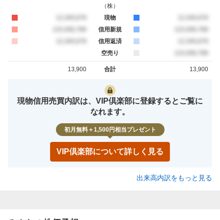
（
株
）
買約定
12,345,678
現物
売約定
12,345,678
買約定
123,456,789
信用新規
売約定
123,456,789
買約定
12,345,678
信用返済
売約定
12,345,678
空売り
売約定
123,456,789
13,900
合計
13,900
買約定
売約定
現物信用売買内訳は、VIP倶楽部に登録するとご覧に
なれます。
初月無料＋1,500円相当プレゼント
VIP倶楽部について詳しく見る
出来高内訳をもっと見る