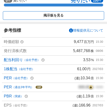
売りたい
強
0
買いたい
100
%
%
く
買
掲示板を見る
い
た
い
参考指標
情報提供元について
0
%
時価総額
9,477
百万円
15:30
、
買
発行済株式数
5,487,768
株
08/06
い
た
配当利回り
3.53
%
（会社予想）
15:30
い
0
1株配当
61.00
円
（会社予想）
2027/03
%
PER
10.34
(連)
倍
（会社予想）
15:30
、
様
PER
000.00
倍
（過去3年平均）
00/00
子
見
PBR
1.19
(連)
倍
（実績）
15:30
0
EPS
166.96
(連)
%
（会社予想）
2027/03