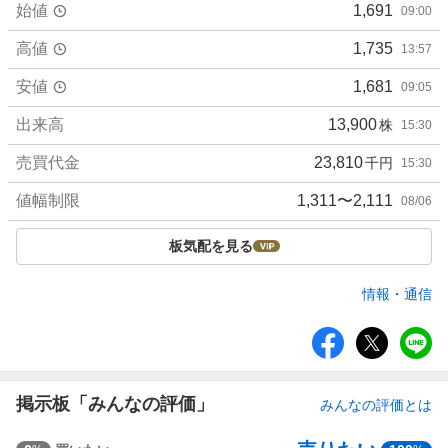
始値
1,691
09:00
高値
1,735
13:57
安値
1,681
09:05
出来高
13,900
株
15:30
売買代金
23,810
千円
15:30
値幅制限
1,311〜2,111
08/06
板気配を見る
情報・通信
シ
ェ
ア
掲示板「みんなの評価」
みんなの評価とは