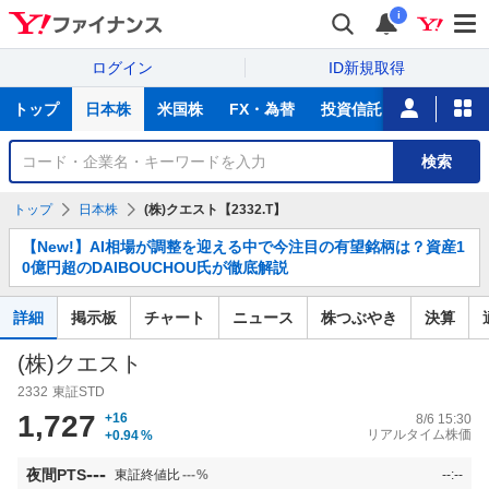
i
ログイン
ID新規取得
主
トップ
日本株
米国株
FX・為替
投資信託
ニュース
な
サ
銘
検索
ー
柄
ビ
を
トップ
日本株
(株)クエスト【2332.T】
ス
検
お
索
【New!】AI相場が調整を迎える中で今注目の有望銘柄は？資産1
知
0億円超のDAIBOUCHOU氏が徹底解説
ら
せ
詳細
掲示板
チャート
ニュース
株つぶやき
決算
(株)クエスト
2332
東証STD
1,727
+16
8/6 15:30
リアルタイム株価
+0.94
%
---
夜間PTS
東証終値比
---
%
--:--