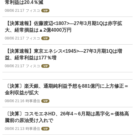
常利益は20.4％減
08/06 21:17
フィスコ
【決算速報】佐藤渡辺<1807>---27年3月期1Qは赤字拡
大、経常損益は▲2億4000万円
08/06 21:17
フィスコ
【決算速報】東京エネシス<1945>---27年3月期1Qは増
益、経常利益は177％増
08/06 21:17
フィスコ
〔決算〕楽天銀、通期純利益予想を881億円に上方修正＝
金利収益が拡大
08/06 21:16
時事通信
〔決算〕コスモエネHD、26年4～6月期は黒字化＝価格高
騰前の原油受け入れで
08/06 21:13
時事通信