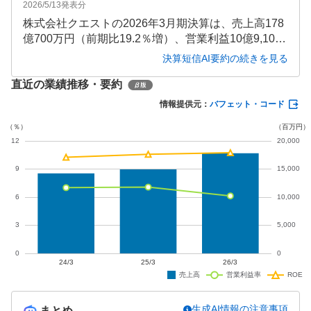
2026/5/13
発表分
株式会社クエストの2026年3月期決算は、売上高178
億700万円（前期比19.2％増）、営業利益10億9,100
万円（同3.4％増）と増収増益を達成しました。半導
決算短信AI要約の続きを見る
体・金融分野での新規案件獲得や子会社化効果が寄
直近の業績推移・要約
与し、将来投資を行いつつも収益性を維持していま
す。
情報提供元：
バフェット・コード
生成AI情報の注意事項
まとめ