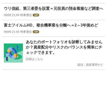
ウリ信組、第三者委を設置＝元役員の預金着服など調査へ
08/06 21:44
時事通信
富士フイルムHD、複合機事業を分離へ＝2～3年後めど
08/06 21:40
時事通信
お
あなたのポートフォリオを診断してみません
知
か？資産配分やリスクのバランスを簡単にチ
ら
ェックできます。
せ
詳細はこちら
提供：資産運用ナビ