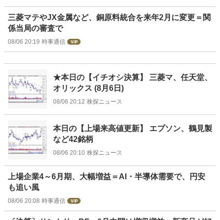
三菱マテやJX金属など、銅原料統合を来年2月に変更＝関
係当局の審査で
08/06 20:19
時事通信
★本日の【イチオシ決算】 三菱マ、任天堂、
オリックス (8月6日)
08/06 20:12
株探ニュース
本日の【上場来高値更新】 エプソン、鶴見製
など42銘柄
08/06 20:10
株探ニュース
上場企業4～6月期、大幅増益＝AI・半導体需要で、円安
も追い風
08/06 20:08
時事通信