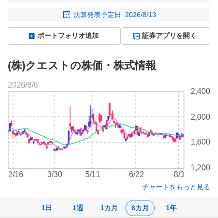
決算発表予定日
2026/8/13
ポートフォリオ追加
証券アプリを開く
(株)クエストの株価・株式情報
2026/8/6
株
2,400
価
チ
2,000
ャ
ー
ト
1,600
1,200
2/16
3/30
5/11
6/22
8/3
チャートをもっと見る
1日
1週
1カ月
6カ月
1年