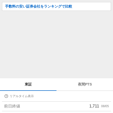
お
手数料の安い証券会社をランキングで比較
知
ら
せ
株
東証
夜間PTS
価
詳
リアルタイム表示
細
値
前日終値
1,711
08/05