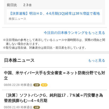
前日比
2.3
倍
【決算速報】明治ＨＤ、4-6月期(1Q)経常は38％増益で着地
株探ニュース
今注目の日本株ランキングをもっと見る
注目理由の参考として表示しているニュースや適時開示は、実際の理由と関
連しない場合があります。
取引値は現在値、対象差分は前日比・前日差を示しています。
日本株ニュース
もっと見る
中国、米サイバー大手を安全審査＝ネット防衛分野でも対
立
08/06 22:28
時事通信
〔決算〕ソフトバンクG、純利益17．7％減＝円安響き為
替差損膨らむ―4～6月期
08/06 21:49
時事通信