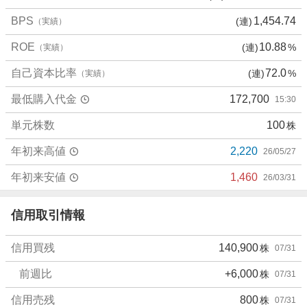
、
BPS
1,454.74
(連)
（実績）
売
り
ROE
10.88
(連)
%
（実績）
た
い
自己資本比率
72.0
(連)
%
（実績）
0
最低購入代金
172,700
15:30
%
、
単元株数
100
株
強
く
年初来高値
2,220
26/05/27
売
り
年初来安値
1,460
26/03/31
た
い
信用取引情報
1
0
信用買残
140,900
株
07/31
0
%
前週比
+6,000
株
07/31
信用売残
800
株
07/31