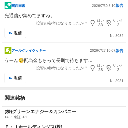
報告
関西同盟
2026/7/30 8:10
掲
示
光通信が集めてますね。
板
はい
いいえ
投資の参考になりましたか？
33
2
記
返信
事
No.
8032
報告
アールグレイクッキー
2026/7/27 10:07
掲
示
うーん🧐配当金もらって長期で待ちます…
板
はい
いいえ
投資の参考になりましたか？
28
2
記
返信
事
No.
8031
関連銘柄
(株)グリーンエナジー＆カンパニー
1436
東証GRT
Ｅ・Ｊホールディングス(株)