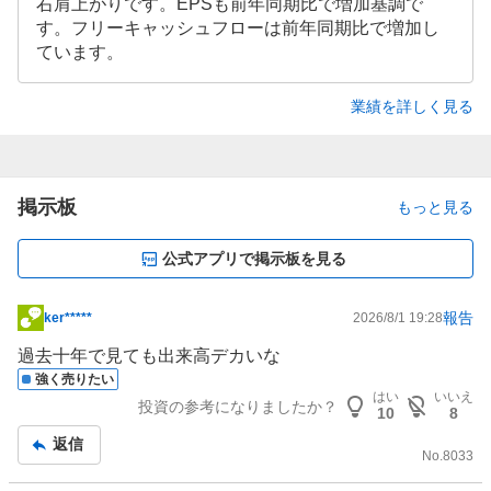
右肩上がりです。EPSも前年同期比で増加基調で
す。フリーキャッシュフローは前年同期比で増加し
ています。
業績を詳しく見る
掲示板
もっと見る
公式アプリで掲示板を見る
報告
ker*****
2026/8/1 19:28
掲
示
過去十年で見ても出来高デカいな
板
強く売りたい
はい
いいえ
記
投資の参考になりましたか？
10
8
事
返信
No.
8033