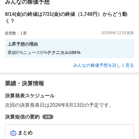
みんなの株価予想
8/14(金)の終値は7/31(金)の終値（1,748円）からどう動
く？
2026/8/6 22:02
更新
投票数：
1
票
上昇
予想の理由
業績
0
%
ニュース
0
%
テクニカル
100
%
みんなの株価予想を詳しく見る
業績・決算情報
決算発表スケジュール
次回の決算発表日は2026年8月13日の予定です。
決算短信の要約
まとめ