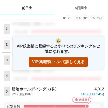
前日比
5日間比
8/6 20:10
更新
（
8/6 18:59
集計）
VIP倶楽部に登録ください
1
閲覧者数
VIP倶楽部に登録ください
2
VIP倶楽部に登録するとすべてのランキングをご
閲覧者数
覧になれます。
VIP倶楽部に登録ください
3
VIP倶楽部について詳しく見る
閲覧者数
VIP倶楽部に登録ください
4
閲覧者数
明治ホールディングス(株)
4,012
5
+402
(
+11.14
)
2269
東証PRM
%
閲覧者数