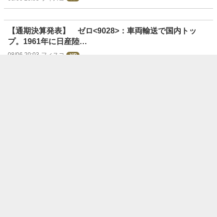
【通期決算発表】 ゼロ<9028>：車両輸送で国内トッ
プ。1961年に日産陸…
08/06 20:03
フィスコ
【アナリスト評価】東邦Ｈ、レーティング中立を据置き、
目標株価3,500円に引下げ（日系大手証券）
08/06 20:03
アイフィス株予報
【通期決算発表】 フルヤ金属<7826>：工業用貴金属製
品の製造・販売を行う。イリ…
08/06 20:03
フィスコ
【明日の好悪材料】を開示情報でチェック！
(8月6日発表分)
08/06 20:00
株探ニュース