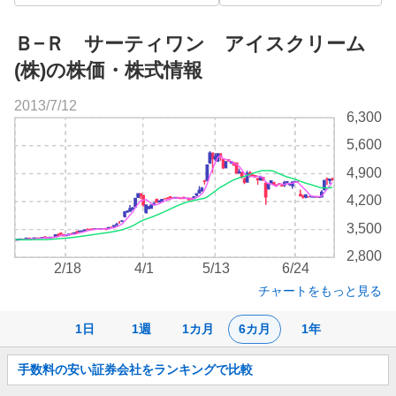
Ｂ−Ｒ サーティワン アイスクリーム
(株)の株価・株式情報
2013/7/12
株
6,300
価
5,600
チ
ャ
4,900
ー
4,200
ト
3,500
2,800
2/18
4/1
5/13
6/24
チャートをもっと見る
1日
1週
1カ月
6カ月
1年
お
手数料の安い証券会社をランキングで比較
知