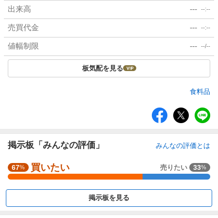
出来高
---
--:--
売買代金
---
--:--
値幅制限
---
--/--
板気配を見る
食料品
シ
ェ
ア
掲示板「みんなの評価」
みんなの評価とは
買いたい
強
67
売りたい
33
%
%
く
買
掲示板を見る
い
た