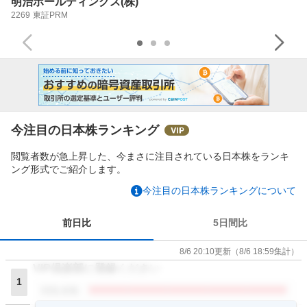
明治ホールディングス(株)
2269
東証PRM
今注目の日本株ランキング
閲覧者数が急上昇した、今まさに注目されている日本株をランキ
ング形式でご紹介します。
今注目の日本株ランキングについて
前日比
5日間比
8/6 20:10
更新
（
8/6 18:59
集計）
VIP倶楽部に登録ください
1
閲覧者数