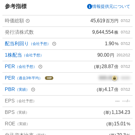
い
参考指標
情報提供元について
6
6
時価総額
45,619
百万円
07/12
.
6
発行済株式数
9,644,554
株
07/12
7
%
配当利回り
1.90
%
（会社予想）
07/12
、
買
1株配当
90.00
円
（会社予想）
2012/12
い
PER
28.87
(単)
倍
（会社予想）
07/12
た
い
PER
000.00
倍
（過去3年平均）
00/00
0
%
PBR
4.17
(単)
倍
（実績）
07/12
、
EPS
---
様
（会社予想）
----/--
子
BPS
1,134.23
(単)
（実績）
見
0
ROE
15.01
(単)
%
（実績）
%
、