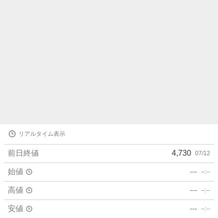
ら
せ
株
リアルタイム表示
価
詳
前日終値
4,730
07/12
細
値
始値
---
--:--
高値
---
--:--
安値
---
--:--