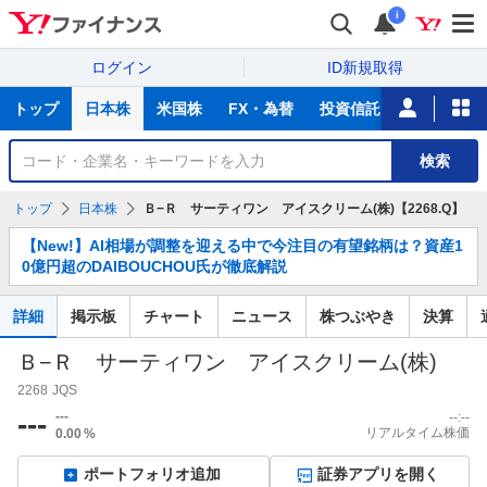
i
ログイン
ID新規取得
主
トップ
日本株
米国株
FX・為替
投資信託
ニュース
な
サ
銘
検索
ー
柄
ビ
を
トップ
日本株
Ｂ−Ｒ サーティワン アイスクリーム(株)【2268.Q】
ス
検
お
索
【New!】AI相場が調整を迎える中で今注目の有望銘柄は？資産1
知
0億円超のDAIBOUCHOU氏が徹底解説
ら
せ
詳細
掲示板
チャート
ニュース
株つぶやき
決算
Ｂ−Ｒ サーティワン アイスクリーム(株)
2268
JQS
---
---
--:--
リアルタイム株価
0.00
%
ポートフォリオ追加
証券アプリを開く