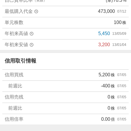
自己資本比率
70.3
(単)
%
（実績）
売
最低購入代金
473,000
07/12
り
た
単元株数
100
株
い
0
年初来高値
5,450
13/05/09
%
、
年初来安値
3,200
13/01/04
強
く
信用取引情報
売
り
信用買残
5,200
株
07/05
た
い
前週比
-400
株
07/05
3
3
信用売残
0
株
07/05
.
前週比
0
株
07/05
3
3
信用倍率
0.00
倍
07/05
%