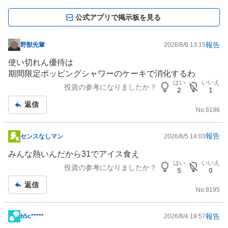
公式アプリで掲示板を見る
報告
野獣先輩
2026/8/6 13:15
掲
示
使い切れん優待は
板
期間限定ポッピングシャワーのケーキで消化するわ
記
はい
いいえ
投資の参考になりましたか？
2
1
事
返信
No.
8196
報告
センスなしマン
2026/8/5 14:03
掲
示
みんな熱いんだから31でアイス食え
板
はい
いいえ
投資の参考になりましたか？
5
0
記
返信
事
No.
8195
報告
b5c*****
2026/8/4 19:57
掲