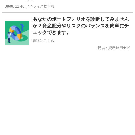
08/06 22:46
アイフィス株予報
お
あなたのポートフォリオを診断してみません
知
か？資産配分やリスクのバランスを簡単にチ
ら
ェックできます。
せ
詳細はこちら
提供：資産運用ナビ