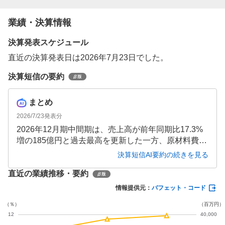
業績・決算情報
決算発表スケジュール
直近の決算発表日は2026年7月23日でした。
決算短信の要約
まとめ
2026/7/23
発表分
2026年12月期中間期は、売上高が前年同期比17.3%
増の185億円と過去最高を更新した一方、原材料費高
騰・円安の影響で営業利益は16.0%減の14億円、最
決算短信AI要約の続きを見る
終利益は9.8%減の9億円と増収減益となりました。通
直近の業績推移・要約
期予想は据え置かれ、進捗は順調とされています。
情報提供元：
バフェット・コード