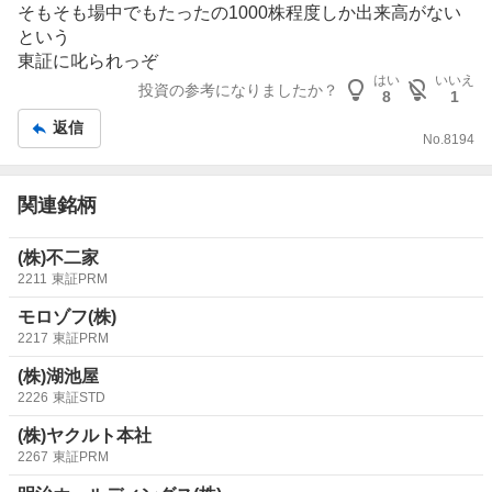
示
そもそも場中でもたったの1000株程度しか出来高がない
板
という
記
東証に叱られっぞ
事
はい
いいえ
投資の参考になりましたか？
8
1
返信
No.
8194
関連銘柄
(株)不二家
2211
東証PRM
モロゾフ(株)
2217
東証PRM
(株)湖池屋
2226
東証STD
(株)ヤクルト本社
2267
東証PRM