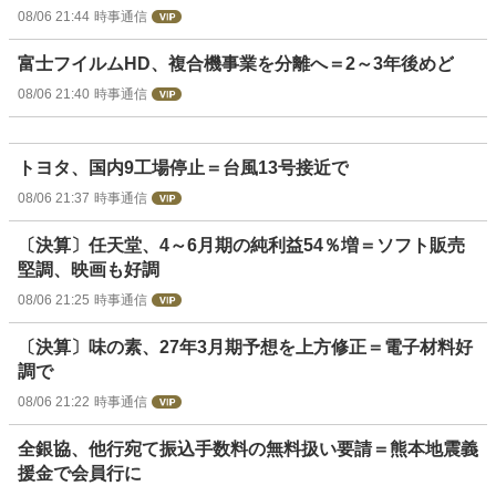
08/06 21:44
時事通信
富士フイルムHD、複合機事業を分離へ＝2～3年後めど
08/06 21:40
時事通信
トヨタ、国内9工場停止＝台風13号接近で
08/06 21:37
時事通信
〔決算〕任天堂、4～6月期の純利益54％増＝ソフト販売
堅調、映画も好調
08/06 21:25
時事通信
〔決算〕味の素、27年3月期予想を上方修正＝電子材料好
調で
08/06 21:22
時事通信
全銀協、他行宛て振込手数料の無料扱い要請＝熊本地震義
援金で会員行に