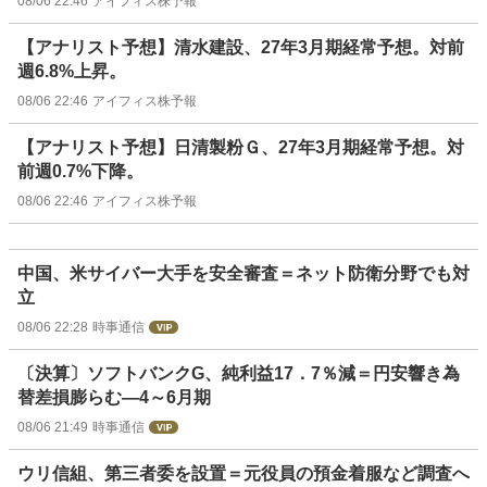
08/06 22:46
アイフィス株予報
【アナリスト予想】清水建設、27年3月期経常予想。対前
週6.8%上昇。
08/06 22:46
アイフィス株予報
【アナリスト予想】日清製粉Ｇ、27年3月期経常予想。対
前週0.7%下降。
08/06 22:46
アイフィス株予報
中国、米サイバー大手を安全審査＝ネット防衛分野でも対
立
08/06 22:28
時事通信
〔決算〕ソフトバンクG、純利益17．7％減＝円安響き為
替差損膨らむ―4～6月期
08/06 21:49
時事通信
ウリ信組、第三者委を設置＝元役員の預金着服など調査へ