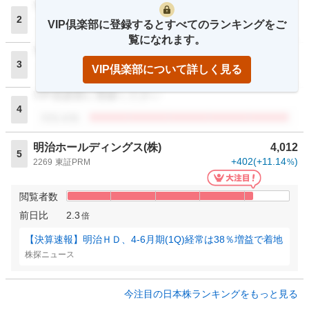
VIP倶楽部に登録ください
2
VIP倶楽部に登録するとすべてのランキングをご
閲覧者数
覧になれます。
VIP倶楽部に登録ください
3
VIP倶楽部について詳しく見る
閲覧者数
VIP倶楽部に登録ください
4
閲覧者数
明治ホールディングス(株)
4,012
5
+402
(
+11.14
)
2269
東証PRM
%
閲覧者数
前日比
2.3
倍
【決算速報】明治ＨＤ、4-6月期(1Q)経常は38％増益で着地
株探ニュース
今注目の日本株ランキングをもっと見る