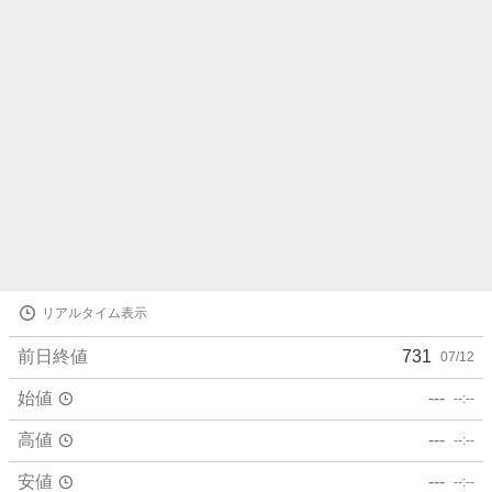
ら
せ
株
リアルタイム表示
価
詳
前日終値
731
07/12
細
値
始値
---
--:--
高値
---
--:--
安値
---
--:--