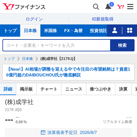
i
ログイン
ID新規取得
主
トップ
日本株
米国株
FX・為替
投資信託
ニュース
な
サ
銘
検索
ー
柄
ビ
を
トップ
日本株
(株)成学社【2179.Q】
ス
検
お
索
【New!】AI相場が調整を迎える中で今注目の有望銘柄は？資産1
知
0億円超のDAIBOUCHOU氏が徹底解説
ら
せ
詳細
掲示板
チャート
ニュース
株つぶやき
決算
(株)成学社
2179
JQS
---
---
--:--
リアルタイム株価
0.00
%
決算発表予定日
2026/8/7