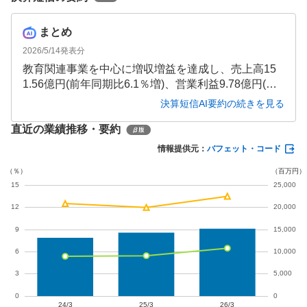
まとめ
2026/5/14
発表分
教育関連事業を中心に増収増益を達成し、売上高15
1.56億円(前年同期比6.1％増)、営業利益9.78億円(同2
5.8％増)と大幅な成長を遂げました。個別指導部門の
決算短信AI要約の続きを見る
好調や費用増の吸収により、利益率も改善していま
直近の業績推移・要約
す。次期も関東圏での事業拡大を進め、さらなる成
長を目指す方針です。
情報提供元：
バフェット・コード