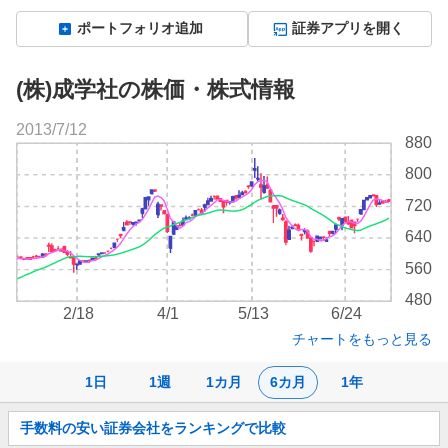
ポートフォリオ追加
証券アプリを開く
(株)成学社の株価・株式情報
2013/7/12
株
880
価
800
チ
ャ
720
ー
640
ト
560
480
2/18
4/1
5/13
6/24
チャートをもっと見る
1日
1週
1カ月
6カ月
1年
お
手数料の安い証券会社をランキングで比較
知