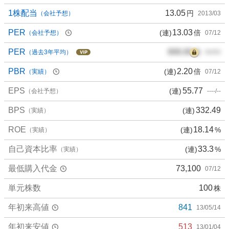
1株配当
13.05
円
（会社予想）
2013/03
PER
13.03
(連)
倍
（会社予想）
07/12
PER
000.00
倍
（過去3年平均）
00/00
PBR
2.20
(連)
倍
（実績）
07/12
EPS
55.77
(連)
（会社予想）
----/--
BPS
332.49
(連)
（実績）
ROE
18.14
(連)
%
（実績）
自己資本比率
33.3
(連)
%
（実績）
最低購入代金
73,100
07/12
単元株数
100
株
年初来高値
841
13/05/14
年初来安値
513
13/01/04