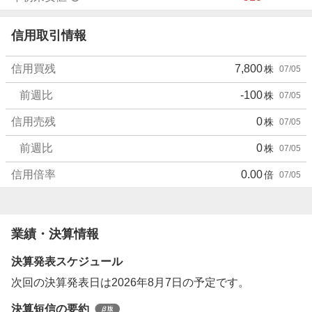
信用取引情報
信用買残
7,800
株
07/05
前週比
-100
株
07/05
信用売残
0
株
07/05
前週比
0
株
07/05
信用倍率
0.00
倍
07/05
業績・決算情報
決算発表スケジュール
次回の決算発表日は2026年8月7日の予定です。
決算短信の要約