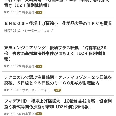
置き〔DZH 個別株情報〕
08/07 13:12
時事通信
ＥＮＥＯＳ－後場上げ幅縮小 化学品大手のＴＰＣを買収
08/07 13:11
トレーダーズ・ウェブ
東洋エンジニアリング－後場プラス転換 1Q営業益2.9
倍 複数の高採算海外案件が進ちょく〔DZH 個別株情
報〕
08/07 13:09
時事通信
テクニカルで選ぶ注目銘柄：クレディセゾン＝２５日線を
突破、５日線と２５日線のミニＧＣ形成が射程圏内
08/07 13:07
ウエルスアドバイザー
フィデアHD－後場上げ幅拡大 1Q最終益42％増 資金利
益や株式等関係損益が増加〔DZH 個別株情報〕
08/07 13:06
時事通信