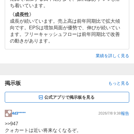
ち着いています。
〈成長性〉
成長が続いています。売上高は前年同期比で拡大傾
向です。EPSは増加局面が優勢で、伸びが続いてい
ます。フリーキャッシュフローは前年同期比で改善
の動きがあります。
業績を詳しく見る
掲示板
もっと見る
公式アプリで掲示板を見る
報告
4d3*****
2026/7/8 9:38
掲
示
>>
947
板
クォカートは近い将来なくなるぞ。