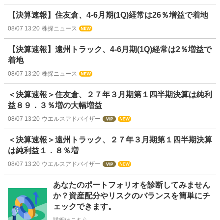
【決算速報】住友倉、4-6月期(1Q)経常は26％増益で着地
08/07 13:20
株探ニュース
【決算速報】遠州トラック、4-6月期(1Q)経常は2％増益で
着地
08/07 13:20
株探ニュース
＜決算速報＞住友倉、２７年３月期第１四半期決算は純利
益８９．３％増の大幅増益
08/07 13:20
ウエルスアドバイザー
＜決算速報＞遠州トラック、２７年３月期第１四半期決算
は純利益１．８％増
08/07 13:20
ウエルスアドバイザー
お
あなたのポートフォリオを診断してみません
知
か？資産配分やリスクのバランスを簡単にチ
ら
ェックできます。
せ