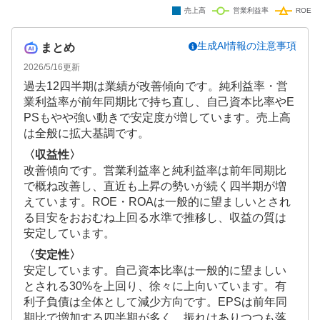
生成AI情報の注意事項
まとめ
2026/5/16
更新
過去12四半期は業績が改善傾向です。純利益率・営
業利益率が前年同期比で持ち直し、自己資本比率やE
PSもやや強い動きで安定度が増しています。売上高
は全般に拡大基調です。
〈収益性〉
改善傾向です。営業利益率と純利益率は前年同期比
で概ね改善し、直近も上昇の勢いが続く四半期が増
えています。ROE・ROAは一般的に望ましいとされ
る目安をおおむね上回る水準で推移し、収益の質は
安定しています。
〈安定性〉
安定しています。自己資本比率は一般的に望ましい
とされる30%を上回り、徐々に上向いています。有
利子負債は全体として減少方向です。EPSは前年同
期比で増加する四半期が多く、振れはありつつも落