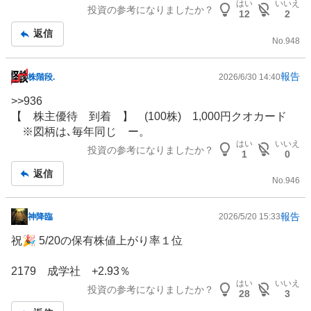
記
はい
いいえ
投資の参考になりましたか？
12
2
事
返信
No.
948
報告
株階段.
2026/6/30 14:40
掲
示
>>
936
板
【
株主優待
到着 】 (100株) 1,000円クオカード
記
※図柄は､毎年同じ ー。
事
はい
いいえ
投資の参考になりましたか？
1
0
返信
No.
946
報告
神降臨
2026/5/20 15:33
掲
示
祝🎉 5/20の保有株値上がり率１位
板
記
2179 成学社 +2.93％
事
はい
いいえ
投資の参考になりましたか？
28
3