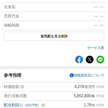
出来高
---
--:--
売買代金
---
--:--
値幅制限
---
--/--
板気配を見る
サービス業
シ
ェ
ア
参考指標
情報提供元について
時価総額
4,278
百万円
07/12
発行済株式数
5,852,800
株
07/12
配当利回り
1.79
%
（会社予想）
07/12