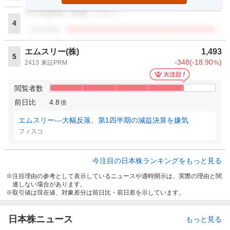
VIP倶楽部に登録ください
4
閲覧者数
エムスリー(株)
1,493
5
-348
(
-18.90
)
2413
東証PRM
%
閲覧者数
前日比
4.8
倍
エムスリー---大幅反落、第1四半期の減益決算を嫌気
フィスコ
今注目の日本株ランキングをもっと見る
注目理由の参考として表示しているニュースや適時開示は、実際の理由と関
連しない場合があります。
取引値は現在値、対象差分は前日比・前日差を示しています。
日本株ニュース
もっと見る