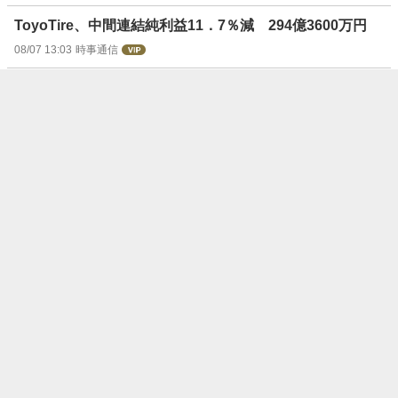
ToyoTire、中間連結純利益11．7％減 294億3600万円
08/07 13:03
時事通信
デジハＨＤ、ＭＢＯ価格１０６０円にサヤ寄せ
08/07 13:02
ウエルスアドバイザー
【決算速報】石原産、上期経常を6.3倍上方修正
08/07 13:02
株探ニュース
【決算速報】コーア商ＨＤ、今期経常は5％減益、1円増
配へ
08/07 13:02
株探ニュース
【決算速報】ｎｍｓ、4-6月期(1Q)経常は黒字浮上・上期
計画を超過
08/07 13:02
株探ニュース
【決算速報】新日本空調、4-6月期(1Q)経常は38％減益で