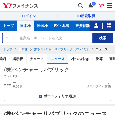
i
ログイン
ID新規取得
主
トップ
日本株
米国株
FX・為替
投資信託
ニュース
な
サ
銘
検索
ー
柄
ビ
を
トップ
日本株
(株)ベンチャーリパブリック【2177.Q】
ニュース
ス
検
索
詳細
掲示板
チャート
ニュース
株つぶやき
決算
適
(株)ベンチャーリパブリック
2177
JQG
---
---
--:--
リアルタイム株価
0.00
%
ポートフォリオ追加
(株)ベンチャーリパブリックのニュース