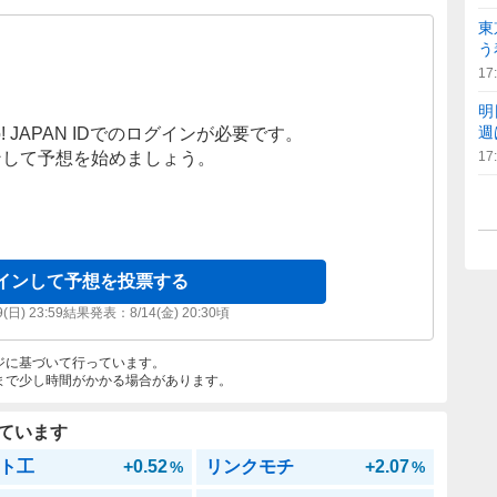
東
う
17
明
週
! JAPAN IDでのログインが必要です。
ンして予想を始めましょう。
17
インして予想を投票する
9(日) 23:59
結果発表：
8/14(金) 20:30
頃
ジに基づいて行っています。
まで少し時間がかかる場合があります。
ています
ト工
+0.52
リンクモチ
+2.07
%
%