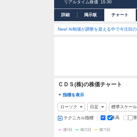
リアルタイム株価
15:30
詳細
掲示板
チャート
New! AI相場が調整を迎える中で今注目
ＣＤＳ(株)の株価チャート
チ
指標を表示
ャ
チ
ー
ャ
ト
ー
出来高
分
テクニカル指標
指
ト
標
の
移5日
移25日
移75日
設