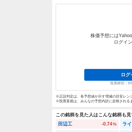
株価予想にはYahoo
ログイ
ログ
投票締切：
8/
正誤判定は、各予想値が示す増減の目安レン
投票直後は、みんなの予想内訳に反映される
この銘柄を見た人はこんな銘柄も見
田辺工
-0.74
ライ
%