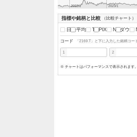
2022/1
2023/1
指標や銘柄と比較
（比較チャート）
日経平均
TOPIX
NYダウ
コード
「
2169.T
」と下に入力した銘柄コー
1
2
※ チャートはパフォーマンスで表示されます