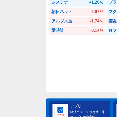
システナ
+1.20
プラ
%
朝日ネット
-2.07
マク
%
アルプス技
-1.74
菱友
%
愛時計
-0.14
Ｎフ
%
アプリ
経済ニュースや為替・株
価アプリの決定版