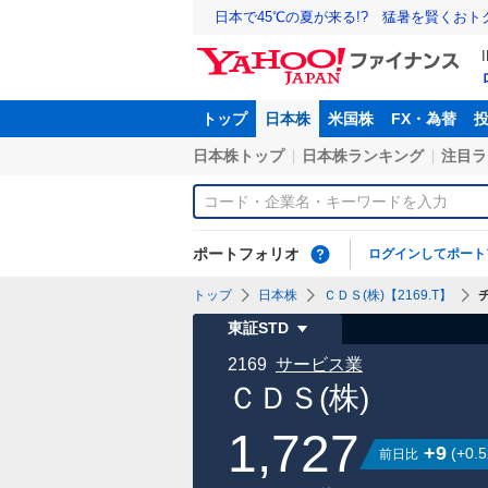
日本で45℃の夏が来る!? 猛暑を賢くお
トップ
日本株
米国株
FX・為替
日本株トップ
日本株ランキング
注目ラ
ポートフォリオ
ログインしてポート
トップ
日本株
ＣＤＳ(株)【2169.T】
東証STD
2169
サービス業
ＣＤＳ(株)
1,727
+9
(
+0.5
前日比