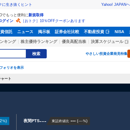
Yahoo! JAPAN
ヘ
トクに生き抜くヒント
IDでもっと便利に
新規取得
ログイン
［おトク］10％OFFクーポンあります
投資信託
ニュース
掲示板
証券会社比較
不動産投資
NISA
ンキング
株主優待ランキング
優良高配当株
決算スケジュール
検索
やさしい投資
企業発見特集
フォリオを表示
チャート
---
---
2
)
夜間PTS
(
---
)
東証終値比
%
%