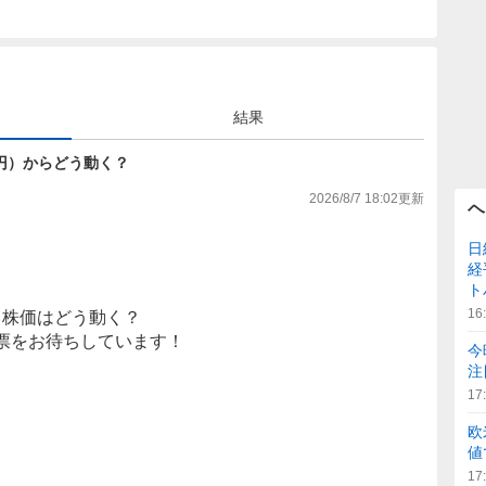
結果
713円）からどう動く？
2026/8/7 18:02
更新
ヘ
日
経
ト
16
株価はどう動く？
票をお待ちしています！
今
注
17
欧
値
17