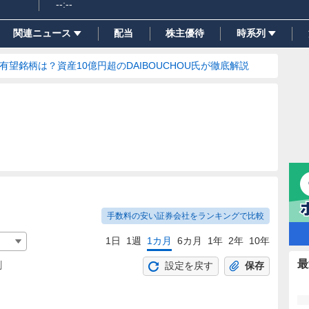
--:--
関連ニュース
配当
株主優待
時系列
の有望銘柄は？資産10億円超のDAIBOUCHOU氏が徹底解説
手数料の安い証券会社をランキングで比較
1日
1週
1カ月
6カ月
1年
2年
10年
最
割
設定を戻す
保存