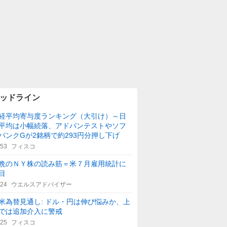
ッドライン
経平均寄与度ランキング（大引け）～日
平均は小幅続落、アドバンテストやソフ
バンクGが2銘柄で約293円分押し下げ
:53
フィスコ
晩のＮＹ株の読み筋＝米７月雇用統計に
目
:24
ウエルスアドバイザー
米為替見通し: ドル・円は伸び悩みか、上
では追加介入に警戒
:25
フィスコ