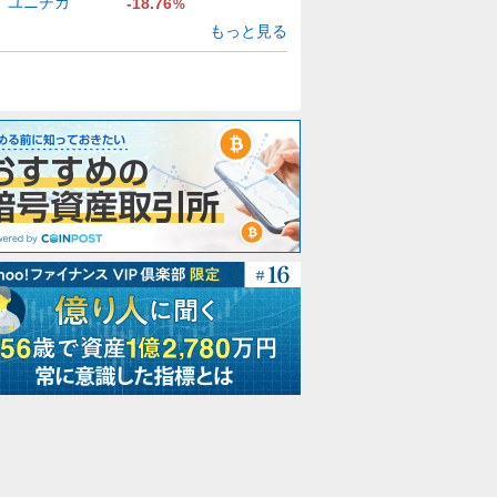
ユニチカ
-18.76
%
もっと見る