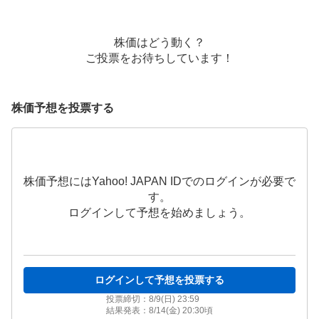
株価はどう動く？
ご投票をお待ちしています！
株価予想を投票する
株価予想にはYahoo! JAPAN IDでのログインが必要で
す。
ログインして予想を始めましょう。
ログインして予想を投票する
投票締切：
8/9(日) 23:59
結果発表：
8/14(金) 20:30
頃