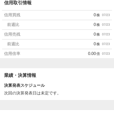
信用取引情報
信用買残
0
株
07/23
前週比
0
株
07/23
信用売残
0
株
07/23
前週比
0
株
07/23
信用倍率
0.00
倍
07/23
業績・決算情報
決算発表スケジュール
次回の決算発表日は未定です。