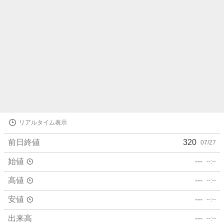
株
リアルタイム表示
価
詳
前日終値
320
07/27
細
値
始値
---
--:--
高値
---
--:--
安値
---
--:--
出来高
---
--:--