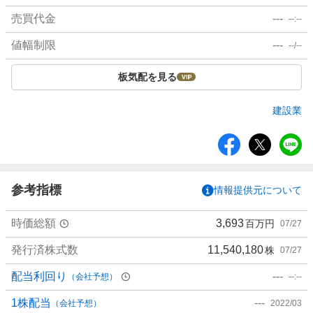
売買代金
---
--:--
値幅制限
---
--/--
板気配を見る
建設業
シ
ェ
ア
参考指標
情報提供元について
時価総額
3,693
百万円
07/27
発行済株式数
11,540,180
株
07/27
配当利回り
---
（会社予想）
--:--
1株配当
---
（会社予想）
2022/03