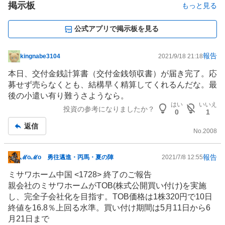
掲示板
もっと見る
公式アプリで掲示板を見る
報告
kingnabe3104
2021/9/18 21:18
掲
示
本日、交付金銭計算書（交付金銭領収書）が届き完了。応
板
募せず売らなくとも、結構早く精算してくれるんだな。最
記
後の小遣い有り難うさようなら。
事
はい
いいえ
投資の参考になりましたか？
0
1
返信
No.
2008
報告
ℳoℳo 勇往邁進・丙馬・夏の陣
2021/7/8 12:55
掲
示
ミサワホーム中国 <1728> 終了のご報告
板
親会社のミサワホームがTOB(株式公開買い付け)を実施
記
し、完全子会社化を目指す。TOB価格は1株320円で10日
事
終値を16.8％上回る水準。買い付け期間は5月11日から6
月21日まで