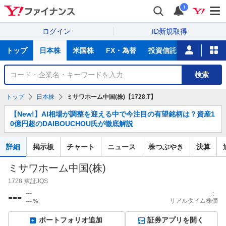
i
ログイン
ID新規取得
主
トップ
日本株
米国株
FX・為替
投資信託
ニュース
な
サ
銘
検索
ー
柄
ビ
を
トップ
日本株
ミサワホーム中国(株)【1728.T】
ス
検
お
索
【New!】AI相場が調整を迎える中で今注目の有望銘柄は？資産1
知
0億円超のDAIBOUCHOU氏が徹底解説
ら
せ
詳細
掲示板
チャート
ニュース
株つぶやき
決算
ミサワホーム中国(株)
1728
東証JQS
---
---
--:--
リアルタイム株価
---
%
ポートフォリオ追加
証券アプリを開く