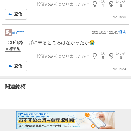
はい
いいえ
投資の参考になりましたか？
1
0
返信
No.
1998
報告
nin*****
2021/6/17 22:45
掲
示
TOB価格上げに来るところはなかったか😭
板
様子見
はい
いいえ
記
投資の参考になりましたか？
5
0
事
返信
No.
1984
関連銘柄