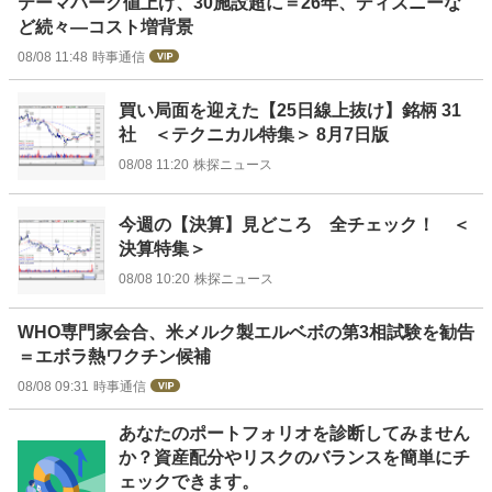
テーマパーク値上げ、30施設超に＝26年、ディズニーな
ど続々―コスト増背景
08/08 11:48
時事通信
買い局面を迎えた【25日線上抜け】銘柄 31
社 ＜テクニカル特集＞ 8月7日版
08/08 11:20
株探ニュース
今週の【決算】見どころ 全チェック！ ＜
決算特集＞
08/08 10:20
株探ニュース
WHO専門家会合、米メルク製エルベボの第3相試験を勧告
＝エボラ熱ワクチン候補
08/08 09:31
時事通信
お
あなたのポートフォリオを診断してみません
知
か？資産配分やリスクのバランスを簡単にチ
ら
ェックできます。
せ