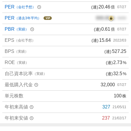
PER
20.46
(連)
倍
（会社予想）
07/27
PER
000.00
倍
（過去3年平均）
00/00
PBR
0.61
(連)
倍
（実績）
07/27
EPS
15.64
(連)
（会社予想）
2022/03
BPS
527.25
(連)
（実績）
ROE
2.73
(連)
%
（実績）
自己資本比率
32.5
(連)
%
（実績）
最低購入代金
32,000
07/27
単元株数
100
株
年初来高値
327
21/05/11
年初来安値
237
21/02/17