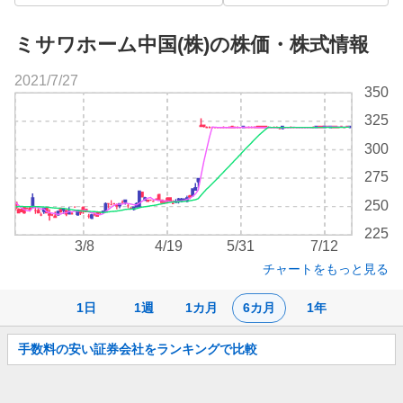
ミサワホーム中国(株)の株価・株式情報
2021/7/27
株
350
価
325
チ
ャ
300
ー
275
ト
250
225
3/8
4/19
5/31
7/12
チャートをもっと見る
1日
1週
1カ月
6カ月
1年
お
手数料の安い証券会社をランキングで比較
知
ら
せ