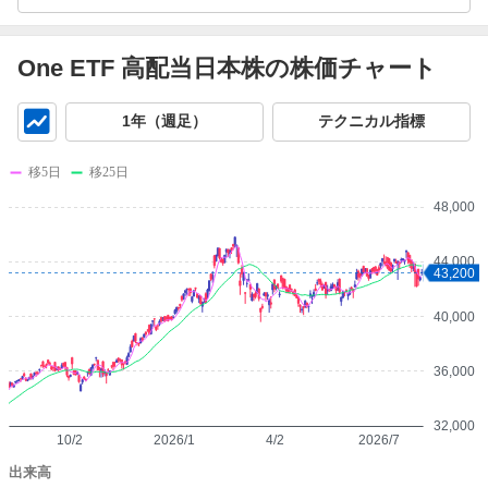
One ETF 高配当日本株の株価チャート
チ
1年（週足）
テクニカル指標
ャ
ー
移5日
移25日
ト
48,000
44,000
43,200
40,000
36,000
32,000
10/2
2026/1
4/2
2026/7
出来高