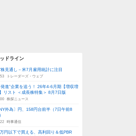
ッドライン
Y株見通し－米7月雇用統計に注目
:53
トレーダーズ・ウェブ
好発進”企業を追う！ 26年4-6月期【増収増
】リスト ＜成長株特集＞ 8月7日版
:00
株探ニュース
NY外為〕円、158円台前半（7日午前8
）
:22
時事通信
0万円以下で買える、高利回り＆低PBR