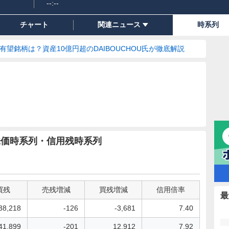
--:--
チャート
関連ニュース
時系列
の有望銘柄は？資産10億円超のDAIBOUCHOU氏が徹底解説
の株価時系列・信用残時系列
買残
売残増減
買残増減
信用倍率
最
38,218
-126
-3,681
7.40
41,899
-201
12,912
7.92