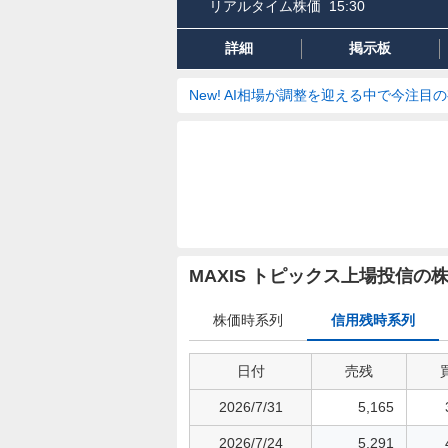
リアルタイム株価
15:30
詳細
掲示板
New! AI相場が調整を迎える中で今注目
信
用
MAXIS トピックス上場投信
残
時
株価時系列
信用残時系列
系
列
日付
売残
2026/7/31
5,165
2026/7/24
5,291