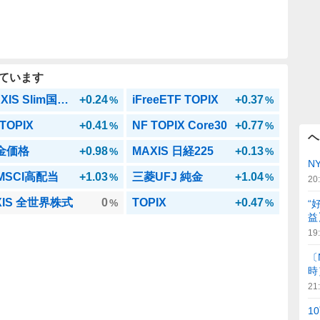
ています
eMAXIS Slim国内株式(TOPIX)
+0.24
iFreeETF TOPIX
+0.37
%
%
TOPIX
+0.41
NF TOPIX Core30
+0.77
%
%
ヘ
 金価格
+0.98
MAXIS 日経225
+0.13
%
%
N
MSCI高配当
+1.03
三菱UFJ 純金
+1.04
%
%
20
XIS 全世界株式
0
TOPIX
+0.47
%
%
“
益
19
〔
時
21
1