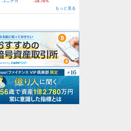
ユニチカ
-18.76
%
もっと見る