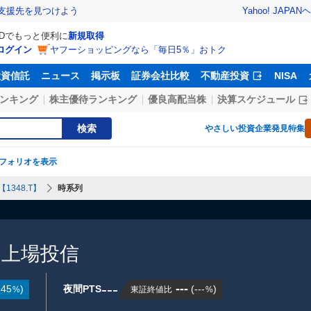
Yahoo! JAPAN
ヘ
支援先を見つけよう
IDでもっと便利に
新規取得
ログイン
ヤフーショッピングなら「毎日5％」おトク
投資信託
ニュース
掲示板
証券会社比較
不動産投資
NISA
ンキング
株主優待ランキング
優良高配当株
決算スケジュール
検索
やさしい投資
企業発見特集
フォリオを表示
1348.T】
時系列
ス上場投信
---
---
.45
)
夜間PTS
(
---
)
東証終値比
%
%