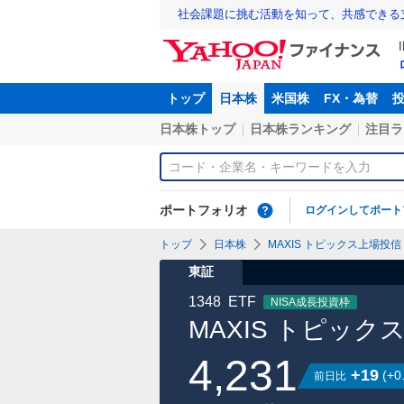
社会課題に挑む活動を知って、共感できる
トップ
日本株
米国株
FX・為替
日本株トップ
日本株ランキング
注目ラ
ポートフォリオ
ログインしてポート
トップ
日本株
MAXIS トピックス上場投信【
東証
1348
ETF
NISA成長投資枠
MAXIS トピック
4,231
+19
(
+0
前日比