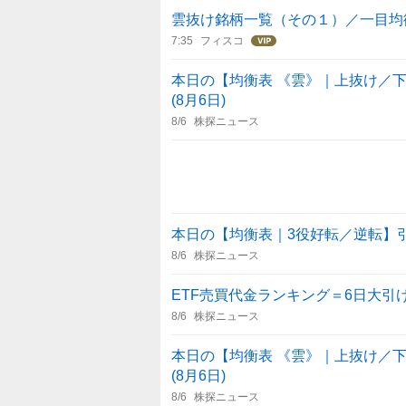
雲抜け銘柄一覧（その１）／一目均
7:35
フィスコ
本日の【均衡表 《雲》｜上抜け／下抜
(8月6日)
8/6
株探ニュース
本日の【均衡表｜3役好転／逆転】引け 
8/6
株探ニュース
ETF売買代金ランキング＝6日大引
8/6
株探ニュース
本日の【均衡表 《雲》｜上抜け／下抜
(8月6日)
8/6
株探ニュース