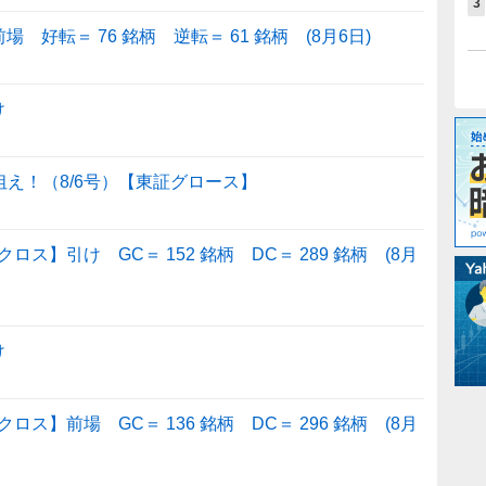
3
好転＝ 76 銘柄 逆転＝ 61 銘柄 (8月6日)
け
狙え！（8/6号）【東証グロース】
】引け GC＝ 152 銘柄 DC＝ 289 銘柄 (8月
け
】前場 GC＝ 136 銘柄 DC＝ 296 銘柄 (8月