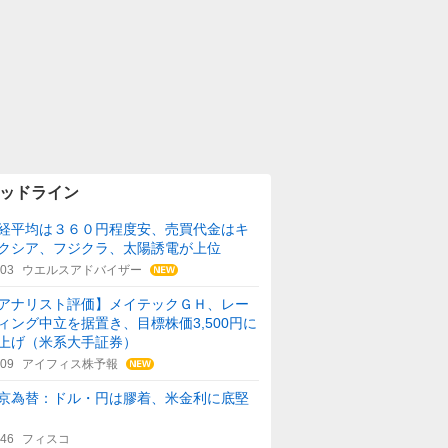
ッドライン
経平均は３６０円程度安、売買代金はキ
クシア、フジクラ、太陽誘電が上位
:03
ウエルスアドバイザー
アナリスト評価】メイテックＧＨ、レー
ィング中立を据置き、目標株価3,500円に
上げ（米系大手証券）
:09
アイフィス株予報
京為替：ドル・円は膠着、米金利に底堅
:46
フィスコ