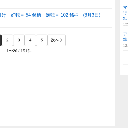
マ
行
好転＝ 54 銘柄 逆転＝ 102 銘柄 (8月3日)
鉄
12
ア
準
2
3
4
5
次へ
13
1
〜
20
/
151
件