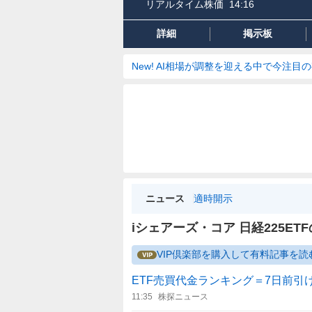
リアルタイム株価
14:16
詳細
掲示板
New! AI相場が調整を迎える中で今注目
ニュース
適時開示
iシェアーズ・コア 日経225ET
VIP倶楽部を購入して有料記事を読
ETF売買代金ランキング＝7日前引
11:35
株探ニュース