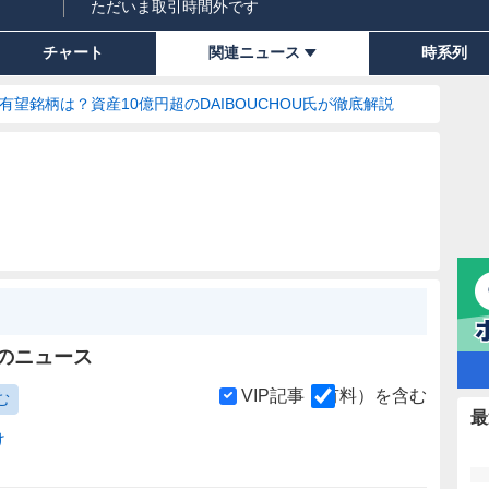
ただいま取引時間外です
チャート
関連ニュース
時系列
の有望銘柄は？資産10億円超のDAIBOUCHOU氏が徹底解説
Fのニュース
VIP記事（有料）を含む
む
最
け