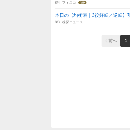
8/4
フィスコ
本日の【均衡表｜3役好転／逆転】引け 
8/3
株探ニュース
前へ
1