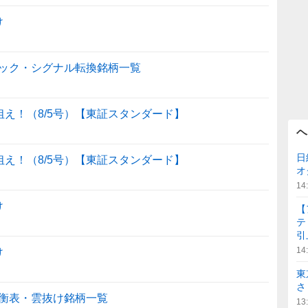
け
ック・シグナル転換銘柄一覧
狙え！（8/5号）【東証スタンダード】
ヘ
日
狙え！（8/5号）【東証スタンダード】
オ
14
け
【
テ
引
14
け
東
さ
衡表・雲抜け銘柄一覧
13