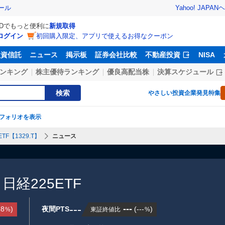
Yahoo! JAPAN
ヘ
ール
IDでもっと便利に
新規取得
ログイン
初回購入限定、アプリで使えるお得なクーポン
投資信託
ニュース
掲示板
証券会社比較
不動産投資
NISA
ンキング
株主優待ランキング
優良高配当株
決算スケジュール
検索
やさしい投資
企業発見特集
フォリオを表示
TF【1329.T】
ニュース
日経225ETF
---
---
38
)
夜間PTS
(
---
)
東証終値比
%
%