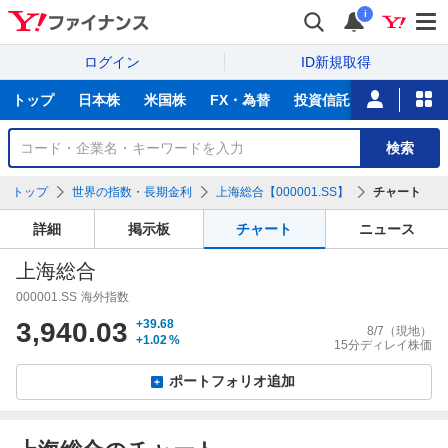
i
ログイン
ID新規取得
主
トップ
日本株
米国株
FX・為替
投資信託
ニュース
な
サ
銘
検索
ー
柄
ビ
を
トップ
世界の指数・長期金利
上海総合【000001.SS】
チャート
ス
検
索
詳細
掲示板
チャート
ニュース
上海総合
000001.SS
海外指数
3,940.03
+39.68
8/7
（現地）
+1.02
%
15分ディレイ株価
ポートフォリオ追加