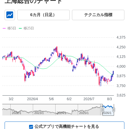
上海総合のチャート
チ
6カ月（日足）
テクニカル指標
ャ
ー
移5日
移25日
ト
4,375
4,250
4,125
4,000
3,875
3,750
3,625
3/2
2026/4
5/6
6/2
2026/7
8/3
2022/1
2023/1
2024/1
2025/1
2026/1
⛶
公式アプリで高機能チャートを見る