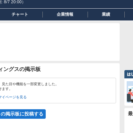
:
8/7 20:00
）
チャート
企業情報
業績
ィングスの掲示板
、見た目や機能を一部変更しました。
けます。
マイページを見る
最
この掲示板に投稿する