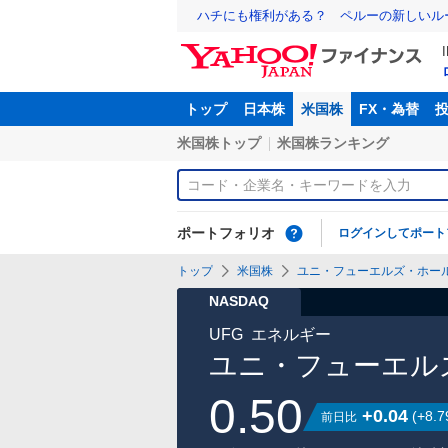
ハチにも権利がある？ ペルーの新しいル
トップ
日本株
米国株
FX・為替
米国株トップ
米国株ランキング
ポートフォリオ
ログインしてポート
トップ
米国株
ユニ・フューエルズ・ホール
NASDAQ
UFG
エネルギー
ユニ・フューエル
0.50
+0.04
(
+8.7
前日比