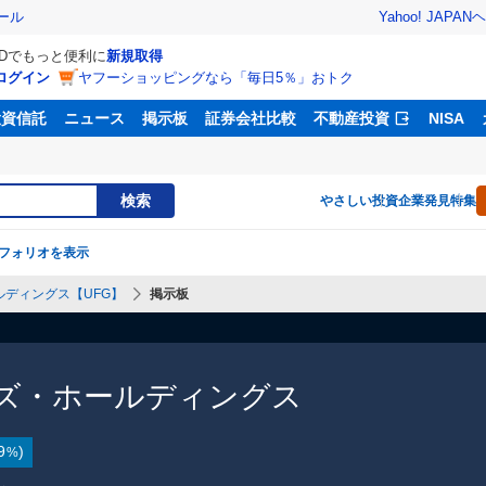
Yahoo! JAPAN
ヘ
ール
IDでもっと便利に
新規取得
ログイン
ヤフーショッピングなら「毎日5％」おトク
投資信託
ニュース
掲示板
証券会社比較
不動産投資
NISA
検索
やさしい投資
企業発見特集
フォリオを表示
ディングス【UFG】
掲示板
ズ・ホールディングス
9
)
%