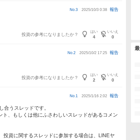
報告
No.
3
2025/10/3 0:38
はい
いいえ
投資の参考になりましたか？
4
0
最
報告
No.
2
2025/10/2 17:25
はい
いいえ
投資の参考になりましたか？
2
0
報告
No.
1
2025/1/16 2:02
について話し合うスレッドです。
ント、もしくは他にふさわしいスレッドがあるコメン
融、投資に関するスレッドに参加する場合は、LINEヤ