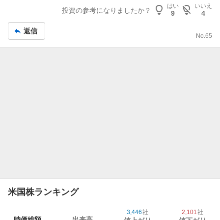
はい
いいえ
記
投資の参考になりましたか？
9
4
事
返信
No.
65
米国株ランキング
3,446
社
2,101
社
時価総額
出来高