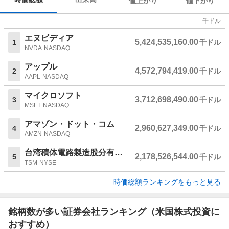
値上がり
値下がり
千ドル
エヌビディア
5,424,535,160.00
1
千ドル
NVDA
NASDAQ
アップル
4,572,794,419.00
2
千ドル
AAPL
NASDAQ
マイクロソフト
3,712,698,490.00
3
千ドル
MSFT
NASDAQ
アマゾン・ドット・コム
2,960,627,349.00
4
千ドル
AMZN
NASDAQ
台湾積体電路製造股分有限公司
2,178,526,544.00
5
千ドル
TSM
NYSE
時価総額ランキングをもっと見る
銘柄数が多い証券会社ランキング（米国株式投資に
おすすめ）