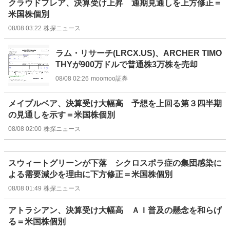
クラウドフレア、決算受け上昇 通期見通しを上方修正＝
米国株個別
08/08 03:22
株探ニュース
ラム・リサーチ(LRCX.US)、ARCHER TIMO
THYが900万ドルで普通株3万株を売却
08/08 02:26
moomoo証券
メイプルベア、決算受け大幅高 予想を上回る第３四半期
の見通しを示す＝米国株個別
08/08 02:00
株探ニュース
スウィートグリーンが下落 シクロスポラ症の集団感染に
よる需要減少を理由に下方修正＝米国株個別
08/08 01:49
株探ニュース
アトラシアン、決算受け大幅高 ＡＩ普及の懸念を和らげ
る＝米国株個別