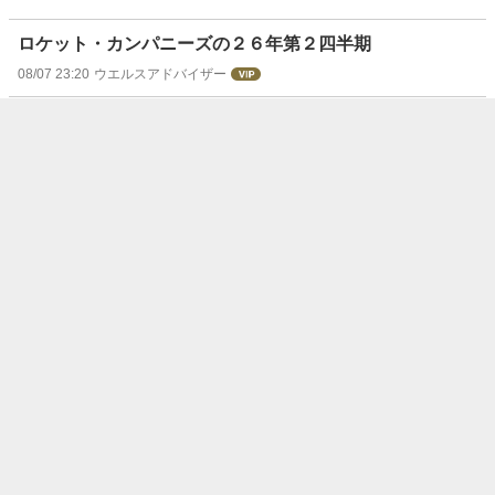
ロケット・カンパニーズの２６年第２四半期
08/07 23:20
ウエルスアドバイザー
キャノピー・グロースの２７年第１四半期
08/07 23:20
ウエルスアドバイザー
ブリンク・チャージングの２６年第２四半期
08/07 23:20
ウエルスアドバイザー
ACMリサーチ クラスAの２６年第２四半期
08/07 23:20
ウエルスアドバイザー
トレードデスク、決算受け大幅安 複数のアナリストが投
資判断引き下げ＝米国株個別
08/07 23:11
株探ニュース
トゥイリオ、決算受け大幅高 幅広い事業で持続的な成長