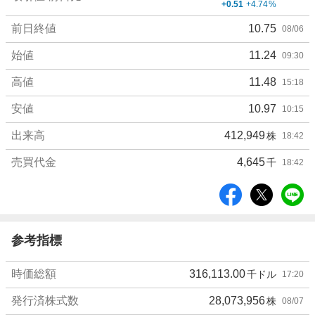
+0.51
+4.74
%
細
値
前日終値
10.75
08/06
始値
11.24
09:30
高値
11.48
15:18
安値
10.97
10:15
出来高
412,949
株
18:42
売買代金
4,645
千
18:42
シ
ェ
ア
参考指標
時価総額
316,113.00
千ドル
17:20
発行済株式数
28,073,956
株
08/07