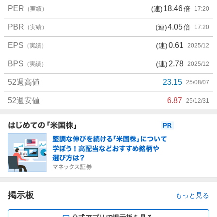
PER
18.46
(連)
倍
（実績）
17:20
PBR
4.05
(連)
倍
（実績）
17:20
EPS
0.61
(連)
（実績）
2025/12
BPS
2.78
(連)
（実績）
2025/12
52週高値
23.15
25/08/07
52週安値
6.87
25/12/31
お
知
ら
せ
掲示板
もっと見る