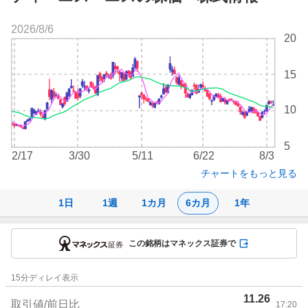
2026/8/6
株
20
価
チ
15
ャ
ー
ト
10
5
2/17
3/30
5/11
6/22
8/3
チャートをもっと見る
1日
1週
1カ月
6カ月
1年
この銘柄はマネックス証券で
株
15
分ディレイ表示
価
11.26
詳
取引値/前日比
17:20