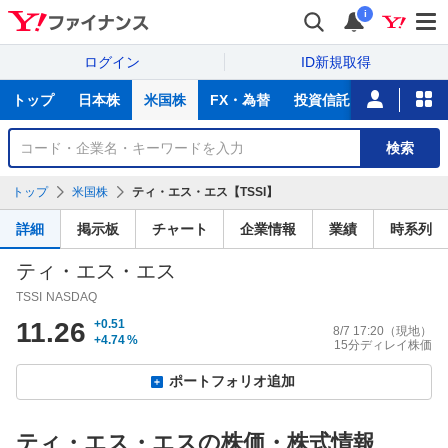
i
ログイン
ID新規取得
主
トップ
日本株
米国株
FX・為替
投資信託
ニュース
な
サ
銘
検索
ー
柄
ビ
を
トップ
米国株
ティ・エス・エス【TSSI】
ス
検
索
詳細
掲示板
チャート
企業情報
業績
時系列
ティ・エス・エス
TSSI
NASDAQ
11.26
+0.51
8/7 17:20
（現地）
+4.74
%
15分ディレイ株価
ポートフォリオ追加
ティ・エス・エスの株価・株式情報