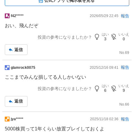
公式アプリで掲示板を見る
掲
報告
f42*****
2026/05/29 22:45
示
おい、飛んだぞ
板
はい
いいえ
記
投資の参考になりましたか？
3
0
事
返信
No.
69
掲
報告
glamrock0075
2025/12/16 09:41
示
ここまでみんな損してる人しかいない
板
はい
いいえ
記
投資の参考になりましたか？
6
9
事
返信
No.
66
掲
報告
jya*****
2025/11/18 02:36
示
5000株買って1年くらい放置プレイしておくよ
板